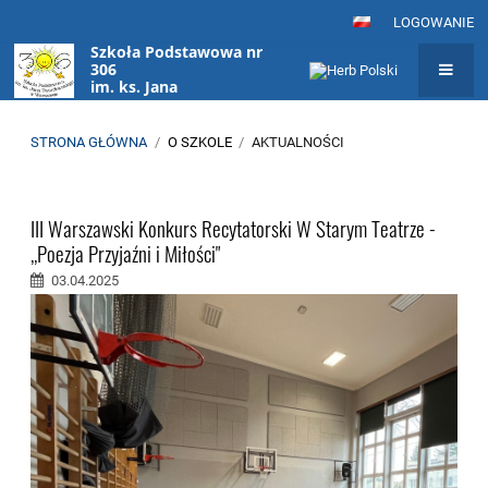
LOGOWANIE
Szkoła Podstawowa nr
306
im. ks. Jana
Twardowskiego
w Warszawie
STRONA GŁÓWNA
/
O SZKOLE
/
AKTUALNOŚCI
Aktualności
III Warszawski Konkurs Recytatorski W Starym Teatrze -
,,Poezja Przyjaźni i Miłości"
03.04.2025