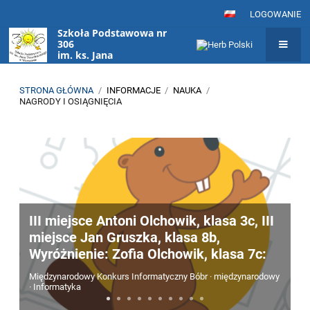
LOGOWANIE
Szkoła Podstawowa nr
306
im. ks. Jana
Twardowskiego
w Warszawie
STRONA GŁÓWNA
/
INFORMACJE
/
NAUKA
/
NAGRODY I OSIĄGNIĘCIA
Nagrody
i
osiągnięcia
III miejsce Antoni Olchowik, klasa 3c, III
miejsce Jan Gruszka, klasa 8b,
Wyróżnienie: Zofia Olchowik, klasa 7c:
Międzynarodowy Konkurs Informatyczny Bóbr · międzynarodowy
· Informatyka