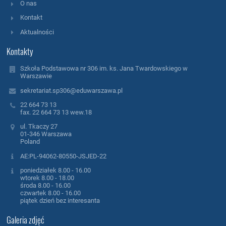
O nas
Kontakt
Aktualności
Kontakty
Szkoła Podstawowa nr 306 im. ks. Jana Twardowskiego w
Warszawie
sekretariat.sp306@eduwarszawa.pl
22 664 73 13
fax. 22 664 73 13 wew.18
ul. Tkaczy 27
01-346 Warszawa
Poland
AE:PL-94062-80550-JSJED-22
poniedziałek 8.00 - 16.00
wtorek 8.00 - 18.00
środa 8.00 - 16.00
czwartek 8.00 - 16.00
piątek dzień bez interesanta
Galeria zdjęć