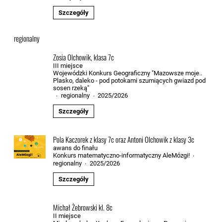
Szczegóły
regionalny
Zosia Olchowik, klasa 7c
III miejsce
Wojewódzki Konkurs Geograficzny "Mazowsze moje..
Plasko, daleko - pod potokami szumiących gwiazd pod
sosen rzeką"
regionalny
2025/2026
·
·
Szczegóły
Pola Kaczorek z klasy 7c oraz Antoni Olchowik z klasy 3c
awans do finału
Konkurs matematyczno‑informatyczny AleMózgi!
·
regionalny
2025/2026
·
Szczegóły
Michał Żebrowski kl. 8c
II miejsce