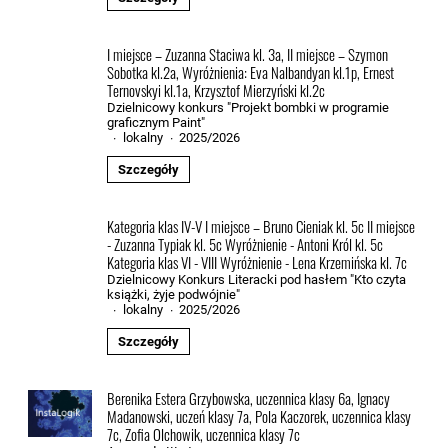
I miejsce – Zuzanna Staciwa kl. 3a, II miejsce – Szymon
Sobotka kl.2a, Wyróżnienia: Eva Nalbandyan kl.1p, Ernest
Ternovskyi kl.1a, Krzysztof Mierzyński kl.2c
Dzielnicowy konkurs "Projekt bombki w programie
graficznym Paint"
lokalny
2025/2026
·
·
Szczegóły
Kategoria klas IV-V I miejsce – Bruno Cieniak kl. 5c II miejsce
- Zuzanna Typiak kl. 5c Wyróżnienie - Antoni Król kl. 5c
Kategoria klas VI - VIII Wyróżnienie - Lena Krzemińska kl. 7c
Dzielnicowy Konkurs Literacki pod hasłem "Kto czyta
książki, żyje podwójnie"
lokalny
2025/2026
·
·
Szczegóły
Berenika Estera Grzybowska, uczennica klasy 6a, Ignacy
Madanowski, uczeń klasy 7a, Pola Kaczorek, uczennica klasy
7c, Zofia Olchowik, uczennica klasy 7c