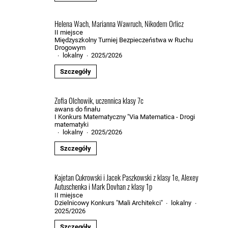
Helena Wach, Marianna Wawruch, Nikodem Orlicz
II miejsce
Międzyszkolny Turniej Bezpieczeństwa w Ruchu
Drogowym
lokalny
2025/2026
·
·
Szczegóły
Zofia Olchowik, uczennica klasy 7c
awans do finału
I Konkurs Matematyczny "Via Matematica - Drogi
matematyki
lokalny
2025/2026
·
·
Szczegóły
Kajetan Cukrowski i Jacek Paszkowski z klasy 1e, Alexey
Autuschenka i Mark Dovhan z klasy 1p
II miejsce
Dzielnicowy Konkurs "Mali Architekci"
lokalny
·
·
2025/2026
Szczegóły