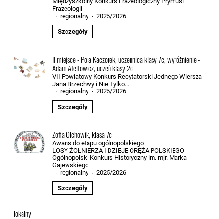
Międzyszkolny Konkurs Frazeologiczny Prymusi
Frazeologii
regionalny
2025/2026
·
·
Szczegóły
II miejsce - Pola Kaczorek, uczennica klasy 7c, wyróżnienie -
Adam Afeltowicz, uczeń klasy 2c
VII Powiatowy Konkurs Recytatorski Jednego Wiersza
Jana Brzechwy i Nie Tylko...
regionalny
2025/2026
·
·
Szczegóły
Zofia Olchowik, klasa 7c
Awans do etapu ogólnopolskiego
LOSY ŻOŁNIERZA I DZIEJE ORĘŻA POLSKIEGO
Ogólnopolski Konkurs Historyczny im. mjr. Marka
Gajewskiego
regionalny
2025/2026
·
·
Szczegóły
lokalny