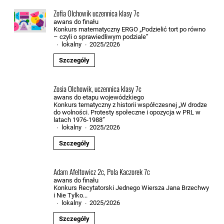
Zofia Olchowik uczennica klasy 7c
awans do finału
Konkurs matematyczny ERGO „Podzielić tort po równo
– czyli o sprawiedliwym podziale”
lokalny
2025/2026
·
·
Szczegóły
Zosia Olchowik, uczennica klasy 7c
awans do etapu wojewódzkiego
Konkurs tematyczny z historii współczesnej „W drodze
do wolności. Protesty społeczne i opozycja w PRL w
latach 1976-1988”
lokalny
2025/2026
·
·
Szczegóły
Adam Afeltowicz 2c, Pola Kaczorek 7c
awans do finału
Konkurs Recytatorski Jednego Wiersza Jana Brzechwy
i Nie Tylko...
lokalny
2025/2026
·
·
Szczegóły