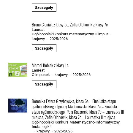
Szczegóły
Bruno Cieniak z klasy 5c, Zofia Olchowik z klasy 7c
Laureat
Ogólnopolski konkurs matematyczny Olimpus
·
krajowy
2025/2026
·
Szczegóły
Marcel Koblak z klasy 1c
Laureat
Olimpusek
krajowy
2025/2026
·
·
Szczegóły
Berenika Estera Grzybowska, klasa 6a – Finalistka etapu
ogólnopolskiego, Ignacy Madanowski, klasa 7a – Finalista
etapu ogólnopolskiego, Pola Kaczorek, klasa 7c – Laureatka III
miejsca, Zofia Olchowik, klasa 7c – Laureatka II miejsca
Ogólnopolski Konkurs Matematyczno-Informatyczny
InstaLogik!
krajowy
2025/2026
·
·