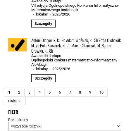
Awans do III etapu
VII edycja Ogólnopolskiego Konkursu Informatyczno-
Matematycznego InstaLogik.
lokalny
2025/2026
·
·
Szczegóły
Antoni Olchowik, kl. 3c Adam Woźniak, kl. 5b Zofia Olchowik,
kl. 7c Pola Kaczorek, kl. 7c Maciej Stańczak, kl. 8a Jan
Gruszka, kl. 8b
Awans do II etapu
Ogólnopolski konkurs matematyczno-informatyczny
AleMózgi!
lokalny
2025/2026
·
·
Szczegóły
1
2
3
4
5
6
7
8
9
10
Dalej
FILTR
Rok szkolny