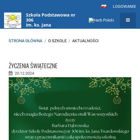
LOGOWANIE
Szkoła Podstawowa nr
306
im. ks. Jana
Twardowskiego
w Warszawie
STRONA GŁÓWNA
/
O SZKOLE
/
AKTUALNOŚCI
Aktualności
ŻYCZENIA ŚWIĄTECZNE
20.12.2024