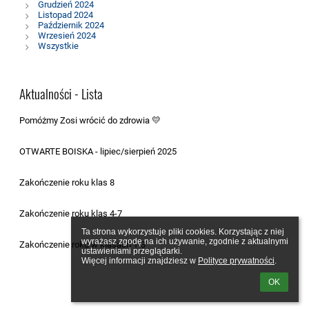
Grudzień 2024
Listopad 2024
Październik 2024
Wrzesień 2024
Wszystkie
Aktualności - Lista
Pomóżmy Zosi wrócić do zdrowia 💛
22.07.2025
OTWARTE BOISKA - lipiec/sierpień 2025
18.07.2025
Zakończenie roku klas 8
01.07.2025
Zakończenie roku klas 4-7
01.07.2025
Ta strona wykorzystuje pliki cookies. Korzystając z niej 
wyrażasz zgodę na ich używanie, zgodnie z aktualnymi 
Zakończenie roku w klasach 1-3
ustawieniami przeglądarki.

03.07.2025
Więcej informacji znajdziesz w 
Polityce prywatności
.
OK