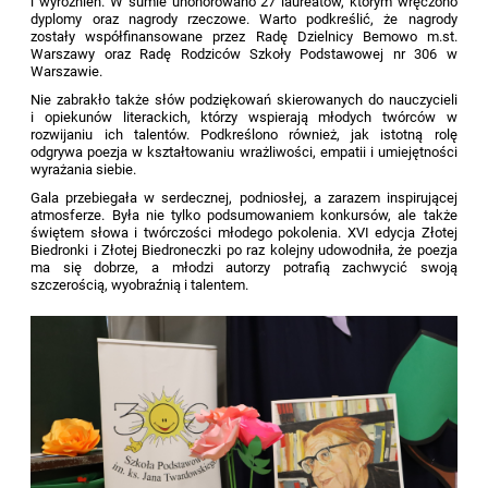
i wyróżnień. W sumie uhonorowano 27 laureatów, którym wręczono
dyplomy oraz nagrody rzeczowe. Warto podkreślić, że nagrody
zostały współfinansowane przez Radę Dzielnicy Bemowo m.st.
Warszawy oraz Radę Rodziców Szkoły Podstawowej nr 306 w
Warszawie.
Nie zabrakło także słów podziękowań skierowanych do nauczycieli
i opiekunów literackich, którzy wspierają młodych twórców w
rozwijaniu ich talentów. Podkreślono również, jak istotną rolę
odgrywa poezja w kształtowaniu wrażliwości, empatii i umiejętności
wyrażania siebie.
Gala przebiegała w serdecznej, podniosłej, a zarazem inspirującej
atmosferze. Była nie tylko podsumowaniem konkursów, ale także
świętem słowa i twórczości młodego pokolenia. XVI edycja Złotej
Biedronki i Złotej Biedroneczki po raz kolejny udowodniła, że poezja
ma się dobrze, a młodzi autorzy potrafią zachwycić swoją
szczerością, wyobraźnią i talentem.