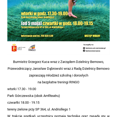
Burmistrz Grzegorz Kuca wraz z Zarządem Dzielnicy Bemowo,
Przewodniczący Jarosław Dąbrowski wraz z Radą Dzielnicy Bemowo
zapraszają młodzież szkolną i dorosłych
na bezpłatne treningi RINGO
wtorki 17.30 - 19.00
Park Górczewska (obok Amfiteatru)
czwartki 18.00 - 19.15
tereny zielone przy SP 364, ul. Andriollego 1
W trakcie spotkań uczestnicy poznają technikę oraz zasady gry w