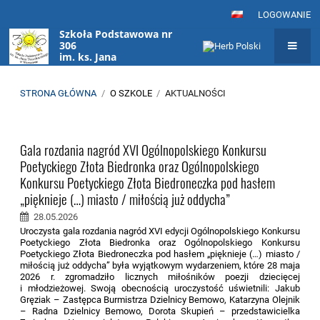
LOGOWANIE
Szkoła Podstawowa nr
306
im. ks. Jana
Twardowskiego
w Warszawie
STRONA GŁÓWNA
/
O SZKOLE
/
AKTUALNOŚCI
Aktualności
Gala rozdania nagród XVI Ogólnopolskiego Konkursu
Poetyckiego Złota Biedronka oraz Ogólnopolskiego
Konkursu Poetyckiego Złota Biedroneczka pod hasłem
„pięknieje (…) miasto / miłością już oddycha”
28.05.2026
Uroczysta gala rozdania nagród XVI edycji Ogólnopolskiego Konkursu
Poetyckiego Złota Biedronka oraz Ogólnopolskiego Konkursu
Poetyckiego Złota Biedroneczka pod hasłem „pięknieje (…) miasto /
miłością już oddycha” była wyjątkowym wydarzeniem, które 28 maja
2026 r. zgromadziło licznych miłośników poezji dziecięcej
i młodzieżowej. Swoją obecnością uroczystość uświetnili: Jakub
Gręziak – Zastępca Burmistrza Dzielnicy Bemowo, Katarzyna Olejnik
– Radna Dzielnicy Bemowo, Dorota Skupień – przedstawicielka