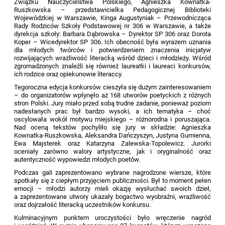
Związku Nauczycielstwa Polskiego, Agnieszka Kownatka-
Ruszkowska – przedstawicielka Pedagogicznej Biblioteki
Wojewódzkiej w Warszawie, Kinga Augustyniak – Przewodnicząca
Rady Rodziców Szkoły Podstawowej nr 306 w Warszawie, a także
dyrekcja szkoły: Barbara Dąbrowska – Dyrektor SP 306 oraz Dorota
Koper – Wicedyrektor SP 306. Ich obecność była wyrazem uznania
dla młodych twórców i potwierdzeniem znaczenia inicjatyw
rozwijających wrażliwość literacką wśród dzieci i młodzieży. Wśród
zgromadzonych znaleźli się również laureatki i laureaci konkursów,
ich rodzice oraz opiekunowie literaccy.
Tegoroczna edycja konkursów cieszyła się dużym zainteresowaniem
– do organizatorów wpłynęło aż 168 utworów poetyckich z różnych
stron Polski. Jury miało przed sobą trudne zadanie, ponieważ poziom
nadesłanych prac był bardzo wysoki, a ich tematyka – choć
oscylowała wokół motywu miejskiego – różnorodna i poruszająca.
Nad oceną tekstów pochyliło się jury w składzie: Agnieszka
Kownatka-Ruszkowska, Aleksandra Dańczyszyn, Justyna Gumienna,
Ewa Majsterek oraz Katarzyna Zalewska-Topolewicz. Jurorki
oceniały zarówno walory artystyczne, jak i oryginalność oraz
autentyczność wypowiedzi młodych poetów.
Podczas gali zaprezentowano wybrane nagrodzone wiersze, które
spotkały się z ciepłym przyjęciem publiczności. Był to moment pełen
emocji – młodzi autorzy mieli okazję wysłuchać swoich dzieł,
a zaprezentowane utwory ukazały bogactwo wyobraźni, wrażliwość
oraz dojrzałość literacką uczestników konkursu.
Kulminacyjnym punktem uroczystości było wręczenie nagród