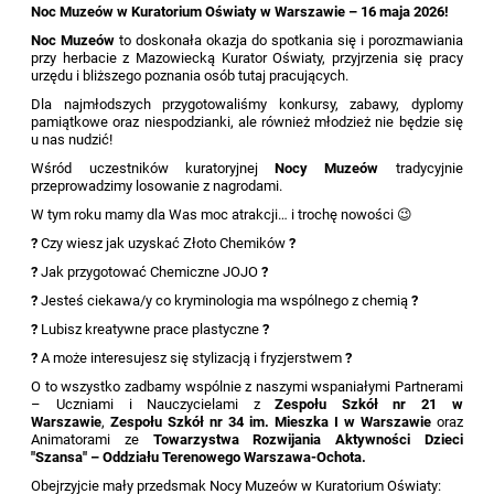
Noc Muzeów w Kuratorium Oświaty w Warszawie – 16 maja 2026!
Noc Muzeów
to doskonała okazja do spotkania się i porozmawiania
przy herbacie z Mazowiecką Kurator Oświaty, przyjrzenia się pracy
urzędu i bliższego poznania osób tutaj pracujących.
Dla najmłodszych przygotowaliśmy konkursy, zabawy, dyplomy
pamiątkowe oraz niespodzianki, ale również młodzież nie będzie się
u nas nudzić!
Wśród uczestników kuratoryjnej
Nocy Muzeów
tradycyjnie
przeprowadzimy losowanie z nagrodami.
W tym roku mamy dla Was moc atrakcji… i trochę nowości
😉
?
Czy wiesz jak uzyskać Złoto Chemików
?
?
Jak przygotować Chemiczne JOJO
?
?
Jesteś ciekawa/y co kryminologia ma wspólnego z chemią
?
?
Lubisz kreatywne prace plastyczne
?
?
A może interesujesz się stylizacją i fryzjerstwem
?
O to wszystko zadbamy wspólnie z naszymi wspaniałymi Partnerami
– Uczniami i Nauczycielami z
Zespołu Szkół nr 21 w
Warszawie
,
Zespołu Szkół nr 34 im. Mieszka I w Warszawie
oraz
Animatorami ze
Towarzystwa Rozwijania Aktywności Dzieci
"Szansa" – Oddziału Terenowego Warszawa-Ochota.
Obejrzyjcie mały przedsmak Nocy Muzeów w Kuratorium Oświaty: