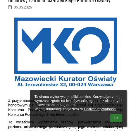
06.05.2026
Ta strona wykorzystuje pliki cookies. Korzystając z niej 
Z przyjemnością informujemy, że Mazowiecki Kurator Oświaty objął
wyrażasz zgodę na ich używanie, zgodnie z aktualnymi 
ustawieniami przeglądarki.

honorowym patronatem Galę rozdania nagród XVI Ogólnopolskiego
Więcej informacji znajdziesz w 
Polityce prywatności
.
Konkursu Poetyckiego Złota Biedronka oraz Ogólnopolskiego
Konkursu Poetyckiego Złota Biedroneczka.
OK
To wyjątkowe wyróżnienie stanowi potwierdzenie wysokiego
poziomu artystycznego przedsięwzięcia, jego wartości edukacyjnej