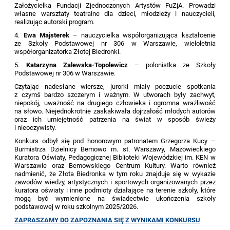
Założycielka Fundacji Zjednoczonych Artystów FuZjA. Prowadzi
własne warsztaty teatralne dla dzieci, młodzieży i nauczycieli,
realizując autorski program.
4.
Ewa Majsterek
– nauczycielka współorganizująca kształcenie
ze Szkoły Podstawowej nr 306 w Warszawie, wieloletnia
współorganizatorka Złotej Biedronki.
5.
Katarzyna Zalewska-Topolewicz
– polonistka ze Szkoły
Podstawowej nr 306 w Warszawie.
Czytając nadesłane wiersze, jurorki miały poczucie spotkania
z czymś bardzo szczerym i ważnym. W utworach były zachwyt,
niepokój, uważność na drugiego człowieka i ogromna wrażliwość
na słowo. Niejednokrotnie zaskakiwała dojrzałość młodych autorów
oraz ich umiejętność patrzenia na świat w sposób świeży
i nieoczywisty.
Konkurs odbył się pod honorowym patronatem Grzegorza Kucy –
Burmistrza Dzielnicy Bemowo m. st. Warszawy, Mazowieckiego
Kuratora Oświaty, Pedagogicznej Biblioteki Wojewódzkiej im. KEN w
Warszawie oraz Bemowskiego Centrum Kultury. Warto również
nadmienić, że Złota Biedronka w tym roku znajduje się w wykazie
zawodów wiedzy, artystycznych i sportowych organizowanych przez
kuratora oświaty i inne podmioty działające na terenie szkoły, które
mogą być wymienione na świadectwie ukończenia szkoły
podstawowej w roku szkolnym 2025/2026.
ZAPRASZAMY DO ZAPOZNANIA SIĘ Z WYNIKAMI KONKURSU