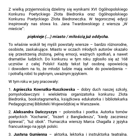
Z wielką przyjemnością dzielimy się wynikami XVI Ogólnopolskiego
Konkursu Poetyckiego Złota Biedronka oraz Ogólnopolskiego
Konkursu Poetyckiego Złota Biedroneczka. W tegorocznej edycji
inspirowały nas słowa ks. Jana Twardowskiego z wiersza „W
mieście”:
pięknieje (...) miasto / miłością już oddycha.
To właśnie wokół tej myśli powstały wiersze – bardzo różnorodne,
osobiste, zaskakujące. Miasto w oczach młodych autorów okazało
się przestrzenią złożoną, pełną emocji, ważnych spotkań, a nawet
dramatów ludzkich. Do konkursu w tym roku zgłosiło się aż 168
uczniów z całej Polski! Każdy tekst był osobną opowieścią
i dowodem na to, że młodzi ludzie mają wiele do powiedzenia –
i potrafią robić to pięknym, uważnym językiem.
W tym roku w jury pracowały:
1.
Agnieszka Kownatka-Ruszkowska
– dobry duch naszej szkoły,
pomysłodawczyni i wieloletnia organizatorka konkursu Złota
Biedronka, bookstagramerka, książkowa edukatorka i bibliotekarka
Pedagogicznej Biblioteki Wojewódzkiej w Warszawie.
2.
Aleksandra Dańczyszyn
– polonistka i poetka. Autorka tomów
poetyckich "Kochanie", "tiszert z Bangladeszu", "kiedy zaczniesz
śpiewać", "tuż obok". Tłumaczka wierszy Marca Chagalla z języka
francuskiego na język polski.
3.
Justyna Gumienna
– aktorka, lektorka i instruktorka teatralna.