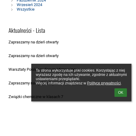
Październik 2024
Wrzesień 2024
Wszystkie
Aktualności - Lista
Zapraszamy na dzień otwarty
26.02.2025
Zapraszamy na dzień otwarty
25.02.2025
Warsztaty Polskiego Forum Migracyjnego
Ta strona wykorzystuje pliki cookies. Korzystając z niej 
26.02.2025
wyrażasz zgodę na ich używanie, zgodnie z aktualnymi 
ustawieniami przeglądarki.

Zapraszamy na dyskotekę
Więcej informacji znajdziesz w 
Polityce prywatności
.
22.02.2025
OK
Związki chemiczne w klasach 7
22.02.2025
Bal przebierańców
20.02.2025
Nauka udzielania pierwszej pomocy
19.02.2025