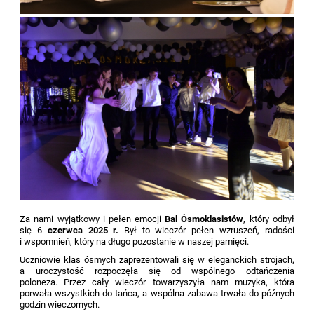
Za nami wyjątkowy i pełen emocji
Bal Ósmoklasistów
, który odbył
się
6
czerwca 2025 r.
Był to wieczór pełen wzruszeń, radości
i wspomnień, który na długo pozostanie w naszej pamięci.
Uczniowie klas ósmych zaprezentowali się w eleganckich strojach,
a uroczystość rozpoczęła się od wspólnego odtańczenia
poloneza. Przez cały wieczór towarzyszyła nam muzyka, która
porwała wszystkich do tańca, a wspólna zabawa trwała do późnych
godzin wieczornych.