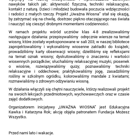
nawyków takich jak: aktywność fizyczna, techniki relaksacyjne,
kontakt z naturą. Dzieci i młodzież budowała poczucia wdzięczności
i radości z małych rzeczy. Projekt „Uważna Wiosna” stał się okazją,
by zatrzymać się na chwilę, dostrzec piękno otaczającego nas świata
i nauczyć się cieszyć drobnymi momentami codzienności.
W ramach projektu wśród uczniów klas 4-8 zrealizowaliśmy
następujące działania: przepisywaliśmy odręcznie wiersze na temat
wiosny, które zostały wyeksponowane w sali 203; w naszej bibliotece
zaprojektowaliśmy i wykonaliśmy wiosenne zakładki do książek;
prowadziliśmy karty obserwacji wiosny; dzieliliśmy się refleksjami
na temat oznak wiosny; dyskutowaliśmy o znaczeniu i wartości
wiosennych porządków; słuchaliśmy relaksacyjnej muzyki, piosenek
o wiośnie, rozwiązywaliśmy
quiz
y; poznawaliśmy techniki
relaksacyjne i oddechowe; praktykowaliśmy jogę, zasadziliśmy
rośliny w szkolnym ogródku, kolorowaliśmy mandale z kwiatami;
rozmawialiśmy o zdrowym odżywianiu wiosną.
W działania włączyli się chętni nauczyciele, którzy realizowali projekt
na swoich lekcjach przedmiotowych, wychowawczych oraz w czasie
zajęć dodatkowych.
Organizatorem inicjatywy „UWAŻNA WIOSNA” jest Edukacyjna
Kawka i Katarzyna Rok; akcję objęła patronatem Fundacja Możesz
Wszystko.
Przed nami lato i wakacje.