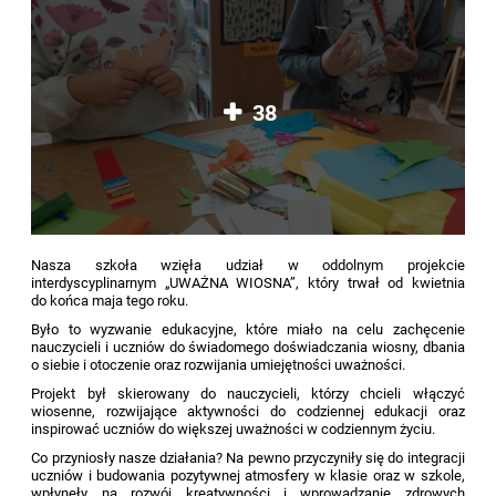
38
Nasza szkoła wzięła udział w oddolnym projekcie
interdyscyplinarnym „UWAŻNA WIOSNA”, który trwał od kwietnia
do końca maja tego roku.
Było to wyzwanie edukacyjne, które miało na celu zachęcenie
nauczycieli i uczniów do świadomego doświadczania wiosny, dbania
o siebie i otoczenie oraz rozwijania umiejętności uważności.
Projekt był skierowany do nauczycieli, którzy chcieli włączyć
wiosenne, rozwijające aktywności do codziennej edukacji oraz
inspirować uczniów do większej uważności w codziennym życiu.
Co przyniosły nasze działania? Na pewno przyczyniły się do integracji
uczniów i budowania pozytywnej atmosfery w klasie oraz w szkole,
wpłynęły na rozwój kreatywności i wprowadzanie zdrowych