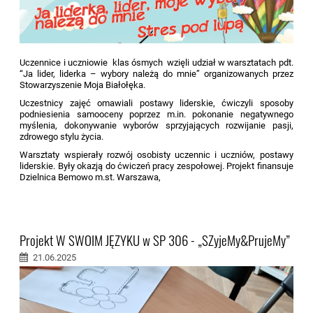
Uczennice i uczniowie klas ósmych wzięli udział w warsztatach pdt.
“Ja lider, liderka – wybory należą do mnie” organizowanych przez
Stowarzyszenie Moja Białołęka.
Uczestnicy zajęć omawiali postawy liderskie, ćwiczyli sposoby
podniesienia samooceny poprzez m.in. pokonanie negatywnego
myślenia, dokonywanie wyborów sprzyjających rozwijanie pasji,
zdrowego stylu życia.
Warsztaty wspierały rozwój osobisty uczennic i uczniów, postawy
liderskie. Były okazją do ćwiczeń pracy zespołowej. Projekt finansuje
Dzielnica Bemowo m.st. Warszawa,
Projekt W SWOIM JĘZYKU w SP 306 - „SZyjeMy&PrujeMy”
21.06.2025