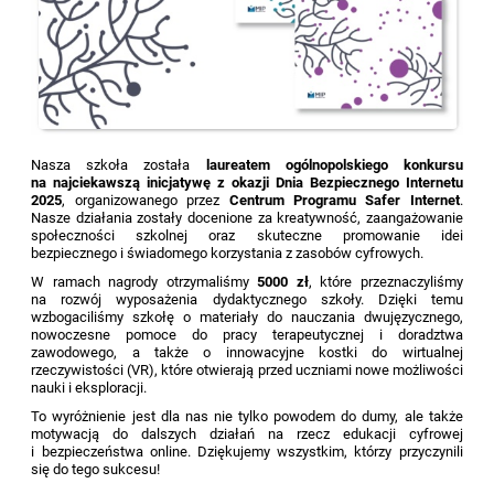
Nasza szkoła została
laureatem ogólnopolskiego konkursu
na najciekawszą inicjatywę z okazji Dnia Bezpiecznego Internetu
2025
, organizowanego przez
Centrum Programu Safer Internet
.
Nasze działania zostały docenione za kreatywność, zaangażowanie
społeczności szkolnej oraz skuteczne promowanie idei
bezpiecznego i świadomego korzystania z zasobów cyfrowych.
W ramach nagrody otrzymaliśmy
5000 zł
, które przeznaczyliśmy
na rozwój wyposażenia dydaktycznego szkoły. Dzięki temu
wzbogaciliśmy szkołę o materiały do nauczania dwujęzycznego,
nowoczesne pomoce do pracy terapeutycznej i doradztwa
zawodowego, a także o innowacyjne kostki do wirtualnej
rzeczywistości (VR), które otwierają przed uczniami nowe możliwości
nauki i eksploracji.
To wyróżnienie jest dla nas nie tylko powodem do dumy, ale także
motywacją do dalszych działań na rzecz edukacji cyfrowej
i bezpieczeństwa online. Dziękujemy wszystkim, którzy przyczynili
się do tego sukcesu!