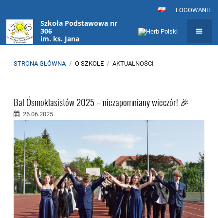
LOGOWANIE
Szkoła Podstawowa nr
306
im. ks. Jana
Twardowskiego
w Warszawie
STRONA GŁÓWNA
/
O SZKOLE
/
AKTUALNOŚCI
Aktualności
Bal Ósmoklasistów 2025 – niezapomniany wieczór! 🎉
26.06.2025