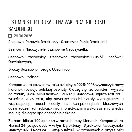
LIST MINISTER EDUKACJI NA ZAKOŃCZENIE ROKU
SZKOLNEGO
26.06.2026
Szanowni Panowie Dyrektorzy i Szanowne Panie Dyrektorki,
Szanowni Nauczyciele, Szanowne Nauczycielki,
Szanowni Pracownicy i Szanowne Pracowniczki Szkół i Placówek
Oświatowych,
Drodzy Uczniowie i Drogie Uczennice,
Szanowni Rodzice,
Kompas Jutra pozwolił w roku szkolnym 2025/2026 wyznaczyć nowy
kierunek rozwoju polskiej oświaty. Cieszę się, że punktem wyjścia
do zmian, jakie Ministerstwo Edukacji Narodowej wprowadzi od 1
września 2026 roku, aby stworzyć model szkoły wymagającej i
wspierającej; model oparty na kompetencjach kluczowych,
doświadczeniach edukacyjnych i praktycznym wykorzystaniu wiedzy,
stał się dialog ze społecznością szkolną.
Za nami blisko 100 spotkań w ramach trasy Kierunek: Kompas Jutra.
Niemal 24 tysiące osób — w tym Dyrektorzy i Dyrektorki, Nauczyciele,
Nauczycielki i Rodzice — wzięło udział w rozmowach o przyszłości