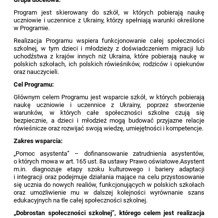
Program jest skierowany do szkół, w których pobierają naukę
uczniowie i uczennice z Ukrainy, którzy spełniają warunki określone
w Programie.
Realizacja Programu wspiera funkcjonowanie całej społeczności
szkolnej, w tym dzieci i młodzieży z doświadczeniem migracji lub
uchodźstwa z krajów innych niż Ukraina, które pobierają naukę w
polskich szkołach, ich polskich rówieśników, rodziców i opiekunów
oraz nauczycieli.
Cel Programu:
Głównym celem Programu jest wsparcie szkół, w których pobierają
naukę uczniowie i uczennice z Ukrainy, poprzez stworzenie
warunków, w których całe społeczności szkolne czują się
bezpiecznie, a dzieci i młodzież mogą budować przyjazne relacje
rówieśnicze oraz rozwijać swoją wiedzę, umiejętności i kompetencje.
Zakres wsparcia:
„Pomoc asystenta” – dofinansowanie zatrudnienia asystentów,
o których mowa w art. 165 ust. 8a ustawy Prawo oświatowe.Asystent
m.in. diagnozuje etapy szoku kulturowego i bariery adaptacji
i integracji oraz podejmuje działania mające na celu przystosowanie
się ucznia do nowych realiów, funkcjonujących w polskich szkołach
oraz umożliwienie mu w dalszej kolejności wyrównanie szans
edukacyjnych na tle całej społeczności szkolnej.
„Dobrostan społeczności szkolnej”, którego celem jest realizacja