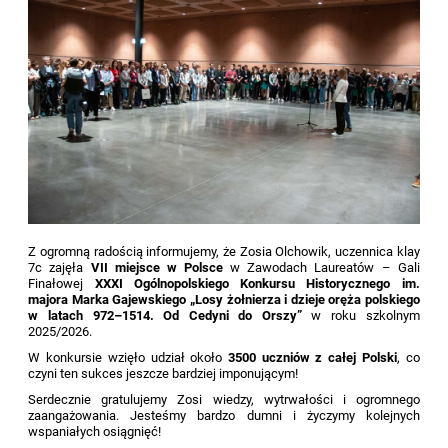
Z ogromną radością informujemy, że Zosia Olchowik, uczennica klay
7c zajęła
VII miejsce w Polsce
w Zawodach Laureatów – Gali
Finałowej
XXXI Ogólnopolskiego Konkursu Historycznego im.
majora Marka Gajewskiego „Losy żołnierza i dzieje oręża polskiego
w latach 972–1514. Od Cedyni do Orszy”
w roku szkolnym
2025/2026.
W konkursie wzięło udział około
3500 uczniów z całej Polski
, co
czyni ten sukces jeszcze bardziej imponującym!
Serdecznie gratulujemy Zosi wiedzy, wytrwałości i ogromnego
zaangażowania. Jesteśmy bardzo dumni i życzymy kolejnych
wspaniałych osiągnięć!