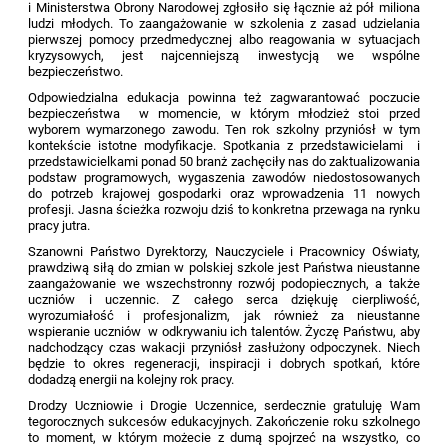
i Ministerstwa Obrony Narodowej zgłosiło się łącznie aż pół miliona
ludzi młodych. To zaangażowanie w szkolenia z zasad udzielania
pierwszej pomocy przedmedycznej albo reagowania w sytuacjach
kryzysowych, jest najcenniejszą inwestycją we wspólne
bezpieczeństwo.
Odpowiedzialna edukacja powinna też zagwarantować poczucie
bezpieczeństwa w momencie, w którym młodzież stoi przed
wyborem wymarzonego zawodu. Ten rok szkolny przyniósł w tym
kontekście istotne modyfikacje. Spotkania z przedstawicielami i
przedstawicielkami ponad 50 branż zachęciły nas do zaktualizowania
podstaw programowych, wygaszenia zawodów niedostosowanych
do potrzeb krajowej gospodarki oraz wprowadzenia 11 nowych
profesji. Jasna ścieżka rozwoju dziś to konkretna przewaga na rynku
pracy jutra.
Szanowni Państwo Dyrektorzy, Nauczyciele i Pracownicy Oświaty,
prawdziwą siłą do zmian w polskiej szkole jest Państwa nieustanne
zaangażowanie we wszechstronny rozwój podopiecznych, a także
uczniów i uczennic. Z całego serca dziękuję cierpliwość,
wyrozumiałość i profesjonalizm, jak również za nieustanne
wspieranie uczniów w odkrywaniu ich talentów. Życzę Państwu, aby
nadchodzący czas wakacji przyniósł zasłużony odpoczynek. Niech
będzie to okres regeneracji, inspiracji i dobrych spotkań, które
dodadzą energii na kolejny rok pracy.
Drodzy Uczniowie i Drogie Uczennice, serdecznie gratuluję Wam
tegorocznych sukcesów edukacyjnych. Zakończenie roku szkolnego
to moment, w którym możecie z dumą spojrzeć na wszystko, co