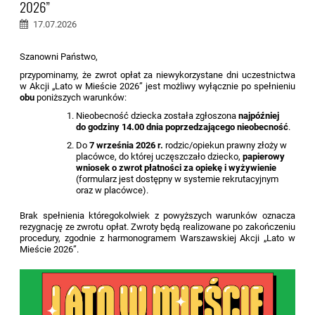
2026”
17.07.2026
Szanowni Państwo,
przypominamy, że zwrot opłat za niewykorzystane dni uczestnictwa
w Akcji „Lato w Mieście 2026” jest możliwy wyłącznie po spełnieniu
obu
poniższych warunków:
Nieobecność dziecka została zgłoszona
najpóźniej
do godziny 14.00 dnia poprzedzającego nieobecność
.
Do
7 września 2026 r.
rodzic/opiekun prawny złoży w
placówce, do której uczęszczało dziecko,
papierowy
wniosek o zwrot płatności za opiekę i wyżywienie
(formularz jest dostępny w systemie rekrutacyjnym
oraz w placówce).
Brak spełnienia któregokolwiek z powyższych warunków oznacza
rezygnację ze zwrotu opłat. Zwroty będą realizowane po zakończeniu
procedury, zgodnie z harmonogramem Warszawskiej Akcji „Lato w
Mieście 2026”.