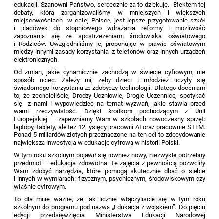
edukacji. Szanowni Państwo, serdecznie za to dziękuję. Efektem tej
debaty, którą zorganizowaliśmy w mniejszych i większych
miejscowościach w całej Polsce, jest lepsze przygotowanie szkół
i placówek do stopniowego wdrażania reformy i możliwość
zapoznania się ze spostrzeżeniami środowiska oświatowego
i Rodziców. Uwzględniliśmy je, proponując w prawie oświatowym
między innymi zasady korzystania z telefonów oraz innych urządzeń
elektronicznych.
Od zmian, jakie dynamicznie zachodzą w świecie cyfrowym, nie
sposób uciec. Zależy mi, żeby dzieci i młodzież uczyły się
świadomego korzystania ze zdobyczy technologii. Dlatego doceniam
to, że zechcieliście, Drodzy Uczniowie, Drogie Uczennice, spotykać
się z nami i wypowiedzieć na temat wyzwań, jakie stawia przed
wami rzeczywistość. Dzięki środkom pochodzącym z Unii
Europejskiej — zapewniamy Wam w szkołach nowoczesny sprzęt:
laptopy, tablety, ale też 12 tysięcy pracowni AI oraz pracownie STEM.
Ponad 5 miliardów złotych przeznaczone na ten cel to zdecydowanie
największa inwestycja w edukację cyfrową w historii Polski.
W tym roku szkolnym pojawił się również nowy, niezwykle potrzebny
przedmiot — edukacja zdrowotna. Te zajęcia z pewnością pozwoliły
Wam zdobyć narzędzia, które pomogą skutecznie dbać o siebie
i innych w wymiarach: fizycznym, psychicznym, środowiskowym czy
właśnie cyfrowym.
To dla mnie ważne, że tak licznie włączyliście się w tym roku
szkolnym do programu pod nazwą „Edukacja z wojskiem”. Do pięciu
edycji przedsięwzięcia Ministerstwa Edukacji Narodowej