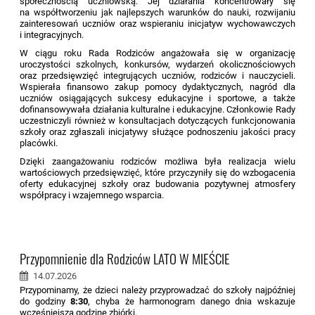
społecznością uczniowską. Jej działania koncentrowały się
na współtworzeniu jak najlepszych warunków do nauki, rozwijaniu
zainteresowań uczniów oraz wspieraniu inicjatyw wychowawczych
i integracyjnych.
W ciągu roku Rada Rodziców angażowała się w organizację
uroczystości szkolnych, konkursów, wydarzeń okolicznościowych
oraz przedsięwzięć integrujących uczniów, rodziców i nauczycieli.
Wspierała finansowo zakup pomocy dydaktycznych, nagród dla
uczniów osiągających sukcesy edukacyjne i sportowe, a także
dofinansowywała działania kulturalne i edukacyjne. Członkowie Rady
uczestniczyli również w konsultacjach dotyczących funkcjonowania
szkoły oraz zgłaszali inicjatywy służące podnoszeniu jakości pracy
placówki.
Dzięki zaangażowaniu rodziców możliwa była realizacja wielu
wartościowych przedsięwzięć, które przyczyniły się do wzbogacenia
oferty edukacyjnej szkoły oraz budowania pozytywnej atmosfery
współpracy i wzajemnego wsparcia.
Przypomnienie dla Rodziców LATO W MIEŚCIE
14.07.2026
Przypominamy, że dzieci należy przyprowadzać do szkoły najpóźniej
do godziny
8:30
, chyba że harmonogram danego dnia wskazuje
wcześniejszą godzinę zbiórki.