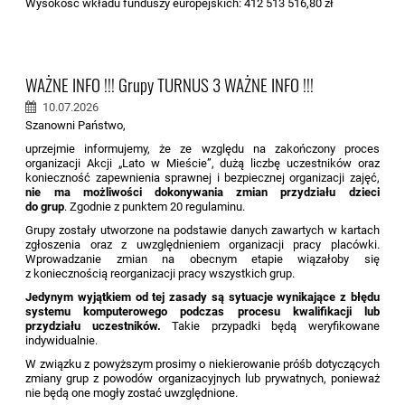
Wysokość wkładu funduszy europejskich: 412 513 516,80 zł
WAŻNE INFO !!! Grupy TURNUS 3 WAŻNE INFO !!!
10.07.2026
Szanowni Państwo,
uprzejmie informujemy, że ze względu na zakończony proces
organizacji Akcji „Lato w Mieście”, dużą liczbę uczestników oraz
konieczność zapewnienia sprawnej i bezpiecznej organizacji zajęć,
nie ma możliwości dokonywania zmian przydziału dzieci
do grup
. Zgodnie z punktem 20 regulaminu.
Grupy zostały utworzone na podstawie danych zawartych w kartach
zgłoszenia oraz z uwzględnieniem organizacji pracy placówki.
Wprowadzanie zmian na obecnym etapie wiązałoby się
z koniecznością reorganizacji pracy wszystkich grup.
Jedynym wyjątkiem od tej zasady są sytuacje wynikające z błędu
systemu komputerowego podczas procesu kwalifikacji lub
przydziału uczestników.
Takie przypadki będą weryfikowane
indywidualnie.
W związku z powyższym prosimy o niekierowanie próśb dotyczących
zmiany grup z powodów organizacyjnych lub prywatnych, ponieważ
nie będą one mogły zostać uwzględnione.