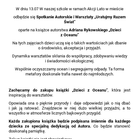
W dniu 13.07 W naszej szkole w ramach Akcji Lato w mieście
odbędzie się
Spotkanie Autorskie i
Warsztaty „Uratujmy Razem
Świat”
oparte na książce autorstwa
Adriana Rykowskiego „Dzieci
z Oceanu”
Na tych zajęciach dzieci uczą się o takich wartościach jak dbanie
o środowisko, akceptacja i przyjaźń.
Dynamika warsztatów skłania do współpracy, zdobywaniu wiedzy
i świadomości ekologicznej.
Wspólnie oczyszczamy ocean i segregujemy odpady. Ta forma
metafory doskonale trafia nawet do najmłodszych.
Zachęcamy do zakupu książki „Dzieci z Oceanu”
, która jest
inspiracją do warsztatów.
Opowiada ona o pięknie przyrody i daje odpowiedzi jak o nią dbać
i jak ją ratować. Znajdziecie w niej dużo wielkiej przyjaźni, a to
wszystko w atmosferze licznych bajkowych przygód.
Każda zakupiona książka będzie podpisana imiennie dla każdego
dziecka ze specjalną dedykacją od Autora.
Co będzie stanowić
doskonałą pamiątkę.