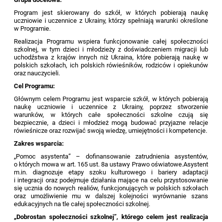
Program jest skierowany do szkół, w których pobierają naukę
uczniowie i uczennice z Ukrainy, którzy spełniają warunki określone
w Programie.
Realizacja Programu wspiera funkcjonowanie całej społeczności
szkolnej, w tym dzieci i młodzieży z doświadczeniem migracji lub
uchodźstwa z krajów innych niż Ukraina, które pobierają naukę w
polskich szkołach, ich polskich rówieśników, rodziców i opiekunów
oraz nauczycieli.
Cel Programu:
Głównym celem Programu jest wsparcie szkół, w których pobierają
naukę uczniowie i uczennice z Ukrainy, poprzez stworzenie
warunków, w których całe społeczności szkolne czują się
bezpiecznie, a dzieci i młodzież mogą budować przyjazne relacje
rówieśnicze oraz rozwijać swoją wiedzę, umiejętności i kompetencje.
Zakres wsparcia:
„Pomoc asystenta” – dofinansowanie zatrudnienia asystentów,
o których mowa w art. 165 ust. 8a ustawy Prawo oświatowe.Asystent
m.in. diagnozuje etapy szoku kulturowego i bariery adaptacji
i integracji oraz podejmuje działania mające na celu przystosowanie
się ucznia do nowych realiów, funkcjonujących w polskich szkołach
oraz umożliwienie mu w dalszej kolejności wyrównanie szans
edukacyjnych na tle całej społeczności szkolnej.
„Dobrostan społeczności szkolnej”, którego celem jest realizacja