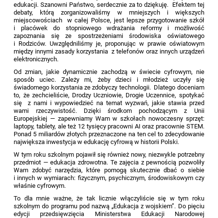
edukacji. Szanowni Państwo, serdecznie za to dziękuję. Efektem tej
debaty, którą zorganizowaliśmy w mniejszych i większych
miejscowościach w całej Polsce, jest lepsze przygotowanie szkół
i placówek do stopniowego wdrażania reformy i możliwość
zapoznania się ze spostrzeżeniami środowiska oświatowego
i Rodziców. Uwzględniliśmy je, proponując w prawie oświatowym
między innymi zasady korzystania z telefonów oraz innych urządzeń
elektronicznych.
Od zmian, jakie dynamicznie zachodzą w świecie cyfrowym, nie
sposób uciec. Zależy mi, żeby dzieci i młodzież uczyły się
świadomego korzystania ze zdobyczy technologii. Dlatego doceniam
to, że zechcieliście, Drodzy Uczniowie, Drogie Uczennice, spotykać
się z nami i wypowiedzieć na temat wyzwań, jakie stawia przed
wami rzeczywistość. Dzięki środkom pochodzącym z Unii
Europejskiej — zapewniamy Wam w szkołach nowoczesny sprzęt:
laptopy, tablety, ale też 12 tysięcy pracowni AI oraz pracownie STEM.
Ponad 5 miliardów złotych przeznaczone na ten cel to zdecydowanie
największa inwestycja w edukację cyfrową w historii Polski.
W tym roku szkolnym pojawił się również nowy, niezwykle potrzebny
przedmiot — edukacja zdrowotna. Te zajęcia z pewnością pozwoliły
Wam zdobyć narzędzia, które pomogą skutecznie dbać o siebie
i innych w wymiarach: fizycznym, psychicznym, środowiskowym czy
właśnie cyfrowym.
To dla mnie ważne, że tak licznie włączyliście się w tym roku
szkolnym do programu pod nazwą „Edukacja z wojskiem”. Do pięciu
edycji przedsięwzięcia Ministerstwa Edukacji Narodowej