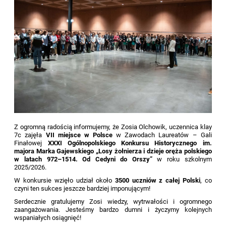
Z ogromną radością informujemy, że Zosia Olchowik, uczennica klay
7c zajęła
VII miejsce w Polsce
w Zawodach Laureatów – Gali
Finałowej
XXXI Ogólnopolskiego Konkursu Historycznego im.
majora Marka Gajewskiego „Losy żołnierza i dzieje oręża polskiego
w latach 972–1514. Od Cedyni do Orszy”
w roku szkolnym
2025/2026.
W konkursie wzięło udział około
3500 uczniów z całej Polski
, co
czyni ten sukces jeszcze bardziej imponującym!
Serdecznie gratulujemy Zosi wiedzy, wytrwałości i ogromnego
zaangażowania. Jesteśmy bardzo dumni i życzymy kolejnych
wspaniałych osiągnięć!