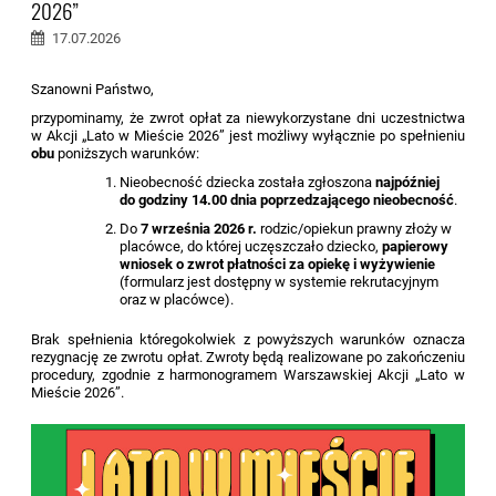
2026”
17.07.2026
Szanowni Państwo,
przypominamy, że zwrot opłat za niewykorzystane dni uczestnictwa
w Akcji „Lato w Mieście 2026” jest możliwy wyłącznie po spełnieniu
obu
poniższych warunków:
Nieobecność dziecka została zgłoszona
najpóźniej
do godziny 14.00 dnia poprzedzającego nieobecność
.
Do
7 września 2026 r.
rodzic/opiekun prawny złoży w
placówce, do której uczęszczało dziecko,
papierowy
wniosek o zwrot płatności za opiekę i wyżywienie
(formularz jest dostępny w systemie rekrutacyjnym
oraz w placówce).
Brak spełnienia któregokolwiek z powyższych warunków oznacza
rezygnację ze zwrotu opłat. Zwroty będą realizowane po zakończeniu
procedury, zgodnie z harmonogramem Warszawskiej Akcji „Lato w
Mieście 2026”.