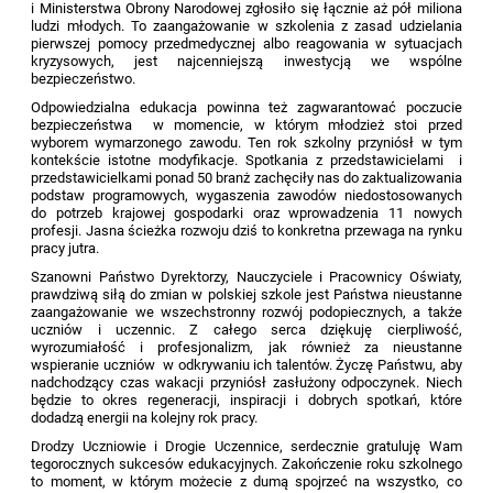
i Ministerstwa Obrony Narodowej zgłosiło się łącznie aż pół miliona
ludzi młodych. To zaangażowanie w szkolenia z zasad udzielania
pierwszej pomocy przedmedycznej albo reagowania w sytuacjach
kryzysowych, jest najcenniejszą inwestycją we wspólne
bezpieczeństwo.
Odpowiedzialna edukacja powinna też zagwarantować poczucie
bezpieczeństwa w momencie, w którym młodzież stoi przed
wyborem wymarzonego zawodu. Ten rok szkolny przyniósł w tym
kontekście istotne modyfikacje. Spotkania z przedstawicielami i
przedstawicielkami ponad 50 branż zachęciły nas do zaktualizowania
podstaw programowych, wygaszenia zawodów niedostosowanych
do potrzeb krajowej gospodarki oraz wprowadzenia 11 nowych
profesji. Jasna ścieżka rozwoju dziś to konkretna przewaga na rynku
pracy jutra.
Szanowni Państwo Dyrektorzy, Nauczyciele i Pracownicy Oświaty,
prawdziwą siłą do zmian w polskiej szkole jest Państwa nieustanne
zaangażowanie we wszechstronny rozwój podopiecznych, a także
uczniów i uczennic. Z całego serca dziękuję cierpliwość,
wyrozumiałość i profesjonalizm, jak również za nieustanne
wspieranie uczniów w odkrywaniu ich talentów. Życzę Państwu, aby
nadchodzący czas wakacji przyniósł zasłużony odpoczynek. Niech
będzie to okres regeneracji, inspiracji i dobrych spotkań, które
dodadzą energii na kolejny rok pracy.
Drodzy Uczniowie i Drogie Uczennice, serdecznie gratuluję Wam
tegorocznych sukcesów edukacyjnych. Zakończenie roku szkolnego
to moment, w którym możecie z dumą spojrzeć na wszystko, co