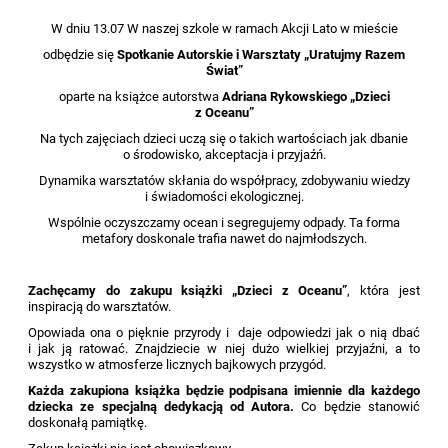
W dniu 13.07 W naszej szkole w ramach Akcji Lato w mieście
odbędzie się
Spotkanie Autorskie i
Warsztaty „Uratujmy Razem
Świat”
oparte na książce autorstwa
Adriana Rykowskiego „Dzieci
z Oceanu”
Na tych zajęciach dzieci uczą się o takich wartościach jak dbanie
o środowisko, akceptacja i przyjaźń.
Dynamika warsztatów skłania do współpracy, zdobywaniu wiedzy
i świadomości ekologicznej.
Wspólnie oczyszczamy ocean i segregujemy odpady. Ta forma
metafory doskonale trafia nawet do najmłodszych.
Zachęcamy do zakupu książki „Dzieci z Oceanu”
, która jest
inspiracją do warsztatów.
Opowiada ona o pięknie przyrody i daje odpowiedzi jak o nią dbać
i jak ją ratować. Znajdziecie w niej dużo wielkiej przyjaźni, a to
wszystko w atmosferze licznych bajkowych przygód.
Każda zakupiona książka będzie podpisana imiennie dla każdego
dziecka ze specjalną dedykacją od Autora.
Co będzie stanowić
doskonałą pamiątkę.