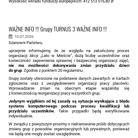
Wysokość wkładu funduszy europejskich: 412 513 516,80 zł
WAŻNE INFO !!! Grupy TURNUS 3 WAŻNE INFO !!!
10.07.2026
Szanowni Państwo,
uprzejmie informujemy, że ze względu na zakończony proces
organizacji Akcji „Lato w Mieście”, dużą liczbę uczestników oraz
konieczność zapewnienia sprawnej i bezpiecznej organizacji zajęć,
nie ma możliwości dokonywania zmian przydziału dzieci
do grup
. Zgodnie z punktem 20 regulaminu.
Grupy zostały utworzone na podstawie danych zawartych w kartach
zgłoszenia oraz z uwzględnieniem organizacji pracy placówki.
Wprowadzanie zmian na obecnym etapie wiązałoby się
z koniecznością reorganizacji pracy wszystkich grup.
Jedynym wyjątkiem od tej zasady są sytuacje wynikające z błędu
systemu komputerowego podczas procesu kwalifikacji lub
przydziału uczestników.
Takie przypadki będą weryfikowane
indywidualnie.
W związku z powyższym prosimy o niekierowanie próśb dotyczących
zmiany grup z powodów organizacyjnych lub prywatnych, ponieważ
nie będą one mogły zostać uwzględnione.