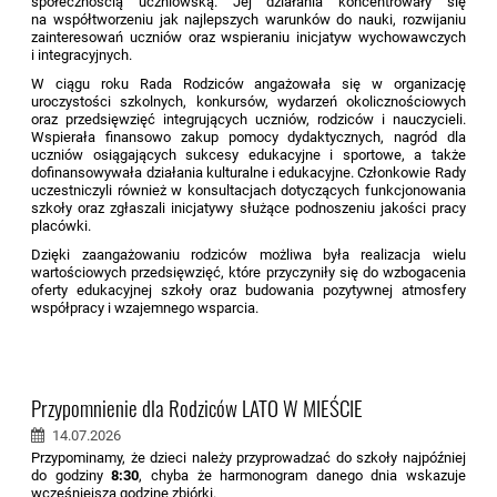
społecznością uczniowską. Jej działania koncentrowały się
na współtworzeniu jak najlepszych warunków do nauki, rozwijaniu
zainteresowań uczniów oraz wspieraniu inicjatyw wychowawczych
i integracyjnych.
W ciągu roku Rada Rodziców angażowała się w organizację
uroczystości szkolnych, konkursów, wydarzeń okolicznościowych
oraz przedsięwzięć integrujących uczniów, rodziców i nauczycieli.
Wspierała finansowo zakup pomocy dydaktycznych, nagród dla
uczniów osiągających sukcesy edukacyjne i sportowe, a także
dofinansowywała działania kulturalne i edukacyjne. Członkowie Rady
uczestniczyli również w konsultacjach dotyczących funkcjonowania
szkoły oraz zgłaszali inicjatywy służące podnoszeniu jakości pracy
placówki.
Dzięki zaangażowaniu rodziców możliwa była realizacja wielu
wartościowych przedsięwzięć, które przyczyniły się do wzbogacenia
oferty edukacyjnej szkoły oraz budowania pozytywnej atmosfery
współpracy i wzajemnego wsparcia.
Przypomnienie dla Rodziców LATO W MIEŚCIE
14.07.2026
Przypominamy, że dzieci należy przyprowadzać do szkoły najpóźniej
do godziny
8:30
, chyba że harmonogram danego dnia wskazuje
wcześniejszą godzinę zbiórki.