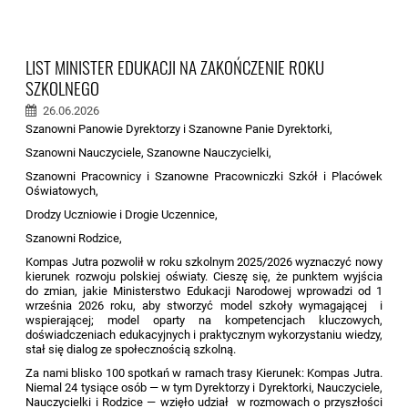
LIST MINISTER EDUKACJI NA ZAKOŃCZENIE ROKU
SZKOLNEGO
26.06.2026
Szanowni Panowie Dyrektorzy i Szanowne Panie Dyrektorki,
Szanowni Nauczyciele, Szanowne Nauczycielki,
Szanowni Pracownicy i Szanowne Pracowniczki Szkół i Placówek
Oświatowych,
Drodzy Uczniowie i Drogie Uczennice,
Szanowni Rodzice,
Kompas Jutra pozwolił w roku szkolnym 2025/2026 wyznaczyć nowy
kierunek rozwoju polskiej oświaty. Cieszę się, że punktem wyjścia
do zmian, jakie Ministerstwo Edukacji Narodowej wprowadzi od 1
września 2026 roku, aby stworzyć model szkoły wymagającej i
wspierającej; model oparty na kompetencjach kluczowych,
doświadczeniach edukacyjnych i praktycznym wykorzystaniu wiedzy,
stał się dialog ze społecznością szkolną.
Za nami blisko 100 spotkań w ramach trasy Kierunek: Kompas Jutra.
Niemal 24 tysiące osób — w tym Dyrektorzy i Dyrektorki, Nauczyciele,
Nauczycielki i Rodzice — wzięło udział w rozmowach o przyszłości