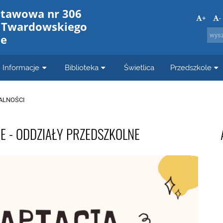
stawowa nr 306
+
-
a Twardowskiego
ie
Informacje
Biblioteka
Świetlica
Przedszkole
ALNOŚCI
E - ODDZIAŁY PRZEDSZKOLNE