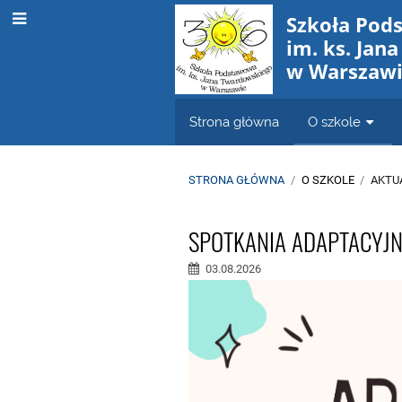
Szkoła Pod
im. ks. Jan
w Warszaw
Strona główna
O szkole
STRONA GŁÓWNA
/
O SZKOLE
/
AKTU
Aktualności
SPOTKANIA ADAPTACYJN
03.08.2026