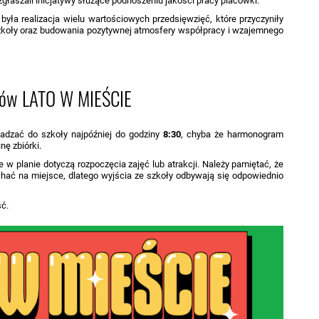
głaszali inicjatywy służące podnoszeniu jakości pracy placówki.
yła realizacja wielu wartościowych przedsięwzięć, które przyczyniły
szkoły oraz budowania pozytywnej atmosfery współpracy i wzajemnego
ców LATO W MIEŚCIE
wadzać do szkoły najpóźniej do godziny
8:30
, chyba że harmonogram
ę zbiórki.
w planie dotyczą rozpoczęcia zajęć lub atrakcji. Należy pamiętać, że
hać na miejsce, dlatego wyjścia ze szkoły odbywają się odpowiednio
ść.