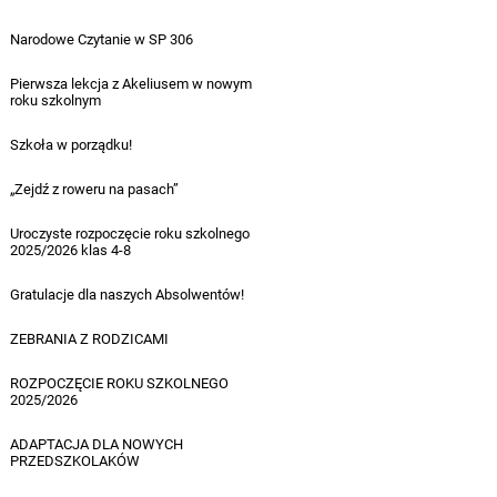
15.09.2025
Narodowe Czytanie w SP 306
12.09.2025
Pierwsza lekcja z Akeliusem w nowym
roku szkolnym
09.09.2025
Szkoła w porządku!
09.09.2025
„Zejdź z roweru na pasach”
08.09.2025
Uroczyste rozpoczęcie roku szkolnego
2025/2026 klas 4-8
03.09.2025
Gratulacje dla naszych Absolwentów!
29.08.2025
ZEBRANIA Z RODZICAMI
25.08.2025
ROZPOCZĘCIE ROKU SZKOLNEGO
2025/2026
25.08.2025
ADAPTACJA DLA NOWYCH
PRZEDSZKOLAKÓW
14.08.2025