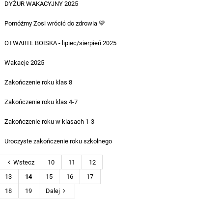
DYŻUR WAKACYJNY 2025
06.08.2025
Pomóżmy Zosi wrócić do zdrowia 💛
22.07.2025
OTWARTE BOISKA - lipiec/sierpień 2025
18.07.2025
Wakacje 2025
28.06.2025
Zakończenie roku klas 8
01.07.2025
Zakończenie roku klas 4-7
01.07.2025
Zakończenie roku w klasach 1-3
03.07.2025
Uroczyste zakończenie roku szkolnego
25.06.2025
Wstecz
10
11
12
13
14
15
16
17
18
19
Dalej