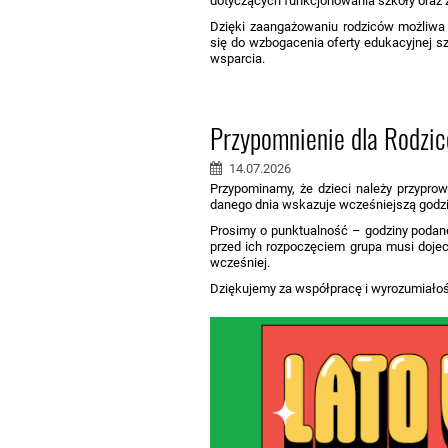
dotyczących funkcjonowania szkoły oraz z
Dzięki zaangażowaniu rodziców możliwa b
się do wzbogacenia oferty edukacyjnej 
wsparcia.
Przypomnienie dla Rodzi
14.07.2026
Przypominamy, że dzieci należy przypro
danego dnia wskazuje wcześniejszą godzin
Prosimy o punktualność – godziny podane 
przed ich rozpoczęciem grupa musi dojec
wcześniej.
Dziękujemy za współpracę i wyrozumiało