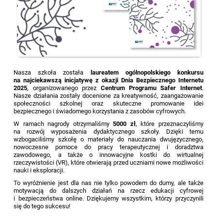
Nasza szkoła została
laureatem ogólnopolskiego konkursu
na najciekawszą inicjatywę z okazji Dnia Bezpiecznego Internetu
2025
, organizowanego przez
Centrum Programu Safer Internet
.
Nasze działania zostały docenione za kreatywność, zaangażowanie
społeczności szkolnej oraz skuteczne promowanie idei
bezpiecznego i świadomego korzystania z zasobów cyfrowych.
W ramach nagrody otrzymaliśmy
5000 zł
, które przeznaczyliśmy
na rozwój wyposażenia dydaktycznego szkoły. Dzięki temu
wzbogaciliśmy szkołę o materiały do nauczania dwujęzycznego,
nowoczesne pomoce do pracy terapeutycznej i doradztwa
zawodowego, a także o innowacyjne kostki do wirtualnej
rzeczywistości (VR), które otwierają przed uczniami nowe możliwości
nauki i eksploracji.
To wyróżnienie jest dla nas nie tylko powodem do dumy, ale także
motywacją do dalszych działań na rzecz edukacji cyfrowej
i bezpieczeństwa online. Dziękujemy wszystkim, którzy przyczynili
się do tego sukcesu!