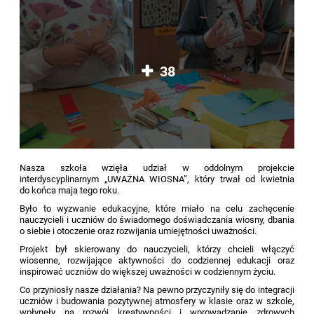
38
Nasza szkoła wzięła udział w oddolnym projekcie
interdyscyplinarnym „UWAŻNA WIOSNA”, który trwał od kwietnia
do końca maja tego roku.
Było to wyzwanie edukacyjne, które miało na celu zachęcenie
nauczycieli i uczniów do świadomego doświadczania wiosny, dbania
o siebie i otoczenie oraz rozwijania umiejętności uważności.
Projekt był skierowany do nauczycieli, którzy chcieli włączyć
wiosenne, rozwijające aktywności do codziennej edukacji oraz
inspirować uczniów do większej uważności w codziennym życiu.
Co przyniosły nasze działania? Na pewno przyczyniły się do integracji
uczniów i budowania pozytywnej atmosfery w klasie oraz w szkole,
wpłynęły na rozwój kreatywności i wprowadzanie zdrowych