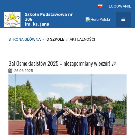
LOGOWANIE
Szkoła Podstawowa nr
306
im. ks. Jana
Twardowskiego
w Warszawie
STRONA GŁÓWNA
/
O SZKOLE
/
AKTUALNOŚCI
Aktualności
Bal Ósmoklasistów 2025 – niezapomniany wieczór! 🎉
26.06.2025