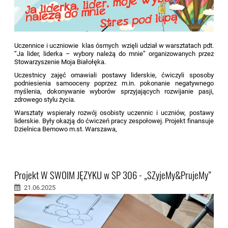
Uczennice i uczniowie klas ósmych wzięli udział w warsztatach pdt.
“Ja lider, liderka – wybory należą do mnie” organizowanych przez
Stowarzyszenie Moja Białołęka.
Uczestnicy zajęć omawiali postawy liderskie, ćwiczyli sposoby
podniesienia samooceny poprzez m.in. pokonanie negatywnego
myślenia, dokonywanie wyborów sprzyjających rozwijanie pasji,
zdrowego stylu życia.
Warsztaty wspierały rozwój osobisty uczennic i uczniów, postawy
liderskie. Były okazją do ćwiczeń pracy zespołowej. Projekt finansuje
Dzielnica Bemowo m.st. Warszawa,
Projekt W SWOIM JĘZYKU w SP 306 - „SZyjeMy&PrujeMy”
21.06.2025