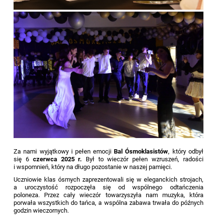
Za nami wyjątkowy i pełen emocji
Bal Ósmoklasistów
, który odbył
się
6
czerwca 2025 r.
Był to wieczór pełen wzruszeń, radości
i wspomnień, który na długo pozostanie w naszej pamięci.
Uczniowie klas ósmych zaprezentowali się w eleganckich strojach,
a uroczystość rozpoczęła się od wspólnego odtańczenia
poloneza. Przez cały wieczór towarzyszyła nam muzyka, która
porwała wszystkich do tańca, a wspólna zabawa trwała do późnych
godzin wieczornych.