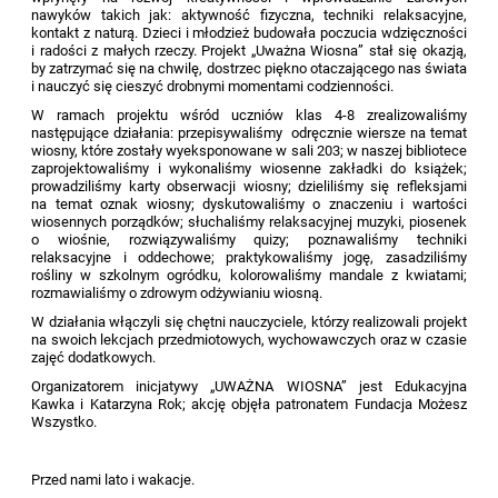
nawyków takich jak: aktywność fizyczna, techniki relaksacyjne,
kontakt z naturą. Dzieci i młodzież budowała poczucia wdzięczności
i radości z małych rzeczy. Projekt „Uważna Wiosna” stał się okazją,
by zatrzymać się na chwilę, dostrzec piękno otaczającego nas świata
i nauczyć się cieszyć drobnymi momentami codzienności.
W ramach projektu wśród uczniów klas 4-8 zrealizowaliśmy
następujące działania: przepisywaliśmy odręcznie wiersze na temat
wiosny, które zostały wyeksponowane w sali 203; w naszej bibliotece
zaprojektowaliśmy i wykonaliśmy wiosenne zakładki do książek;
prowadziliśmy karty obserwacji wiosny; dzieliliśmy się refleksjami
na temat oznak wiosny; dyskutowaliśmy o znaczeniu i wartości
wiosennych porządków; słuchaliśmy relaksacyjnej muzyki, piosenek
o wiośnie, rozwiązywaliśmy
quiz
y; poznawaliśmy techniki
relaksacyjne i oddechowe; praktykowaliśmy jogę, zasadziliśmy
rośliny w szkolnym ogródku, kolorowaliśmy mandale z kwiatami;
rozmawialiśmy o zdrowym odżywianiu wiosną.
W działania włączyli się chętni nauczyciele, którzy realizowali projekt
na swoich lekcjach przedmiotowych, wychowawczych oraz w czasie
zajęć dodatkowych.
Organizatorem inicjatywy „UWAŻNA WIOSNA” jest Edukacyjna
Kawka i Katarzyna Rok; akcję objęła patronatem Fundacja Możesz
Wszystko.
Przed nami lato i wakacje.