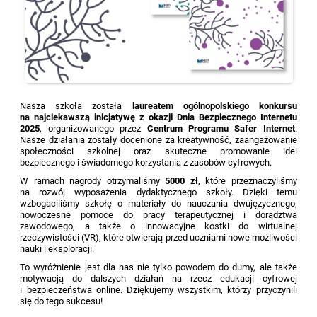
Nasza szkoła została
laureatem ogólnopolskiego konkursu
na najciekawszą inicjatywę z okazji Dnia Bezpiecznego Internetu
2025
, organizowanego przez
Centrum Programu Safer Internet
.
Nasze działania zostały docenione za kreatywność, zaangażowanie
społeczności szkolnej oraz skuteczne promowanie idei
bezpiecznego i świadomego korzystania z zasobów cyfrowych.
W ramach nagrody otrzymaliśmy
5000 zł
, które przeznaczyliśmy
na rozwój wyposażenia dydaktycznego szkoły. Dzięki temu
wzbogaciliśmy szkołę o materiały do nauczania dwujęzycznego,
nowoczesne pomoce do pracy terapeutycznej i doradztwa
zawodowego, a także o innowacyjne kostki do wirtualnej
rzeczywistości (VR), które otwierają przed uczniami nowe możliwości
nauki i eksploracji.
To wyróżnienie jest dla nas nie tylko powodem do dumy, ale także
motywacją do dalszych działań na rzecz edukacji cyfrowej
i bezpieczeństwa online. Dziękujemy wszystkim, którzy przyczynili
się do tego sukcesu!