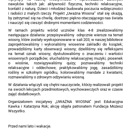
nawyków takich jak: aktywność fizyczna, techniki relaksacyjne,
kontakt z naturą. Dzieci i młodzież budowała poczucia wdzięczności
i radości z małych rzeczy. Projekt „Uważna Wiosna” stał się okazją,
by zatrzymać się na chwilę, dostrzec piękno otaczającego nas świata
i nauczyć się cieszyć drobnymi momentami codzienności.
W ramach projektu wśród uczniów klas 4-8 zrealizowaliśmy
następujące działania: przepisywaliśmy odręcznie wiersze na temat
wiosny, które zostały wyeksponowane w sali 203; w naszej bibliotece
zaprojektowaliśmy i wykonaliśmy wiosenne zakładki do książek;
prowadziliśmy karty obserwacji wiosny; dzieliliśmy się refleksjami
na temat oznak wiosny; dyskutowaliśmy o znaczeniu i wartości
wiosennych porządków; słuchaliśmy relaksacyjnej muzyki, piosenek
o wiośnie, rozwiązywaliśmy
quiz
y; poznawaliśmy techniki
relaksacyjne i oddechowe; praktykowaliśmy jogę, zasadziliśmy
rośliny w szkolnym ogródku, kolorowaliśmy mandale z kwiatami;
rozmawialiśmy o zdrowym odżywianiu wiosną.
W działania włączyli się chętni nauczyciele, którzy realizowali projekt
na swoich lekcjach przedmiotowych, wychowawczych oraz w czasie
zajęć dodatkowych.
Organizatorem inicjatywy „UWAŻNA WIOSNA” jest Edukacyjna
Kawka i Katarzyna Rok; akcję objęła patronatem Fundacja Możesz
Wszystko.
Przed nami lato i wakacje.