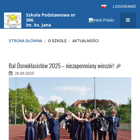
LOGOWANIE
Szkoła Podstawowa nr
306
im. ks. Jana
Twardowskiego
w Warszawie
STRONA GŁÓWNA
/
O SZKOLE
/
AKTUALNOŚCI
Aktualności
Bal Ósmoklasistów 2025 – niezapomniany wieczór! 🎉
26.06.2025