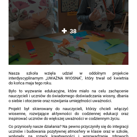
38
Nasza szkoła wzięła udział w oddolnym projekcie
interdyscyplinarnym „UWAŻNA WIOSNA”, który trwał od kwietnia
do końca maja tego roku.
Było to wyzwanie edukacyjne, które miało na celu zachęcenie
nauczycieli i uczniów do świadomego doświadczania wiosny, dbania
o siebie i otoczenie oraz rozwijania umiejętności uważności.
Projekt był skierowany do nauczycieli, którzy chcieli włączyć
wiosenne, rozwijające aktywności do codziennej edukacji oraz
inspirować uczniów do większej uważności w codziennym życiu.
Co przyniosły nasze działania? Na pewno przyczyniły się do integracji
uczniów i budowania pozytywnej atmosfery w klasie oraz w szkole,
wpłynęły na rozwój kreatywności i wprowadzanie zdrowych