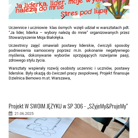
Uczennice i uczniowie klas ósmych wzięli udział w warsztatach pdt.
“Ja lider, liderka – wybory należą do mnie” organizowanych przez
Stowarzyszenie Moja Białołęka.
Uczestnicy zajęć omawiali postawy liderskie, ćwiczyli sposoby
podniesienia samooceny poprzez m.in. pokonanie negatywnego
myślenia, dokonywanie wyborów sprzyjających rozwijanie pasji,
zdrowego stylu życia.
Warsztaty wspierały rozwój osobisty uczennic i uczniów, postawy
liderskie. Były okazją do ćwiczeń pracy zespołowej. Projekt finansuje
Dzielnica Bemowo m.st. Warszawa,
Projekt W SWOIM JĘZYKU w SP 306 - „SZyjeMy&PrujeMy”
21.06.2025