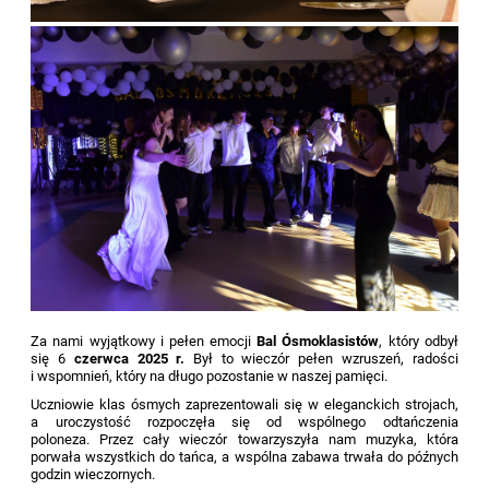
Za nami wyjątkowy i pełen emocji
Bal Ósmoklasistów
, który odbył
się
6
czerwca 2025 r.
Był to wieczór pełen wzruszeń, radości
i wspomnień, który na długo pozostanie w naszej pamięci.
Uczniowie klas ósmych zaprezentowali się w eleganckich strojach,
a uroczystość rozpoczęła się od wspólnego odtańczenia
poloneza. Przez cały wieczór towarzyszyła nam muzyka, która
porwała wszystkich do tańca, a wspólna zabawa trwała do późnych
godzin wieczornych.