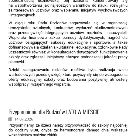
społecznością uczniowską. Jej działania koncentrowały się
na współtworzeniu jak najlepszych warunków do nauki, rozwijaniu
zainteresowań uczniów oraz wspieraniu inicjatyw wychowawczych
i integracyjnych.
W ciągu roku Rada Rodziców angażowała się w organizację
uroczystości szkolnych, konkursów, wydarzeń okolicznościowych
oraz przedsięwzięć integrujących uczniów, rodziców i nauczycieli.
Wspierała finansowo zakup pomocy dydaktycznych, nagród dla
uczniów osiągających sukcesy edukacyjne i sportowe, a także
dofinansowywała działania kulturalne i edukacyjne. Członkowie Rady
uczestniczyli również w konsultacjach dotyczących funkcjonowania
szkoły oraz zgłaszali inicjatywy służące podnoszeniu jakości pracy
placówki.
Dzięki zaangażowaniu rodziców możliwa była realizacja wielu
wartościowych przedsięwzięć, które przyczyniły się do wzbogacenia
oferty edukacyjnej szkoły oraz budowania pozytywnej atmosfery
współpracy i wzajemnego wsparcia.
Przypomnienie dla Rodziców LATO W MIEŚCIE
14.07.2026
Przypominamy, że dzieci należy przyprowadzać do szkoły najpóźniej
do godziny
8:30
, chyba że harmonogram danego dnia wskazuje
wcześniejszą godzinę zbiórki.