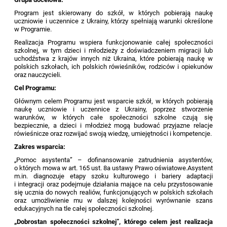
Program jest skierowany do szkół, w których pobierają naukę
uczniowie i uczennice z Ukrainy, którzy spełniają warunki określone
w Programie.
Realizacja Programu wspiera funkcjonowanie całej społeczności
szkolnej, w tym dzieci i młodzieży z doświadczeniem migracji lub
uchodźstwa z krajów innych niż Ukraina, które pobierają naukę w
polskich szkołach, ich polskich rówieśników, rodziców i opiekunów
oraz nauczycieli.
Cel Programu:
Głównym celem Programu jest wsparcie szkół, w których pobierają
naukę uczniowie i uczennice z Ukrainy, poprzez stworzenie
warunków, w których całe społeczności szkolne czują się
bezpiecznie, a dzieci i młodzież mogą budować przyjazne relacje
rówieśnicze oraz rozwijać swoją wiedzę, umiejętności i kompetencje.
Zakres wsparcia:
„Pomoc asystenta” – dofinansowanie zatrudnienia asystentów,
o których mowa w art. 165 ust. 8a ustawy Prawo oświatowe.Asystent
m.in. diagnozuje etapy szoku kulturowego i bariery adaptacji
i integracji oraz podejmuje działania mające na celu przystosowanie
się ucznia do nowych realiów, funkcjonujących w polskich szkołach
oraz umożliwienie mu w dalszej kolejności wyrównanie szans
edukacyjnych na tle całej społeczności szkolnej.
„Dobrostan społeczności szkolnej”, którego celem jest realizacja