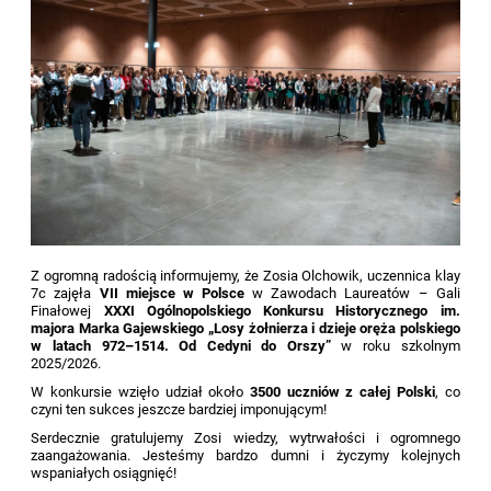
Z ogromną radością informujemy, że Zosia Olchowik, uczennica klay
7c zajęła
VII miejsce w Polsce
w Zawodach Laureatów – Gali
Finałowej
XXXI Ogólnopolskiego Konkursu Historycznego im.
majora Marka Gajewskiego „Losy żołnierza i dzieje oręża polskiego
w latach 972–1514. Od Cedyni do Orszy”
w roku szkolnym
2025/2026.
W konkursie wzięło udział około
3500 uczniów z całej Polski
, co
czyni ten sukces jeszcze bardziej imponującym!
Serdecznie gratulujemy Zosi wiedzy, wytrwałości i ogromnego
zaangażowania. Jesteśmy bardzo dumni i życzymy kolejnych
wspaniałych osiągnięć!