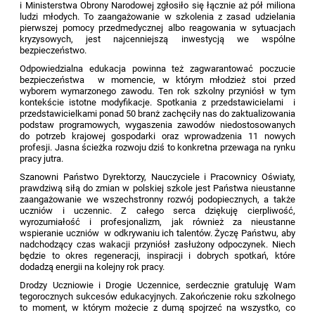
i Ministerstwa Obrony Narodowej zgłosiło się łącznie aż pół miliona
ludzi młodych. To zaangażowanie w szkolenia z zasad udzielania
pierwszej pomocy przedmedycznej albo reagowania w sytuacjach
kryzysowych, jest najcenniejszą inwestycją we wspólne
bezpieczeństwo.
Odpowiedzialna edukacja powinna też zagwarantować poczucie
bezpieczeństwa w momencie, w którym młodzież stoi przed
wyborem wymarzonego zawodu. Ten rok szkolny przyniósł w tym
kontekście istotne modyfikacje. Spotkania z przedstawicielami i
przedstawicielkami ponad 50 branż zachęciły nas do zaktualizowania
podstaw programowych, wygaszenia zawodów niedostosowanych
do potrzeb krajowej gospodarki oraz wprowadzenia 11 nowych
profesji. Jasna ścieżka rozwoju dziś to konkretna przewaga na rynku
pracy jutra.
Szanowni Państwo Dyrektorzy, Nauczyciele i Pracownicy Oświaty,
prawdziwą siłą do zmian w polskiej szkole jest Państwa nieustanne
zaangażowanie we wszechstronny rozwój podopiecznych, a także
uczniów i uczennic. Z całego serca dziękuję cierpliwość,
wyrozumiałość i profesjonalizm, jak również za nieustanne
wspieranie uczniów w odkrywaniu ich talentów. Życzę Państwu, aby
nadchodzący czas wakacji przyniósł zasłużony odpoczynek. Niech
będzie to okres regeneracji, inspiracji i dobrych spotkań, które
dodadzą energii na kolejny rok pracy.
Drodzy Uczniowie i Drogie Uczennice, serdecznie gratuluję Wam
tegorocznych sukcesów edukacyjnych. Zakończenie roku szkolnego
to moment, w którym możecie z dumą spojrzeć na wszystko, co