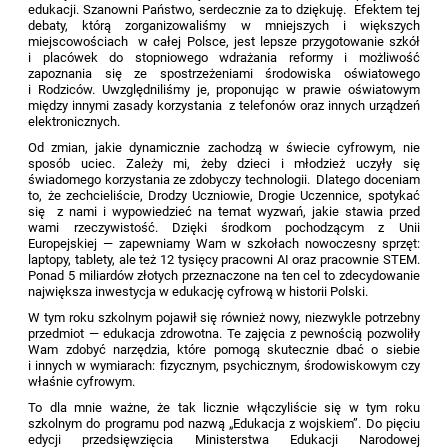
edukacji. Szanowni Państwo, serdecznie za to dziękuję. Efektem tej
debaty, którą zorganizowaliśmy w mniejszych i większych
miejscowościach w całej Polsce, jest lepsze przygotowanie szkół
i placówek do stopniowego wdrażania reformy i możliwość
zapoznania się ze spostrzeżeniami środowiska oświatowego
i Rodziców. Uwzględniliśmy je, proponując w prawie oświatowym
między innymi zasady korzystania z telefonów oraz innych urządzeń
elektronicznych.
Od zmian, jakie dynamicznie zachodzą w świecie cyfrowym, nie
sposób uciec. Zależy mi, żeby dzieci i młodzież uczyły się
świadomego korzystania ze zdobyczy technologii. Dlatego doceniam
to, że zechcieliście, Drodzy Uczniowie, Drogie Uczennice, spotykać
się z nami i wypowiedzieć na temat wyzwań, jakie stawia przed
wami rzeczywistość. Dzięki środkom pochodzącym z Unii
Europejskiej — zapewniamy Wam w szkołach nowoczesny sprzęt:
laptopy, tablety, ale też 12 tysięcy pracowni AI oraz pracownie STEM.
Ponad 5 miliardów złotych przeznaczone na ten cel to zdecydowanie
największa inwestycja w edukację cyfrową w historii Polski.
W tym roku szkolnym pojawił się również nowy, niezwykle potrzebny
przedmiot — edukacja zdrowotna. Te zajęcia z pewnością pozwoliły
Wam zdobyć narzędzia, które pomogą skutecznie dbać o siebie
i innych w wymiarach: fizycznym, psychicznym, środowiskowym czy
właśnie cyfrowym.
To dla mnie ważne, że tak licznie włączyliście się w tym roku
szkolnym do programu pod nazwą „Edukacja z wojskiem”. Do pięciu
edycji przedsięwzięcia Ministerstwa Edukacji Narodowej