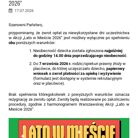
2026”
17.07.2026
Szanowni Państwo,
przypominamy, że zwrot opłat za niewykorzystane dni uczestnictwa
w Akcji „Lato w Mieście 2026” jest możliwy wyłącznie po spełnieniu
obu
poniższych warunków:
Nieobecność dziecka została zgłoszona
najpóźniej
do godziny 14.00 dnia poprzedzającego nieobecność
.
Do
7 września 2026 r.
rodzic/opiekun prawny złoży w
placówce, do której uczęszczało dziecko,
papierowy
wniosek o zwrot płatności za opiekę i wyżywienie
(formularz jest dostępny w systemie rekrutacyjnym
oraz w placówce).
Brak spełnienia któregokolwiek z powyższych warunków oznacza
rezygnację ze zwrotu opłat. Zwroty będą realizowane po zakończeniu
procedury, zgodnie z harmonogramem Warszawskiej Akcji „Lato w
Mieście 2026”.