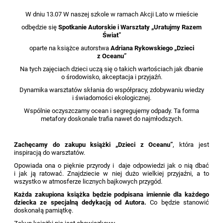
W dniu 13.07 W naszej szkole w ramach Akcji Lato w mieście
odbędzie się
Spotkanie Autorskie i
Warsztaty „Uratujmy Razem
Świat”
oparte na książce autorstwa
Adriana Rykowskiego „Dzieci
z Oceanu”
Na tych zajęciach dzieci uczą się o takich wartościach jak dbanie
o środowisko, akceptacja i przyjaźń.
Dynamika warsztatów skłania do współpracy, zdobywaniu wiedzy
i świadomości ekologicznej.
Wspólnie oczyszczamy ocean i segregujemy odpady. Ta forma
metafory doskonale trafia nawet do najmłodszych.
Zachęcamy do zakupu książki „Dzieci z Oceanu”
, która jest
inspiracją do warsztatów.
Opowiada ona o pięknie przyrody i daje odpowiedzi jak o nią dbać
i jak ją ratować. Znajdziecie w niej dużo wielkiej przyjaźni, a to
wszystko w atmosferze licznych bajkowych przygód.
Każda zakupiona książka będzie podpisana imiennie dla każdego
dziecka ze specjalną dedykacją od Autora.
Co będzie stanowić
doskonałą pamiątkę.