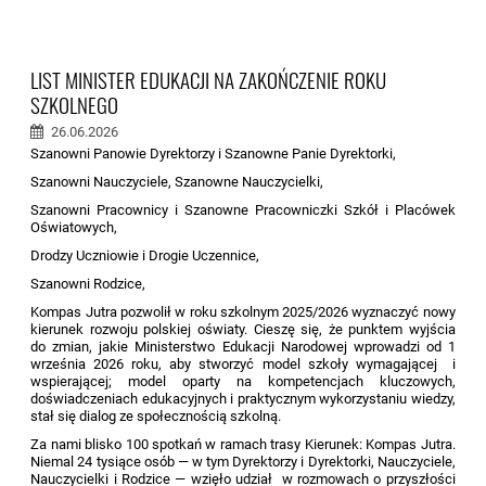
LIST MINISTER EDUKACJI NA ZAKOŃCZENIE ROKU
SZKOLNEGO
26.06.2026
Szanowni Panowie Dyrektorzy i Szanowne Panie Dyrektorki,
Szanowni Nauczyciele, Szanowne Nauczycielki,
Szanowni Pracownicy i Szanowne Pracowniczki Szkół i Placówek
Oświatowych,
Drodzy Uczniowie i Drogie Uczennice,
Szanowni Rodzice,
Kompas Jutra pozwolił w roku szkolnym 2025/2026 wyznaczyć nowy
kierunek rozwoju polskiej oświaty. Cieszę się, że punktem wyjścia
do zmian, jakie Ministerstwo Edukacji Narodowej wprowadzi od 1
września 2026 roku, aby stworzyć model szkoły wymagającej i
wspierającej; model oparty na kompetencjach kluczowych,
doświadczeniach edukacyjnych i praktycznym wykorzystaniu wiedzy,
stał się dialog ze społecznością szkolną.
Za nami blisko 100 spotkań w ramach trasy Kierunek: Kompas Jutra.
Niemal 24 tysiące osób — w tym Dyrektorzy i Dyrektorki, Nauczyciele,
Nauczycielki i Rodzice — wzięło udział w rozmowach o przyszłości