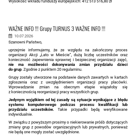
Wysokość wkładu funduszy europejskich: 412 513 516,80 zł
WAŻNE INFO !!! Grupy TURNUS 3 WAŻNE INFO !!!
10.07.2026
Szanowni Państwo,
uprzejmie informujemy, że ze względu na zakończony proces
organizacji Akcji „Lato w Mieście”, dużą liczbę uczestników oraz
konieczność zapewnienia sprawnej i bezpiecznej organizacji zajęć,
nie ma możliwości dokonywania zmian przydziału dzieci
do grup
. Zgodnie z punktem 20 regulaminu.
Grupy zostały utworzone na podstawie danych zawartych w kartach
zgłoszenia oraz z uwzględnieniem organizacji pracy placówki.
Wprowadzanie zmian na obecnym etapie wiązałoby się
z koniecznością reorganizacji pracy wszystkich grup.
Jedynym wyjątkiem od tej zasady są sytuacje wynikające z błędu
systemu komputerowego podczas procesu kwalifikacji lub
przydziału uczestników.
Takie przypadki będą weryfikowane
indywidualnie.
W związku z powyższym prosimy o niekierowanie próśb dotyczących
zmiany grup z powodów organizacyjnych lub prywatnych, ponieważ
nie będą one mogły zostać uwzględnione.