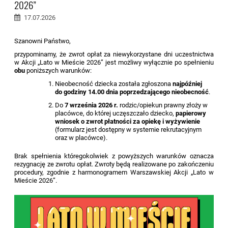
2026”
17.07.2026
Szanowni Państwo,
przypominamy, że zwrot opłat za niewykorzystane dni uczestnictwa
w Akcji „Lato w Mieście 2026” jest możliwy wyłącznie po spełnieniu
obu
poniższych warunków:
Nieobecność dziecka została zgłoszona
najpóźniej
do godziny 14.00 dnia poprzedzającego nieobecność
.
Do
7 września 2026 r.
rodzic/opiekun prawny złoży w
placówce, do której uczęszczało dziecko,
papierowy
wniosek o zwrot płatności za opiekę i wyżywienie
(formularz jest dostępny w systemie rekrutacyjnym
oraz w placówce).
Brak spełnienia któregokolwiek z powyższych warunków oznacza
rezygnację ze zwrotu opłat. Zwroty będą realizowane po zakończeniu
procedury, zgodnie z harmonogramem Warszawskiej Akcji „Lato w
Mieście 2026”.