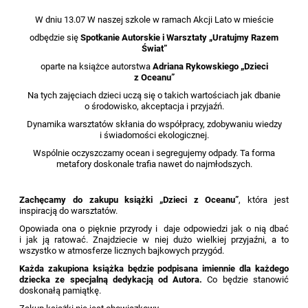
W dniu 13.07 W naszej szkole w ramach Akcji Lato w mieście
odbędzie się
Spotkanie Autorskie i
Warsztaty „Uratujmy Razem
Świat”
oparte na książce autorstwa
Adriana Rykowskiego „Dzieci
z Oceanu”
Na tych zajęciach dzieci uczą się o takich wartościach jak dbanie
o środowisko, akceptacja i przyjaźń.
Dynamika warsztatów skłania do współpracy, zdobywaniu wiedzy
i świadomości ekologicznej.
Wspólnie oczyszczamy ocean i segregujemy odpady. Ta forma
metafory doskonale trafia nawet do najmłodszych.
Zachęcamy do zakupu książki „Dzieci z Oceanu”
, która jest
inspiracją do warsztatów.
Opowiada ona o pięknie przyrody i daje odpowiedzi jak o nią dbać
i jak ją ratować. Znajdziecie w niej dużo wielkiej przyjaźni, a to
wszystko w atmosferze licznych bajkowych przygód.
Każda zakupiona książka będzie podpisana imiennie dla każdego
dziecka ze specjalną dedykacją od Autora.
Co będzie stanowić
doskonałą pamiątkę.