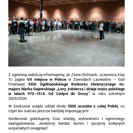
Z ogromną radością informujemy, że Zosia Olchowik, uczennica klay
7c zajęła
VII miejsce w Polsce
w Zawodach Laureatów – Gali
Finałowej
XXXI Ogólnopolskiego Konkursu Historycznego im.
majora Marka Gajewskiego „Losy żołnierza i dzieje oręża polskiego
w latach 972–1514. Od Cedyni do Orszy”
w roku szkolnym
2025/2026.
W konkursie wzięło udział około
3500 uczniów z całej Polski
, co
czyni ten sukces jeszcze bardziej imponującym!
Serdecznie gratulujemy Zosi wiedzy, wytrwałości i ogromnego
zaangażowania. Jesteśmy bardzo dumni i życzymy kolejnych
wspaniałych osiągnięć!