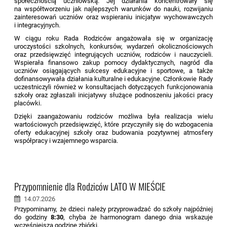
społecznością uczniowską. Jej działania koncentrowały się
na współtworzeniu jak najlepszych warunków do nauki, rozwijaniu
zainteresowań uczniów oraz wspieraniu inicjatyw wychowawczych
i integracyjnych.
W ciągu roku Rada Rodziców angażowała się w organizację
uroczystości szkolnych, konkursów, wydarzeń okolicznościowych
oraz przedsięwzięć integrujących uczniów, rodziców i nauczycieli.
Wspierała finansowo zakup pomocy dydaktycznych, nagród dla
uczniów osiągających sukcesy edukacyjne i sportowe, a także
dofinansowywała działania kulturalne i edukacyjne. Członkowie Rady
uczestniczyli również w konsultacjach dotyczących funkcjonowania
szkoły oraz zgłaszali inicjatywy służące podnoszeniu jakości pracy
placówki.
Dzięki zaangażowaniu rodziców możliwa była realizacja wielu
wartościowych przedsięwzięć, które przyczyniły się do wzbogacenia
oferty edukacyjnej szkoły oraz budowania pozytywnej atmosfery
współpracy i wzajemnego wsparcia.
Przypomnienie dla Rodziców LATO W MIEŚCIE
14.07.2026
Przypominamy, że dzieci należy przyprowadzać do szkoły najpóźniej
do godziny
8:30
, chyba że harmonogram danego dnia wskazuje
wcześniejszą godzinę zbiórki.