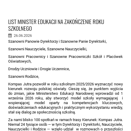
LIST MINISTER EDUKACJI NA ZAKOŃCZENIE ROKU
SZKOLNEGO
26.06.2026
Szanowni Panowie Dyrektorzy i Szanowne Panie Dyrektorki,
Szanowni Nauczyciele, Szanowne Nauczycielki,
Szanowni Pracownicy i Szanowne Pracowniczki Szkół i Placówek
Oświatowych,
Drodzy Uczniowie i Drogie Uczennice,
Szanowni Rodzice,
Kompas Jutra pozwolił w roku szkolnym 2025/2026 wyznaczyć nowy
kierunek rozwoju polskiej oświaty. Cieszę się, że punktem wyjścia
do zmian, jakie Ministerstwo Edukacji Narodowej wprowadzi od 1
września 2026 roku, aby stworzyć model szkoły wymagającej i
wspierającej; model oparty na kompetencjach kluczowych,
doświadczeniach edukacyjnych i praktycznym wykorzystaniu wiedzy,
stał się dialog ze społecznością szkolną.
Za nami blisko 100 spotkań w ramach trasy Kierunek: Kompas Jutra.
Niemal 24 tysiące osób — w tym Dyrektorzy i Dyrektorki, Nauczyciele,
Nauczycielki i Rodzice — wzięło udział w rozmowach o przyszłości