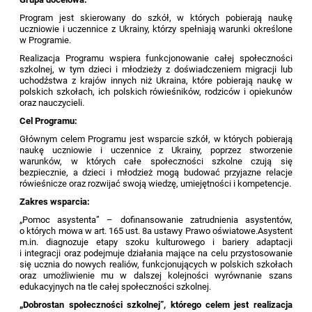
Program jest skierowany do szkół, w których pobierają naukę
uczniowie i uczennice z Ukrainy, którzy spełniają warunki określone
w Programie.
Realizacja Programu wspiera funkcjonowanie całej społeczności
szkolnej, w tym dzieci i młodzieży z doświadczeniem migracji lub
uchodźstwa z krajów innych niż Ukraina, które pobierają naukę w
polskich szkołach, ich polskich rówieśników, rodziców i opiekunów
oraz nauczycieli.
Cel Programu:
Głównym celem Programu jest wsparcie szkół, w których pobierają
naukę uczniowie i uczennice z Ukrainy, poprzez stworzenie
warunków, w których całe społeczności szkolne czują się
bezpiecznie, a dzieci i młodzież mogą budować przyjazne relacje
rówieśnicze oraz rozwijać swoją wiedzę, umiejętności i kompetencje.
Zakres wsparcia:
„Pomoc asystenta” – dofinansowanie zatrudnienia asystentów,
o których mowa w art. 165 ust. 8a ustawy Prawo oświatowe.Asystent
m.in. diagnozuje etapy szoku kulturowego i bariery adaptacji
i integracji oraz podejmuje działania mające na celu przystosowanie
się ucznia do nowych realiów, funkcjonujących w polskich szkołach
oraz umożliwienie mu w dalszej kolejności wyrównanie szans
edukacyjnych na tle całej społeczności szkolnej.
„Dobrostan społeczności szkolnej”, którego celem jest realizacja