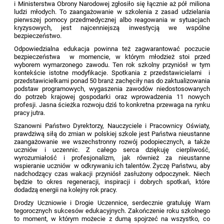
i Ministerstwa Obrony Narodowej zgłosiło się łącznie aż pół miliona
ludzi młodych. To zaangażowanie w szkolenia z zasad udzielania
pierwszej pomocy przedmedycznej albo reagowania w sytuacjach
kryzysowych, jest najcenniejszą inwestycją we wspólne
bezpieczeństwo.
Odpowiedzialna edukacja powinna też zagwarantować poczucie
bezpieczeństwa w momencie, w którym młodzież stoi przed
wyborem wymarzonego zawodu. Ten rok szkolny przyniósł w tym
kontekście istotne modyfikacje. Spotkania z przedstawicielami i
przedstawicielkami ponad 50 branż zachęciły nas do zaktualizowania
podstaw programowych, wygaszenia zawodów niedostosowanych
do potrzeb krajowej gospodarki oraz wprowadzenia 11 nowych
profesji. Jasna ścieżka rozwoju dziś to konkretna przewaga na rynku
pracy jutra.
Szanowni Państwo Dyrektorzy, Nauczyciele i Pracownicy Oświaty,
prawdziwą siłą do zmian w polskiej szkole jest Państwa nieustanne
zaangażowanie we wszechstronny rozwój podopiecznych, a także
uczniów i uczennic. Z całego serca dziękuję cierpliwość,
wyrozumiałość i profesjonalizm, jak również za nieustanne
wspieranie uczniów w odkrywaniu ich talentów. Życzę Państwu, aby
nadchodzący czas wakacji przyniósł zasłużony odpoczynek. Niech
będzie to okres regeneracji, inspiracji i dobrych spotkań, które
dodadzą energii na kolejny rok pracy.
Drodzy Uczniowie i Drogie Uczennice, serdecznie gratuluję Wam
tegorocznych sukcesów edukacyjnych. Zakończenie roku szkolnego
to moment, w którym możecie z dumą spojrzeć na wszystko, co