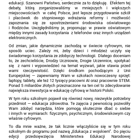
edukacji. Szanowni Państwo, serdecznie za to dziękuję. Efektem tej
debaty, którą zorganizowaliśmy w mniejszych i większych
miejscowościach w całej Polsce, jest lepsze przygotowanie szkół
i placówek do stopniowego wdrażania reformy i możliwość
zapoznania się ze spostrzeżeniami środowiska oświatowego
i Rodziców. Uwzględniliśmy je, proponując w prawie oświatowym
między innymi zasady korzystania z telefonów oraz innych urządzeń
elektronicznych.
Od zmian, jakie dynamicznie zachodzą w świecie cyfrowym, nie
sposób uciec. Zależy mi, żeby dzieci i młodzież uczyły się
świadomego korzystania ze zdobyczy technologii. Dlatego doceniam
to, że zechcieliście, Drodzy Uczniowie, Drogie Uczennice, spotykać
się z nami i wypowiedzieć na temat wyzwań, jakie stawia przed
wami rzeczywistość. Dzięki środkom pochodzącym z Unii
Europejskiej — zapewniamy Wam w szkołach nowoczesny sprzęt:
laptopy, tablety, ale też 12 tysięcy pracowni AI oraz pracownie STEM.
Ponad 5 miliardów złotych przeznaczone na ten cel to zdecydowanie
największa inwestycja w edukację cyfrową w historii Polski.
W tym roku szkolnym pojawił się również nowy, niezwykle potrzebny
przedmiot — edukacja zdrowotna. Te zajęcia z pewnością pozwoliły
Wam zdobyć narzędzia, które pomogą skutecznie dbać o siebie
i innych w wymiarach: fizycznym, psychicznym, środowiskowym czy
właśnie cyfrowym.
To dla mnie ważne, że tak licznie włączyliście się w tym roku
szkolnym do programu pod nazwą „Edukacja z wojskiem”. Do pięciu
edycji przedsięwzięcia Ministerstwa Edukacji Narodowej