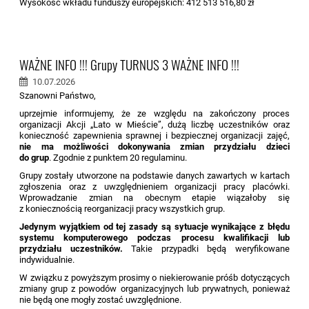
Wysokość wkładu funduszy europejskich: 412 513 516,80 zł
WAŻNE INFO !!! Grupy TURNUS 3 WAŻNE INFO !!!
10.07.2026
Szanowni Państwo,
uprzejmie informujemy, że ze względu na zakończony proces
organizacji Akcji „Lato w Mieście”, dużą liczbę uczestników oraz
konieczność zapewnienia sprawnej i bezpiecznej organizacji zajęć,
nie ma możliwości dokonywania zmian przydziału dzieci
do grup
. Zgodnie z punktem 20 regulaminu.
Grupy zostały utworzone na podstawie danych zawartych w kartach
zgłoszenia oraz z uwzględnieniem organizacji pracy placówki.
Wprowadzanie zmian na obecnym etapie wiązałoby się
z koniecznością reorganizacji pracy wszystkich grup.
Jedynym wyjątkiem od tej zasady są sytuacje wynikające z błędu
systemu komputerowego podczas procesu kwalifikacji lub
przydziału uczestników.
Takie przypadki będą weryfikowane
indywidualnie.
W związku z powyższym prosimy o niekierowanie próśb dotyczących
zmiany grup z powodów organizacyjnych lub prywatnych, ponieważ
nie będą one mogły zostać uwzględnione.