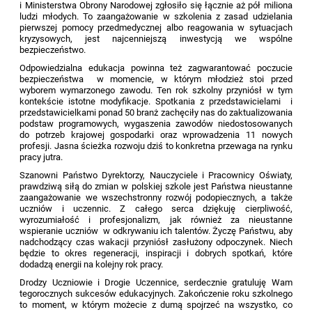
i Ministerstwa Obrony Narodowej zgłosiło się łącznie aż pół miliona
ludzi młodych. To zaangażowanie w szkolenia z zasad udzielania
pierwszej pomocy przedmedycznej albo reagowania w sytuacjach
kryzysowych, jest najcenniejszą inwestycją we wspólne
bezpieczeństwo.
Odpowiedzialna edukacja powinna też zagwarantować poczucie
bezpieczeństwa w momencie, w którym młodzież stoi przed
wyborem wymarzonego zawodu. Ten rok szkolny przyniósł w tym
kontekście istotne modyfikacje. Spotkania z przedstawicielami i
przedstawicielkami ponad 50 branż zachęciły nas do zaktualizowania
podstaw programowych, wygaszenia zawodów niedostosowanych
do potrzeb krajowej gospodarki oraz wprowadzenia 11 nowych
profesji. Jasna ścieżka rozwoju dziś to konkretna przewaga na rynku
pracy jutra.
Szanowni Państwo Dyrektorzy, Nauczyciele i Pracownicy Oświaty,
prawdziwą siłą do zmian w polskiej szkole jest Państwa nieustanne
zaangażowanie we wszechstronny rozwój podopiecznych, a także
uczniów i uczennic. Z całego serca dziękuję cierpliwość,
wyrozumiałość i profesjonalizm, jak również za nieustanne
wspieranie uczniów w odkrywaniu ich talentów. Życzę Państwu, aby
nadchodzący czas wakacji przyniósł zasłużony odpoczynek. Niech
będzie to okres regeneracji, inspiracji i dobrych spotkań, które
dodadzą energii na kolejny rok pracy.
Drodzy Uczniowie i Drogie Uczennice, serdecznie gratuluję Wam
tegorocznych sukcesów edukacyjnych. Zakończenie roku szkolnego
to moment, w którym możecie z dumą spojrzeć na wszystko, co