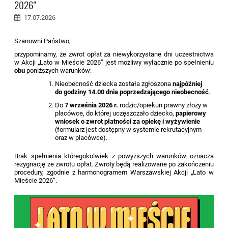
2026”
17.07.2026
Szanowni Państwo,
przypominamy, że zwrot opłat za niewykorzystane dni uczestnictwa
w Akcji „Lato w Mieście 2026” jest możliwy wyłącznie po spełnieniu
obu
poniższych warunków:
Nieobecność dziecka została zgłoszona
najpóźniej
do godziny 14.00 dnia poprzedzającego nieobecność
.
Do
7 września 2026 r.
rodzic/opiekun prawny złoży w
placówce, do której uczęszczało dziecko,
papierowy
wniosek o zwrot płatności za opiekę i wyżywienie
(formularz jest dostępny w systemie rekrutacyjnym
oraz w placówce).
Brak spełnienia któregokolwiek z powyższych warunków oznacza
rezygnację ze zwrotu opłat. Zwroty będą realizowane po zakończeniu
procedury, zgodnie z harmonogramem Warszawskiej Akcji „Lato w
Mieście 2026”.