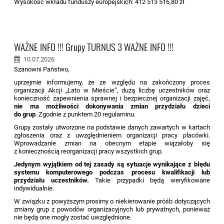
Wysokość wkładu funduszy europejskich: 412 513 516,80 zł
WAŻNE INFO !!! Grupy TURNUS 3 WAŻNE INFO !!!
10.07.2026
Szanowni Państwo,
uprzejmie informujemy, że ze względu na zakończony proces
organizacji Akcji „Lato w Mieście”, dużą liczbę uczestników oraz
konieczność zapewnienia sprawnej i bezpiecznej organizacji zajęć,
nie ma możliwości dokonywania zmian przydziału dzieci
do grup
. Zgodnie z punktem 20 regulaminu.
Grupy zostały utworzone na podstawie danych zawartych w kartach
zgłoszenia oraz z uwzględnieniem organizacji pracy placówki.
Wprowadzanie zmian na obecnym etapie wiązałoby się
z koniecznością reorganizacji pracy wszystkich grup.
Jedynym wyjątkiem od tej zasady są sytuacje wynikające z błędu
systemu komputerowego podczas procesu kwalifikacji lub
przydziału uczestników.
Takie przypadki będą weryfikowane
indywidualnie.
W związku z powyższym prosimy o niekierowanie próśb dotyczących
zmiany grup z powodów organizacyjnych lub prywatnych, ponieważ
nie będą one mogły zostać uwzględnione.