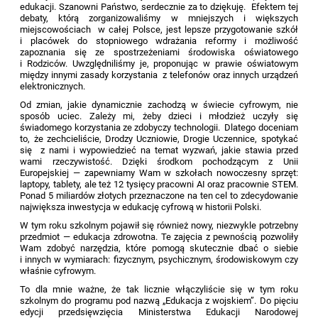
edukacji. Szanowni Państwo, serdecznie za to dziękuję. Efektem tej
debaty, którą zorganizowaliśmy w mniejszych i większych
miejscowościach w całej Polsce, jest lepsze przygotowanie szkół
i placówek do stopniowego wdrażania reformy i możliwość
zapoznania się ze spostrzeżeniami środowiska oświatowego
i Rodziców. Uwzględniliśmy je, proponując w prawie oświatowym
między innymi zasady korzystania z telefonów oraz innych urządzeń
elektronicznych.
Od zmian, jakie dynamicznie zachodzą w świecie cyfrowym, nie
sposób uciec. Zależy mi, żeby dzieci i młodzież uczyły się
świadomego korzystania ze zdobyczy technologii. Dlatego doceniam
to, że zechcieliście, Drodzy Uczniowie, Drogie Uczennice, spotykać
się z nami i wypowiedzieć na temat wyzwań, jakie stawia przed
wami rzeczywistość. Dzięki środkom pochodzącym z Unii
Europejskiej — zapewniamy Wam w szkołach nowoczesny sprzęt:
laptopy, tablety, ale też 12 tysięcy pracowni AI oraz pracownie STEM.
Ponad 5 miliardów złotych przeznaczone na ten cel to zdecydowanie
największa inwestycja w edukację cyfrową w historii Polski.
W tym roku szkolnym pojawił się również nowy, niezwykle potrzebny
przedmiot — edukacja zdrowotna. Te zajęcia z pewnością pozwoliły
Wam zdobyć narzędzia, które pomogą skutecznie dbać o siebie
i innych w wymiarach: fizycznym, psychicznym, środowiskowym czy
właśnie cyfrowym.
To dla mnie ważne, że tak licznie włączyliście się w tym roku
szkolnym do programu pod nazwą „Edukacja z wojskiem”. Do pięciu
edycji przedsięwzięcia Ministerstwa Edukacji Narodowej