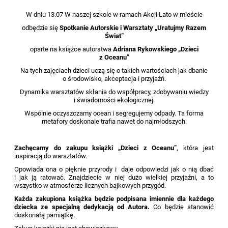
W dniu 13.07 W naszej szkole w ramach Akcji Lato w mieście
odbędzie się
Spotkanie Autorskie i
Warsztaty „Uratujmy Razem
Świat”
oparte na książce autorstwa
Adriana Rykowskiego „Dzieci
z Oceanu”
Na tych zajęciach dzieci uczą się o takich wartościach jak dbanie
o środowisko, akceptacja i przyjaźń.
Dynamika warsztatów skłania do współpracy, zdobywaniu wiedzy
i świadomości ekologicznej.
Wspólnie oczyszczamy ocean i segregujemy odpady. Ta forma
metafory doskonale trafia nawet do najmłodszych.
Zachęcamy do zakupu książki „Dzieci z Oceanu”
, która jest
inspiracją do warsztatów.
Opowiada ona o pięknie przyrody i daje odpowiedzi jak o nią dbać
i jak ją ratować. Znajdziecie w niej dużo wielkiej przyjaźni, a to
wszystko w atmosferze licznych bajkowych przygód.
Każda zakupiona książka będzie podpisana imiennie dla każdego
dziecka ze specjalną dedykacją od Autora.
Co będzie stanowić
doskonałą pamiątkę.