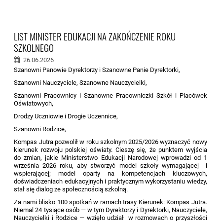
LIST MINISTER EDUKACJI NA ZAKOŃCZENIE ROKU
SZKOLNEGO
26.06.2026
Szanowni Panowie Dyrektorzy i Szanowne Panie Dyrektorki,
Szanowni Nauczyciele, Szanowne Nauczycielki,
Szanowni Pracownicy i Szanowne Pracowniczki Szkół i Placówek
Oświatowych,
Drodzy Uczniowie i Drogie Uczennice,
Szanowni Rodzice,
Kompas Jutra pozwolił w roku szkolnym 2025/2026 wyznaczyć nowy
kierunek rozwoju polskiej oświaty. Cieszę się, że punktem wyjścia
do zmian, jakie Ministerstwo Edukacji Narodowej wprowadzi od 1
września 2026 roku, aby stworzyć model szkoły wymagającej i
wspierającej; model oparty na kompetencjach kluczowych,
doświadczeniach edukacyjnych i praktycznym wykorzystaniu wiedzy,
stał się dialog ze społecznością szkolną.
Za nami blisko 100 spotkań w ramach trasy Kierunek: Kompas Jutra.
Niemal 24 tysiące osób — w tym Dyrektorzy i Dyrektorki, Nauczyciele,
Nauczycielki i Rodzice — wzięło udział w rozmowach o przyszłości