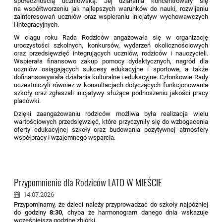
społecznością uczniowską. Jej działania koncentrowały się
na współtworzeniu jak najlepszych warunków do nauki, rozwijaniu
zainteresowań uczniów oraz wspieraniu inicjatyw wychowawczych
i integracyjnych.
W ciągu roku Rada Rodziców angażowała się w organizację
uroczystości szkolnych, konkursów, wydarzeń okolicznościowych
oraz przedsięwzięć integrujących uczniów, rodziców i nauczycieli.
Wspierała finansowo zakup pomocy dydaktycznych, nagród dla
uczniów osiągających sukcesy edukacyjne i sportowe, a także
dofinansowywała działania kulturalne i edukacyjne. Członkowie Rady
uczestniczyli również w konsultacjach dotyczących funkcjonowania
szkoły oraz zgłaszali inicjatywy służące podnoszeniu jakości pracy
placówki.
Dzięki zaangażowaniu rodziców możliwa była realizacja wielu
wartościowych przedsięwzięć, które przyczyniły się do wzbogacenia
oferty edukacyjnej szkoły oraz budowania pozytywnej atmosfery
współpracy i wzajemnego wsparcia.
Przypomnienie dla Rodziców LATO W MIEŚCIE
14.07.2026
Przypominamy, że dzieci należy przyprowadzać do szkoły najpóźniej
do godziny
8:30
, chyba że harmonogram danego dnia wskazuje
wcześniejszą godzinę zbiórki.