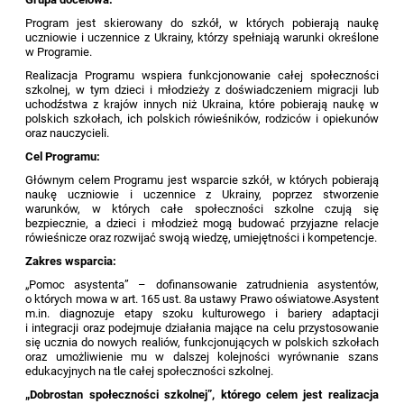
Program jest skierowany do szkół, w których pobierają naukę
uczniowie i uczennice z Ukrainy, którzy spełniają warunki określone
w Programie.
Realizacja Programu wspiera funkcjonowanie całej społeczności
szkolnej, w tym dzieci i młodzieży z doświadczeniem migracji lub
uchodźstwa z krajów innych niż Ukraina, które pobierają naukę w
polskich szkołach, ich polskich rówieśników, rodziców i opiekunów
oraz nauczycieli.
Cel Programu:
Głównym celem Programu jest wsparcie szkół, w których pobierają
naukę uczniowie i uczennice z Ukrainy, poprzez stworzenie
warunków, w których całe społeczności szkolne czują się
bezpiecznie, a dzieci i młodzież mogą budować przyjazne relacje
rówieśnicze oraz rozwijać swoją wiedzę, umiejętności i kompetencje.
Zakres wsparcia:
„Pomoc asystenta” – dofinansowanie zatrudnienia asystentów,
o których mowa w art. 165 ust. 8a ustawy Prawo oświatowe.Asystent
m.in. diagnozuje etapy szoku kulturowego i bariery adaptacji
i integracji oraz podejmuje działania mające na celu przystosowanie
się ucznia do nowych realiów, funkcjonujących w polskich szkołach
oraz umożliwienie mu w dalszej kolejności wyrównanie szans
edukacyjnych na tle całej społeczności szkolnej.
„Dobrostan społeczności szkolnej”, którego celem jest realizacja