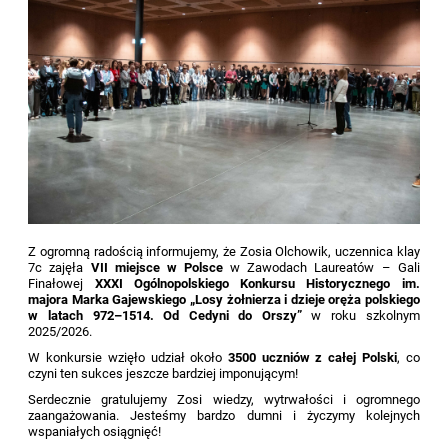
Z ogromną radością informujemy, że Zosia Olchowik, uczennica klay
7c zajęła
VII miejsce w Polsce
w Zawodach Laureatów – Gali
Finałowej
XXXI Ogólnopolskiego Konkursu Historycznego im.
majora Marka Gajewskiego „Losy żołnierza i dzieje oręża polskiego
w latach 972–1514. Od Cedyni do Orszy”
w roku szkolnym
2025/2026.
W konkursie wzięło udział około
3500 uczniów z całej Polski
, co
czyni ten sukces jeszcze bardziej imponującym!
Serdecznie gratulujemy Zosi wiedzy, wytrwałości i ogromnego
zaangażowania. Jesteśmy bardzo dumni i życzymy kolejnych
wspaniałych osiągnięć!