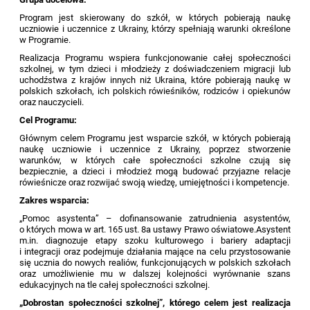
Program jest skierowany do szkół, w których pobierają naukę
uczniowie i uczennice z Ukrainy, którzy spełniają warunki określone
w Programie.
Realizacja Programu wspiera funkcjonowanie całej społeczności
szkolnej, w tym dzieci i młodzieży z doświadczeniem migracji lub
uchodźstwa z krajów innych niż Ukraina, które pobierają naukę w
polskich szkołach, ich polskich rówieśników, rodziców i opiekunów
oraz nauczycieli.
Cel Programu:
Głównym celem Programu jest wsparcie szkół, w których pobierają
naukę uczniowie i uczennice z Ukrainy, poprzez stworzenie
warunków, w których całe społeczności szkolne czują się
bezpiecznie, a dzieci i młodzież mogą budować przyjazne relacje
rówieśnicze oraz rozwijać swoją wiedzę, umiejętności i kompetencje.
Zakres wsparcia:
„Pomoc asystenta” – dofinansowanie zatrudnienia asystentów,
o których mowa w art. 165 ust. 8a ustawy Prawo oświatowe.Asystent
m.in. diagnozuje etapy szoku kulturowego i bariery adaptacji
i integracji oraz podejmuje działania mające na celu przystosowanie
się ucznia do nowych realiów, funkcjonujących w polskich szkołach
oraz umożliwienie mu w dalszej kolejności wyrównanie szans
edukacyjnych na tle całej społeczności szkolnej.
„Dobrostan społeczności szkolnej”, którego celem jest realizacja