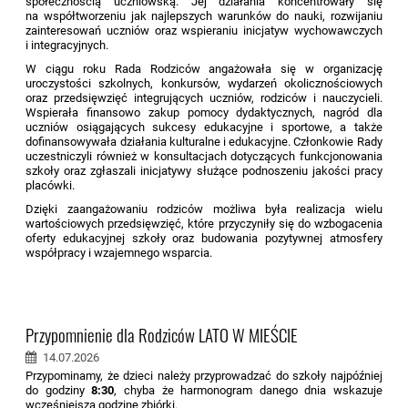
społecznością uczniowską. Jej działania koncentrowały się
na współtworzeniu jak najlepszych warunków do nauki, rozwijaniu
zainteresowań uczniów oraz wspieraniu inicjatyw wychowawczych
i integracyjnych.
W ciągu roku Rada Rodziców angażowała się w organizację
uroczystości szkolnych, konkursów, wydarzeń okolicznościowych
oraz przedsięwzięć integrujących uczniów, rodziców i nauczycieli.
Wspierała finansowo zakup pomocy dydaktycznych, nagród dla
uczniów osiągających sukcesy edukacyjne i sportowe, a także
dofinansowywała działania kulturalne i edukacyjne. Członkowie Rady
uczestniczyli również w konsultacjach dotyczących funkcjonowania
szkoły oraz zgłaszali inicjatywy służące podnoszeniu jakości pracy
placówki.
Dzięki zaangażowaniu rodziców możliwa była realizacja wielu
wartościowych przedsięwzięć, które przyczyniły się do wzbogacenia
oferty edukacyjnej szkoły oraz budowania pozytywnej atmosfery
współpracy i wzajemnego wsparcia.
Przypomnienie dla Rodziców LATO W MIEŚCIE
14.07.2026
Przypominamy, że dzieci należy przyprowadzać do szkoły najpóźniej
do godziny
8:30
, chyba że harmonogram danego dnia wskazuje
wcześniejszą godzinę zbiórki.