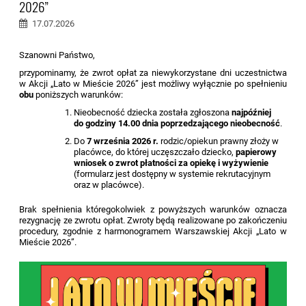
2026”
17.07.2026
Szanowni Państwo,
przypominamy, że zwrot opłat za niewykorzystane dni uczestnictwa
w Akcji „Lato w Mieście 2026” jest możliwy wyłącznie po spełnieniu
obu
poniższych warunków:
Nieobecność dziecka została zgłoszona
najpóźniej
do godziny 14.00 dnia poprzedzającego nieobecność
.
Do
7 września 2026 r.
rodzic/opiekun prawny złoży w
placówce, do której uczęszczało dziecko,
papierowy
wniosek o zwrot płatności za opiekę i wyżywienie
(formularz jest dostępny w systemie rekrutacyjnym
oraz w placówce).
Brak spełnienia któregokolwiek z powyższych warunków oznacza
rezygnację ze zwrotu opłat. Zwroty będą realizowane po zakończeniu
procedury, zgodnie z harmonogramem Warszawskiej Akcji „Lato w
Mieście 2026”.