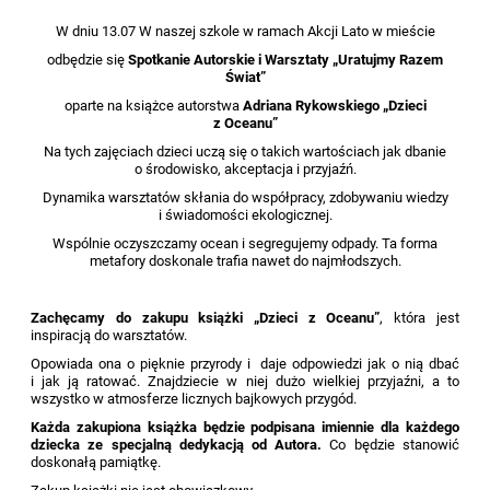
W dniu 13.07 W naszej szkole w ramach Akcji Lato w mieście
odbędzie się
Spotkanie Autorskie i
Warsztaty „Uratujmy Razem
Świat”
oparte na książce autorstwa
Adriana Rykowskiego „Dzieci
z Oceanu”
Na tych zajęciach dzieci uczą się o takich wartościach jak dbanie
o środowisko, akceptacja i przyjaźń.
Dynamika warsztatów skłania do współpracy, zdobywaniu wiedzy
i świadomości ekologicznej.
Wspólnie oczyszczamy ocean i segregujemy odpady. Ta forma
metafory doskonale trafia nawet do najmłodszych.
Zachęcamy do zakupu książki „Dzieci z Oceanu”
, która jest
inspiracją do warsztatów.
Opowiada ona o pięknie przyrody i daje odpowiedzi jak o nią dbać
i jak ją ratować. Znajdziecie w niej dużo wielkiej przyjaźni, a to
wszystko w atmosferze licznych bajkowych przygód.
Każda zakupiona książka będzie podpisana imiennie dla każdego
dziecka ze specjalną dedykacją od Autora.
Co będzie stanowić
doskonałą pamiątkę.