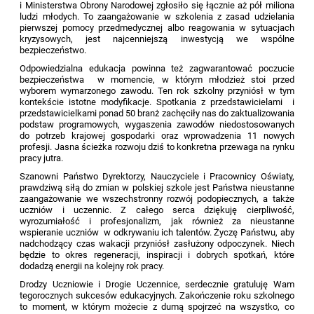
i Ministerstwa Obrony Narodowej zgłosiło się łącznie aż pół miliona
ludzi młodych. To zaangażowanie w szkolenia z zasad udzielania
pierwszej pomocy przedmedycznej albo reagowania w sytuacjach
kryzysowych, jest najcenniejszą inwestycją we wspólne
bezpieczeństwo.
Odpowiedzialna edukacja powinna też zagwarantować poczucie
bezpieczeństwa w momencie, w którym młodzież stoi przed
wyborem wymarzonego zawodu. Ten rok szkolny przyniósł w tym
kontekście istotne modyfikacje. Spotkania z przedstawicielami i
przedstawicielkami ponad 50 branż zachęciły nas do zaktualizowania
podstaw programowych, wygaszenia zawodów niedostosowanych
do potrzeb krajowej gospodarki oraz wprowadzenia 11 nowych
profesji. Jasna ścieżka rozwoju dziś to konkretna przewaga na rynku
pracy jutra.
Szanowni Państwo Dyrektorzy, Nauczyciele i Pracownicy Oświaty,
prawdziwą siłą do zmian w polskiej szkole jest Państwa nieustanne
zaangażowanie we wszechstronny rozwój podopiecznych, a także
uczniów i uczennic. Z całego serca dziękuję cierpliwość,
wyrozumiałość i profesjonalizm, jak również za nieustanne
wspieranie uczniów w odkrywaniu ich talentów. Życzę Państwu, aby
nadchodzący czas wakacji przyniósł zasłużony odpoczynek. Niech
będzie to okres regeneracji, inspiracji i dobrych spotkań, które
dodadzą energii na kolejny rok pracy.
Drodzy Uczniowie i Drogie Uczennice, serdecznie gratuluję Wam
tegorocznych sukcesów edukacyjnych. Zakończenie roku szkolnego
to moment, w którym możecie z dumą spojrzeć na wszystko, co