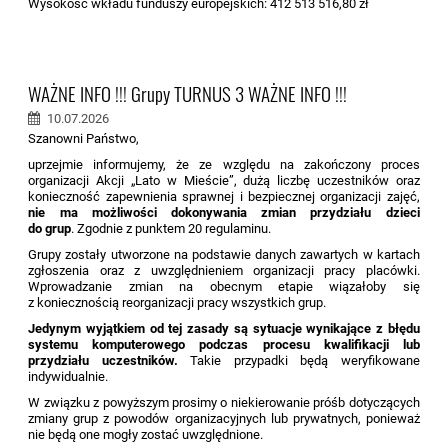
Wysokość wkładu funduszy europejskich: 412 513 516,80 zł
WAŻNE INFO !!! Grupy TURNUS 3 WAŻNE INFO !!!
10.07.2026
Szanowni Państwo,
uprzejmie informujemy, że ze względu na zakończony proces
organizacji Akcji „Lato w Mieście”, dużą liczbę uczestników oraz
konieczność zapewnienia sprawnej i bezpiecznej organizacji zajęć,
nie ma możliwości dokonywania zmian przydziału dzieci
do grup
. Zgodnie z punktem 20 regulaminu.
Grupy zostały utworzone na podstawie danych zawartych w kartach
zgłoszenia oraz z uwzględnieniem organizacji pracy placówki.
Wprowadzanie zmian na obecnym etapie wiązałoby się
z koniecznością reorganizacji pracy wszystkich grup.
Jedynym wyjątkiem od tej zasady są sytuacje wynikające z błędu
systemu komputerowego podczas procesu kwalifikacji lub
przydziału uczestników.
Takie przypadki będą weryfikowane
indywidualnie.
W związku z powyższym prosimy o niekierowanie próśb dotyczących
zmiany grup z powodów organizacyjnych lub prywatnych, ponieważ
nie będą one mogły zostać uwzględnione.