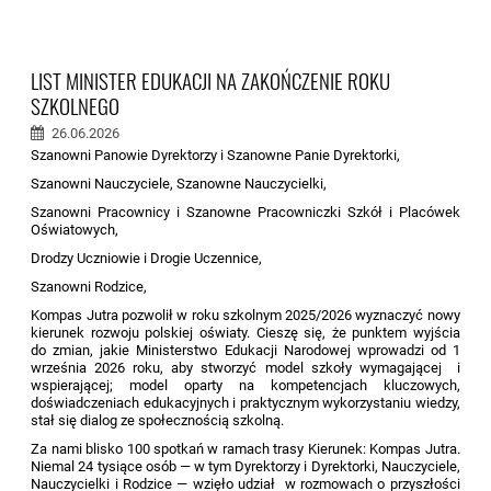
LIST MINISTER EDUKACJI NA ZAKOŃCZENIE ROKU
SZKOLNEGO
26.06.2026
Szanowni Panowie Dyrektorzy i Szanowne Panie Dyrektorki,
Szanowni Nauczyciele, Szanowne Nauczycielki,
Szanowni Pracownicy i Szanowne Pracowniczki Szkół i Placówek
Oświatowych,
Drodzy Uczniowie i Drogie Uczennice,
Szanowni Rodzice,
Kompas Jutra pozwolił w roku szkolnym 2025/2026 wyznaczyć nowy
kierunek rozwoju polskiej oświaty. Cieszę się, że punktem wyjścia
do zmian, jakie Ministerstwo Edukacji Narodowej wprowadzi od 1
września 2026 roku, aby stworzyć model szkoły wymagającej i
wspierającej; model oparty na kompetencjach kluczowych,
doświadczeniach edukacyjnych i praktycznym wykorzystaniu wiedzy,
stał się dialog ze społecznością szkolną.
Za nami blisko 100 spotkań w ramach trasy Kierunek: Kompas Jutra.
Niemal 24 tysiące osób — w tym Dyrektorzy i Dyrektorki, Nauczyciele,
Nauczycielki i Rodzice — wzięło udział w rozmowach o przyszłości