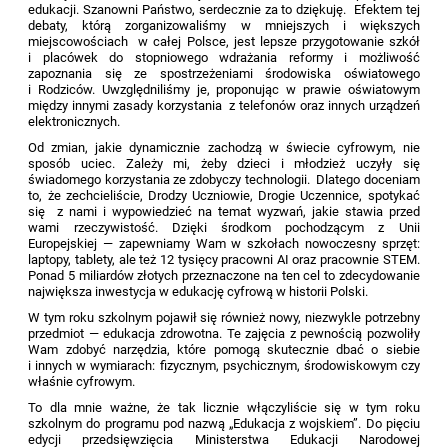
edukacji. Szanowni Państwo, serdecznie za to dziękuję. Efektem tej
debaty, którą zorganizowaliśmy w mniejszych i większych
miejscowościach w całej Polsce, jest lepsze przygotowanie szkół
i placówek do stopniowego wdrażania reformy i możliwość
zapoznania się ze spostrzeżeniami środowiska oświatowego
i Rodziców. Uwzględniliśmy je, proponując w prawie oświatowym
między innymi zasady korzystania z telefonów oraz innych urządzeń
elektronicznych.
Od zmian, jakie dynamicznie zachodzą w świecie cyfrowym, nie
sposób uciec. Zależy mi, żeby dzieci i młodzież uczyły się
świadomego korzystania ze zdobyczy technologii. Dlatego doceniam
to, że zechcieliście, Drodzy Uczniowie, Drogie Uczennice, spotykać
się z nami i wypowiedzieć na temat wyzwań, jakie stawia przed
wami rzeczywistość. Dzięki środkom pochodzącym z Unii
Europejskiej — zapewniamy Wam w szkołach nowoczesny sprzęt:
laptopy, tablety, ale też 12 tysięcy pracowni AI oraz pracownie STEM.
Ponad 5 miliardów złotych przeznaczone na ten cel to zdecydowanie
największa inwestycja w edukację cyfrową w historii Polski.
W tym roku szkolnym pojawił się również nowy, niezwykle potrzebny
przedmiot — edukacja zdrowotna. Te zajęcia z pewnością pozwoliły
Wam zdobyć narzędzia, które pomogą skutecznie dbać o siebie
i innych w wymiarach: fizycznym, psychicznym, środowiskowym czy
właśnie cyfrowym.
To dla mnie ważne, że tak licznie włączyliście się w tym roku
szkolnym do programu pod nazwą „Edukacja z wojskiem”. Do pięciu
edycji przedsięwzięcia Ministerstwa Edukacji Narodowej