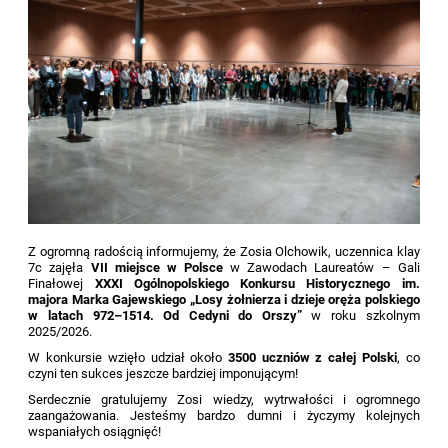
Z ogromną radością informujemy, że Zosia Olchowik, uczennica klay
7c zajęła
VII miejsce w Polsce
w Zawodach Laureatów – Gali
Finałowej
XXXI Ogólnopolskiego Konkursu Historycznego im.
majora Marka Gajewskiego „Losy żołnierza i dzieje oręża polskiego
w latach 972–1514. Od Cedyni do Orszy”
w roku szkolnym
2025/2026.
W konkursie wzięło udział około
3500 uczniów z całej Polski
, co
czyni ten sukces jeszcze bardziej imponującym!
Serdecznie gratulujemy Zosi wiedzy, wytrwałości i ogromnego
zaangażowania. Jesteśmy bardzo dumni i życzymy kolejnych
wspaniałych osiągnięć!