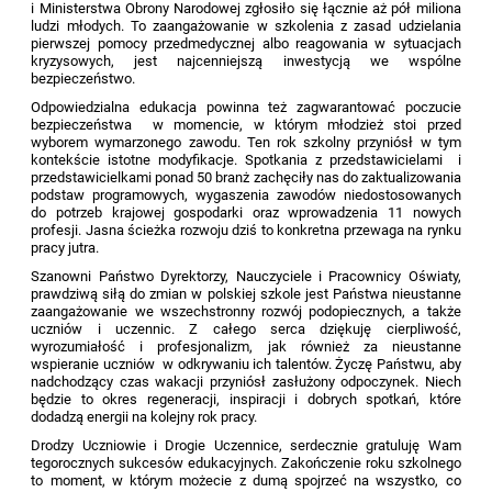
i Ministerstwa Obrony Narodowej zgłosiło się łącznie aż pół miliona
ludzi młodych. To zaangażowanie w szkolenia z zasad udzielania
pierwszej pomocy przedmedycznej albo reagowania w sytuacjach
kryzysowych, jest najcenniejszą inwestycją we wspólne
bezpieczeństwo.
Odpowiedzialna edukacja powinna też zagwarantować poczucie
bezpieczeństwa w momencie, w którym młodzież stoi przed
wyborem wymarzonego zawodu. Ten rok szkolny przyniósł w tym
kontekście istotne modyfikacje. Spotkania z przedstawicielami i
przedstawicielkami ponad 50 branż zachęciły nas do zaktualizowania
podstaw programowych, wygaszenia zawodów niedostosowanych
do potrzeb krajowej gospodarki oraz wprowadzenia 11 nowych
profesji. Jasna ścieżka rozwoju dziś to konkretna przewaga na rynku
pracy jutra.
Szanowni Państwo Dyrektorzy, Nauczyciele i Pracownicy Oświaty,
prawdziwą siłą do zmian w polskiej szkole jest Państwa nieustanne
zaangażowanie we wszechstronny rozwój podopiecznych, a także
uczniów i uczennic. Z całego serca dziękuję cierpliwość,
wyrozumiałość i profesjonalizm, jak również za nieustanne
wspieranie uczniów w odkrywaniu ich talentów. Życzę Państwu, aby
nadchodzący czas wakacji przyniósł zasłużony odpoczynek. Niech
będzie to okres regeneracji, inspiracji i dobrych spotkań, które
dodadzą energii na kolejny rok pracy.
Drodzy Uczniowie i Drogie Uczennice, serdecznie gratuluję Wam
tegorocznych sukcesów edukacyjnych. Zakończenie roku szkolnego
to moment, w którym możecie z dumą spojrzeć na wszystko, co