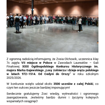
Z ogromną radością informujemy, że Zosia Olchowik, uczennica klay
7c zajęła
VII miejsce w Polsce
w Zawodach Laureatów – Gali
Finałowej
XXXI Ogólnopolskiego Konkursu Historycznego im.
majora Marka Gajewskiego „Losy żołnierza i dzieje oręża polskiego
w latach 972–1514. Od Cedyni do Orszy”
w roku szkolnym
2025/2026.
W konkursie wzięło udział około
3500 uczniów z całej Polski
, co
czyni ten sukces jeszcze bardziej imponującym!
Serdecznie gratulujemy Zosi wiedzy, wytrwałości i ogromnego
zaangażowania. Jesteśmy bardzo dumni i życzymy kolejnych
wspaniałych osiągnięć!