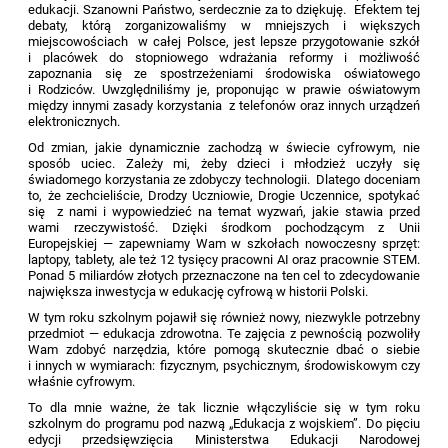
edukacji. Szanowni Państwo, serdecznie za to dziękuję. Efektem tej
debaty, którą zorganizowaliśmy w mniejszych i większych
miejscowościach w całej Polsce, jest lepsze przygotowanie szkół
i placówek do stopniowego wdrażania reformy i możliwość
zapoznania się ze spostrzeżeniami środowiska oświatowego
i Rodziców. Uwzględniliśmy je, proponując w prawie oświatowym
między innymi zasady korzystania z telefonów oraz innych urządzeń
elektronicznych.
Od zmian, jakie dynamicznie zachodzą w świecie cyfrowym, nie
sposób uciec. Zależy mi, żeby dzieci i młodzież uczyły się
świadomego korzystania ze zdobyczy technologii. Dlatego doceniam
to, że zechcieliście, Drodzy Uczniowie, Drogie Uczennice, spotykać
się z nami i wypowiedzieć na temat wyzwań, jakie stawia przed
wami rzeczywistość. Dzięki środkom pochodzącym z Unii
Europejskiej — zapewniamy Wam w szkołach nowoczesny sprzęt:
laptopy, tablety, ale też 12 tysięcy pracowni AI oraz pracownie STEM.
Ponad 5 miliardów złotych przeznaczone na ten cel to zdecydowanie
największa inwestycja w edukację cyfrową w historii Polski.
W tym roku szkolnym pojawił się również nowy, niezwykle potrzebny
przedmiot — edukacja zdrowotna. Te zajęcia z pewnością pozwoliły
Wam zdobyć narzędzia, które pomogą skutecznie dbać o siebie
i innych w wymiarach: fizycznym, psychicznym, środowiskowym czy
właśnie cyfrowym.
To dla mnie ważne, że tak licznie włączyliście się w tym roku
szkolnym do programu pod nazwą „Edukacja z wojskiem”. Do pięciu
edycji przedsięwzięcia Ministerstwa Edukacji Narodowej