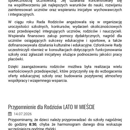
społecznością uczniowską. Jej działania koncentrowały się
na współtworzeniu jak najlepszych warunków do nauki, rozwijaniu
zainteresowań uczniów oraz wspieraniu inicjatyw wychowawczych
i integracyjnych.
W ciągu roku Rada Rodziców angażowała się w organizację
uroczystości szkolnych, konkursów, wydarzeń okolicznościowych
oraz przedsięwzięć integrujących uczniów, rodziców i nauczycieli.
Wspierała finansowo zakup pomocy dydaktycznych, nagród dla
uczniów osiągających sukcesy edukacyjne i sportowe, a także
dofinansowywała działania kulturalne i edukacyjne. Członkowie Rady
uczestniczyli również w konsultacjach dotyczących funkcjonowania
szkoły oraz zgłaszali inicjatywy służące podnoszeniu jakości pracy
placówki.
Dzięki zaangażowaniu rodziców możliwa była realizacja wielu
wartościowych przedsięwzięć, które przyczyniły się do wzbogacenia
oferty edukacyjnej szkoły oraz budowania pozytywnej atmosfery
współpracy i wzajemnego wsparcia.
Przypomnienie dla Rodziców LATO W MIEŚCIE
14.07.2026
Przypominamy, że dzieci należy przyprowadzać do szkoły najpóźniej
do godziny
8:30
, chyba że harmonogram danego dnia wskazuje
wcześniejszą godzinę zbiórki.