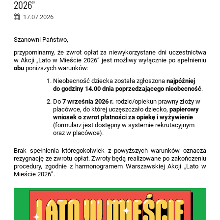
2026”
17.07.2026
Szanowni Państwo,
przypominamy, że zwrot opłat za niewykorzystane dni uczestnictwa
w Akcji „Lato w Mieście 2026” jest możliwy wyłącznie po spełnieniu
obu
poniższych warunków:
Nieobecność dziecka została zgłoszona
najpóźniej
do godziny 14.00 dnia poprzedzającego nieobecność
.
Do
7 września 2026 r.
rodzic/opiekun prawny złoży w
placówce, do której uczęszczało dziecko,
papierowy
wniosek o zwrot płatności za opiekę i wyżywienie
(formularz jest dostępny w systemie rekrutacyjnym
oraz w placówce).
Brak spełnienia któregokolwiek z powyższych warunków oznacza
rezygnację ze zwrotu opłat. Zwroty będą realizowane po zakończeniu
procedury, zgodnie z harmonogramem Warszawskiej Akcji „Lato w
Mieście 2026”.