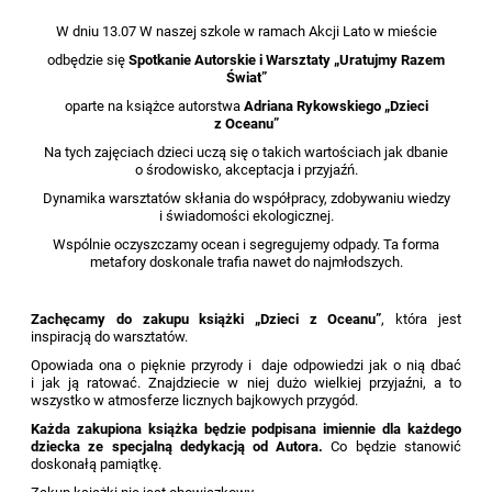
W dniu 13.07 W naszej szkole w ramach Akcji Lato w mieście
odbędzie się
Spotkanie Autorskie i
Warsztaty „Uratujmy Razem
Świat”
oparte na książce autorstwa
Adriana Rykowskiego „Dzieci
z Oceanu”
Na tych zajęciach dzieci uczą się o takich wartościach jak dbanie
o środowisko, akceptacja i przyjaźń.
Dynamika warsztatów skłania do współpracy, zdobywaniu wiedzy
i świadomości ekologicznej.
Wspólnie oczyszczamy ocean i segregujemy odpady. Ta forma
metafory doskonale trafia nawet do najmłodszych.
Zachęcamy do zakupu książki „Dzieci z Oceanu”
, która jest
inspiracją do warsztatów.
Opowiada ona o pięknie przyrody i daje odpowiedzi jak o nią dbać
i jak ją ratować. Znajdziecie w niej dużo wielkiej przyjaźni, a to
wszystko w atmosferze licznych bajkowych przygód.
Każda zakupiona książka będzie podpisana imiennie dla każdego
dziecka ze specjalną dedykacją od Autora.
Co będzie stanowić
doskonałą pamiątkę.