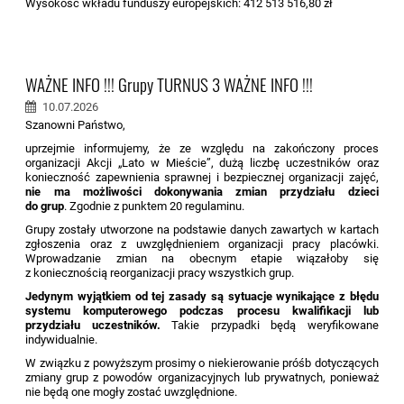
Wysokość wkładu funduszy europejskich: 412 513 516,80 zł
WAŻNE INFO !!! Grupy TURNUS 3 WAŻNE INFO !!!
10.07.2026
Szanowni Państwo,
uprzejmie informujemy, że ze względu na zakończony proces
organizacji Akcji „Lato w Mieście”, dużą liczbę uczestników oraz
konieczność zapewnienia sprawnej i bezpiecznej organizacji zajęć,
nie ma możliwości dokonywania zmian przydziału dzieci
do grup
. Zgodnie z punktem 20 regulaminu.
Grupy zostały utworzone na podstawie danych zawartych w kartach
zgłoszenia oraz z uwzględnieniem organizacji pracy placówki.
Wprowadzanie zmian na obecnym etapie wiązałoby się
z koniecznością reorganizacji pracy wszystkich grup.
Jedynym wyjątkiem od tej zasady są sytuacje wynikające z błędu
systemu komputerowego podczas procesu kwalifikacji lub
przydziału uczestników.
Takie przypadki będą weryfikowane
indywidualnie.
W związku z powyższym prosimy o niekierowanie próśb dotyczących
zmiany grup z powodów organizacyjnych lub prywatnych, ponieważ
nie będą one mogły zostać uwzględnione.