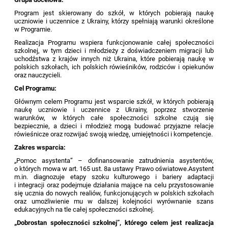
Program jest skierowany do szkół, w których pobierają naukę
uczniowie i uczennice z Ukrainy, którzy spełniają warunki określone
w Programie.
Realizacja Programu wspiera funkcjonowanie całej społeczności
szkolnej, w tym dzieci i młodzieży z doświadczeniem migracji lub
uchodźstwa z krajów innych niż Ukraina, które pobierają naukę w
polskich szkołach, ich polskich rówieśników, rodziców i opiekunów
oraz nauczycieli.
Cel Programu:
Głównym celem Programu jest wsparcie szkół, w których pobierają
naukę uczniowie i uczennice z Ukrainy, poprzez stworzenie
warunków, w których całe społeczności szkolne czują się
bezpiecznie, a dzieci i młodzież mogą budować przyjazne relacje
rówieśnicze oraz rozwijać swoją wiedzę, umiejętności i kompetencje.
Zakres wsparcia:
„Pomoc asystenta” – dofinansowanie zatrudnienia asystentów,
o których mowa w art. 165 ust. 8a ustawy Prawo oświatowe.Asystent
m.in. diagnozuje etapy szoku kulturowego i bariery adaptacji
i integracji oraz podejmuje działania mające na celu przystosowanie
się ucznia do nowych realiów, funkcjonujących w polskich szkołach
oraz umożliwienie mu w dalszej kolejności wyrównanie szans
edukacyjnych na tle całej społeczności szkolnej.
„Dobrostan społeczności szkolnej”, którego celem jest realizacja