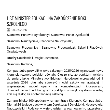
LIST MINISTER EDUKACJI NA ZAKOŃCZENIE ROKU
SZKOLNEGO
26.06.2026
Szanowni Panowie Dyrektorzy i Szanowne Panie Dyrektorki,
Szanowni Nauczyciele, Szanowne Nauczycielki,
Szanowni Pracownicy i Szanowne Pracowniczki Szkół i Placówek
Oświatowych,
Drodzy Uczniowie i Drogie Uczennice,
Szanowni Rodzice,
Kompas Jutra pozwolił w roku szkolnym 2025/2026 wyznaczyć nowy
kierunek rozwoju polskiej oświaty. Cieszę się, że punktem wyjścia
do zmian, jakie Ministerstwo Edukacji Narodowej wprowadzi od 1
września 2026 roku, aby stworzyć model szkoły wymagającej i
wspierającej; model oparty na kompetencjach kluczowych,
doświadczeniach edukacyjnych i praktycznym wykorzystaniu wiedzy,
stał się dialog ze społecznością szkolną.
Za nami blisko 100 spotkań w ramach trasy Kierunek: Kompas Jutra.
Niemal 24 tysiące osób — w tym Dyrektorzy i Dyrektorki, Nauczyciele,
Nauczycielki i Rodzice — wzięło udział w rozmowach o przyszłości