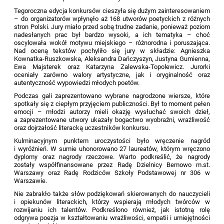
Tegoroczna edycja konkursów cieszyła się dużym zainteresowaniem
– do organizatorów wpłynęło aż 168 utworów poetyckich z różnych
stron Polski. Jury miało przed sobą trudne zadanie, ponieważ poziom
nadesłanych prac był bardzo wysoki, a ich tematyka – choć
oscylowała wokół motywu miejskiego – różnorodna i poruszająca.
Nad oceną tekstów pochyliło się jury w składzie: Agnieszka
Kownatka-Ruszkowska, Aleksandra Dańczyszyn, Justyna Gumienna,
Ewa Majsterek oraz Katarzyna Zalewska-Topolewicz. Jurorki
oceniały zarówno walory artystyczne, jak i oryginalność oraz
autentyczność wypowiedzi młodych poetów.
Podczas gali zaprezentowano wybrane nagrodzone wiersze, które
spotkały się z ciepłym przyjęciem publiczności. Był to moment pełen
emocji – młodzi autorzy mieli okazję wysłuchać swoich dzieł,
a zaprezentowane utwory ukazały bogactwo wyobraźni, wrażliwość
oraz dojrzałość literacką uczestników konkursu.
Kulminacyjnym punktem uroczystości było wręczenie nagród
i wyróżnień. W sumie uhonorowano 27 laureatów, którym wręczono
dyplomy oraz nagrody rzeczowe. Warto podkreślić, że nagrody
zostały współfinansowane przez Radę Dzielnicy Bemowo m.st.
Warszawy oraz Radę Rodziców Szkoły Podstawowej nr 306 w
Warszawie.
Nie zabrakło także słów podziękowań skierowanych do nauczycieli
i opiekunów literackich, którzy wspierają młodych twórców w
rozwijaniu ich talentów. Podkreślono również, jak istotną rolę
odgrywa poezja w kształtowaniu wrażliwości, empatii i umiejętności