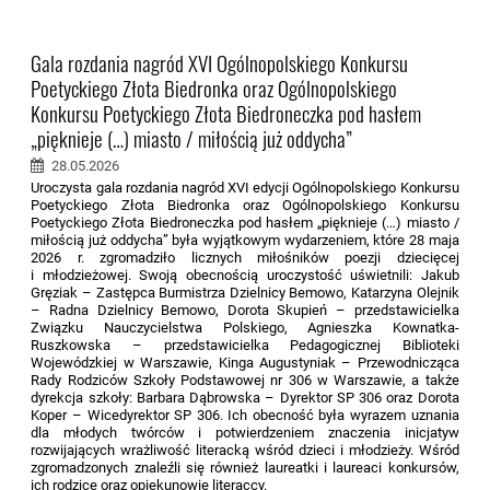
Gala rozdania nagród XVI Ogólnopolskiego Konkursu
Poetyckiego Złota Biedronka oraz Ogólnopolskiego
Konkursu Poetyckiego Złota Biedroneczka pod hasłem
„pięknieje (…) miasto / miłością już oddycha”
28.05.2026
Uroczysta gala rozdania nagród XVI edycji Ogólnopolskiego Konkursu
Poetyckiego Złota Biedronka oraz Ogólnopolskiego Konkursu
Poetyckiego Złota Biedroneczka pod hasłem „pięknieje (…) miasto /
miłością już oddycha” była wyjątkowym wydarzeniem, które 28 maja
2026 r. zgromadziło licznych miłośników poezji dziecięcej
i młodzieżowej. Swoją obecnością uroczystość uświetnili: Jakub
Gręziak – Zastępca Burmistrza Dzielnicy Bemowo, Katarzyna Olejnik
– Radna Dzielnicy Bemowo, Dorota Skupień – przedstawicielka
Związku Nauczycielstwa Polskiego, Agnieszka Kownatka-
Ruszkowska – przedstawicielka Pedagogicznej Biblioteki
Wojewódzkiej w Warszawie, Kinga Augustyniak – Przewodnicząca
Rady Rodziców Szkoły Podstawowej nr 306 w Warszawie, a także
dyrekcja szkoły: Barbara Dąbrowska – Dyrektor SP 306 oraz Dorota
Koper – Wicedyrektor SP 306. Ich obecność była wyrazem uznania
dla młodych twórców i potwierdzeniem znaczenia inicjatyw
rozwijających wrażliwość literacką wśród dzieci i młodzieży. Wśród
zgromadzonych znaleźli się również laureatki i laureaci konkursów,
ich rodzice oraz opiekunowie literaccy.