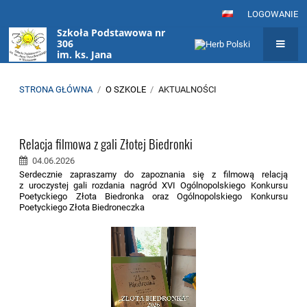
LOGOWANIE
Szkoła Podstawowa nr
306
im. ks. Jana
Twardowskiego
w Warszawie
STRONA GŁÓWNA
/
O SZKOLE
/
AKTUALNOŚCI
Aktualności
Relacja filmowa z gali Złotej Biedronki
04.06.2026
Serdecznie zapraszamy do zapoznania się z filmową relacją
z uroczystej gali rozdania nagród XVI Ogólnopolskiego Konkursu
Poetyckiego Złota Biedronka oraz Ogólnopolskiego Konkursu
Poetyckiego Złota Biedroneczka