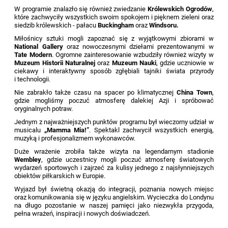
W programie znalazło się również zwiedzanie
Królewskich Ogrodów
,
które zachwyciły wszystkich swoim spokojem i pięknem zieleni oraz
siedzib królewskich - pałacu
Buckingham
oraz
Windsoru.
Miłośnicy sztuki mogli zapoznać się z wyjątkowymi zbiorami w
National Gallery
oraz nowoczesnymi dziełami prezentowanymi w
Tate Modern
. Ogromne zainteresowanie wzbudziły również wizyty w
Muzeum Historii Naturalnej
oraz
Muzeum Nauki
, gdzie uczniowie w
ciekawy i interaktywny sposób zgłębiali tajniki świata przyrody
i technologii.
Nie zabrakło także czasu na spacer po klimatycznej
China Town
,
gdzie mogliśmy poczuć atmosferę dalekiej Azji i spróbować
oryginalnych potraw.
Jednym z najważniejszych punktów programu był wieczorny udział w
musicalu
„Mamma Mia!”
. Spektakl zachwycił wszystkich energią,
muzyką i profesjonalizmem wykonawców.
Duże wrażenie zrobiła także wizyta na legendarnym stadionie
Wembley
, gdzie uczestnicy mogli poczuć atmosferę światowych
wydarzeń sportowych i zajrzeć za kulisy jednego z najsłynniejszych
obiektów piłkarskich w Europie.
Wyjazd był świetną okazją do integracji, poznania nowych miejsc
oraz komunikowania się w języku angielskim. Wycieczka do Londynu
na długo pozostanie w naszej pamięci jako niezwykła przygoda,
pełna wrażeń, inspiracji i nowych doświadczeń.