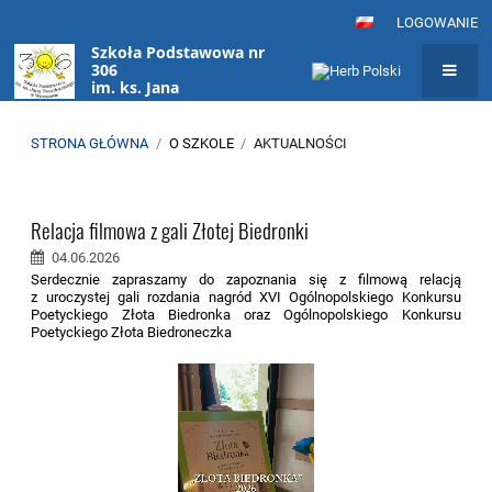
LOGOWANIE
Szkoła Podstawowa nr
306
im. ks. Jana
Twardowskiego
w Warszawie
STRONA GŁÓWNA
/
O SZKOLE
/
AKTUALNOŚCI
Aktualności
Relacja filmowa z gali Złotej Biedronki
04.06.2026
Serdecznie zapraszamy do zapoznania się z filmową relacją
z uroczystej gali rozdania nagród XVI Ogólnopolskiego Konkursu
Poetyckiego Złota Biedronka oraz Ogólnopolskiego Konkursu
Poetyckiego Złota Biedroneczka