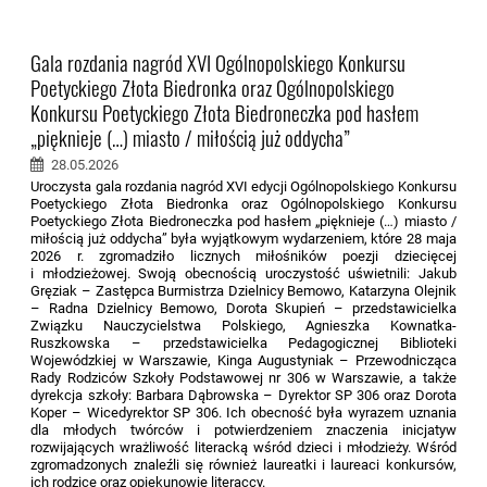
Gala rozdania nagród XVI Ogólnopolskiego Konkursu
Poetyckiego Złota Biedronka oraz Ogólnopolskiego
Konkursu Poetyckiego Złota Biedroneczka pod hasłem
„pięknieje (…) miasto / miłością już oddycha”
28.05.2026
Uroczysta gala rozdania nagród XVI edycji Ogólnopolskiego Konkursu
Poetyckiego Złota Biedronka oraz Ogólnopolskiego Konkursu
Poetyckiego Złota Biedroneczka pod hasłem „pięknieje (…) miasto /
miłością już oddycha” była wyjątkowym wydarzeniem, które 28 maja
2026 r. zgromadziło licznych miłośników poezji dziecięcej
i młodzieżowej. Swoją obecnością uroczystość uświetnili: Jakub
Gręziak – Zastępca Burmistrza Dzielnicy Bemowo, Katarzyna Olejnik
– Radna Dzielnicy Bemowo, Dorota Skupień – przedstawicielka
Związku Nauczycielstwa Polskiego, Agnieszka Kownatka-
Ruszkowska – przedstawicielka Pedagogicznej Biblioteki
Wojewódzkiej w Warszawie, Kinga Augustyniak – Przewodnicząca
Rady Rodziców Szkoły Podstawowej nr 306 w Warszawie, a także
dyrekcja szkoły: Barbara Dąbrowska – Dyrektor SP 306 oraz Dorota
Koper – Wicedyrektor SP 306. Ich obecność była wyrazem uznania
dla młodych twórców i potwierdzeniem znaczenia inicjatyw
rozwijających wrażliwość literacką wśród dzieci i młodzieży. Wśród
zgromadzonych znaleźli się również laureatki i laureaci konkursów,
ich rodzice oraz opiekunowie literaccy.