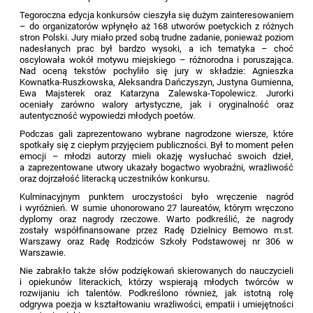
Tegoroczna edycja konkursów cieszyła się dużym zainteresowaniem
– do organizatorów wpłynęło aż 168 utworów poetyckich z różnych
stron Polski. Jury miało przed sobą trudne zadanie, ponieważ poziom
nadesłanych prac był bardzo wysoki, a ich tematyka – choć
oscylowała wokół motywu miejskiego – różnorodna i poruszająca.
Nad oceną tekstów pochyliło się jury w składzie: Agnieszka
Kownatka-Ruszkowska, Aleksandra Dańczyszyn, Justyna Gumienna,
Ewa Majsterek oraz Katarzyna Zalewska-Topolewicz. Jurorki
oceniały zarówno walory artystyczne, jak i oryginalność oraz
autentyczność wypowiedzi młodych poetów.
Podczas gali zaprezentowano wybrane nagrodzone wiersze, które
spotkały się z ciepłym przyjęciem publiczności. Był to moment pełen
emocji – młodzi autorzy mieli okazję wysłuchać swoich dzieł,
a zaprezentowane utwory ukazały bogactwo wyobraźni, wrażliwość
oraz dojrzałość literacką uczestników konkursu.
Kulminacyjnym punktem uroczystości było wręczenie nagród
i wyróżnień. W sumie uhonorowano 27 laureatów, którym wręczono
dyplomy oraz nagrody rzeczowe. Warto podkreślić, że nagrody
zostały współfinansowane przez Radę Dzielnicy Bemowo m.st.
Warszawy oraz Radę Rodziców Szkoły Podstawowej nr 306 w
Warszawie.
Nie zabrakło także słów podziękowań skierowanych do nauczycieli
i opiekunów literackich, którzy wspierają młodych twórców w
rozwijaniu ich talentów. Podkreślono również, jak istotną rolę
odgrywa poezja w kształtowaniu wrażliwości, empatii i umiejętności