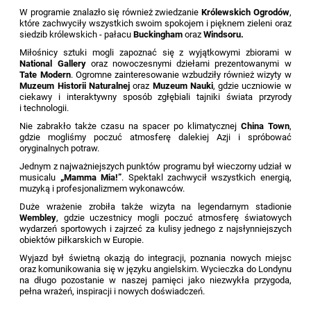
W programie znalazło się również zwiedzanie
Królewskich Ogrodów
,
które zachwyciły wszystkich swoim spokojem i pięknem zieleni oraz
siedzib królewskich - pałacu
Buckingham
oraz
Windsoru.
Miłośnicy sztuki mogli zapoznać się z wyjątkowymi zbiorami w
National Gallery
oraz nowoczesnymi dziełami prezentowanymi w
Tate Modern
. Ogromne zainteresowanie wzbudziły również wizyty w
Muzeum Historii Naturalnej
oraz
Muzeum Nauki
, gdzie uczniowie w
ciekawy i interaktywny sposób zgłębiali tajniki świata przyrody
i technologii.
Nie zabrakło także czasu na spacer po klimatycznej
China Town
,
gdzie mogliśmy poczuć atmosferę dalekiej Azji i spróbować
oryginalnych potraw.
Jednym z najważniejszych punktów programu był wieczorny udział w
musicalu
„Mamma Mia!”
. Spektakl zachwycił wszystkich energią,
muzyką i profesjonalizmem wykonawców.
Duże wrażenie zrobiła także wizyta na legendarnym stadionie
Wembley
, gdzie uczestnicy mogli poczuć atmosferę światowych
wydarzeń sportowych i zajrzeć za kulisy jednego z najsłynniejszych
obiektów piłkarskich w Europie.
Wyjazd był świetną okazją do integracji, poznania nowych miejsc
oraz komunikowania się w języku angielskim. Wycieczka do Londynu
na długo pozostanie w naszej pamięci jako niezwykła przygoda,
pełna wrażeń, inspiracji i nowych doświadczeń.