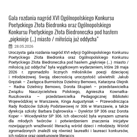
Gala rozdania nagród XVI Ogólnopolskiego Konkursu
Poetyckiego Złota Biedronka oraz Ogólnopolskiego
Konkursu Poetyckiego Złota Biedroneczka pod hasłem
„pięknieje (…) miasto / miłością już oddycha”
28.05.2026
Uroczysta gala rozdania nagród XVI edycji Ogólnopolskiego Konkursu
Poetyckiego Złota Biedronka oraz Ogólnopolskiego Konkursu
Poetyckiego Złota Biedroneczka pod hasłem „pięknieje (…) miasto /
miłością już oddycha” była wyjątkowym wydarzeniem, które 28 maja
2026 r. zgromadziło licznych miłośników poezji dziecięcej
i młodzieżowej. Swoją obecnością uroczystość uświetnili: Jakub
Gręziak – Zastępca Burmistrza Dzielnicy Bemowo, Katarzyna Olejnik
– Radna Dzielnicy Bemowo, Dorota Skupień – przedstawicielka
Związku Nauczycielstwa Polskiego, Agnieszka Kownatka-
Ruszkowska – przedstawicielka Pedagogicznej Biblioteki
Wojewódzkiej w Warszawie, Kinga Augustyniak – Przewodnicząca
Rady Rodziców Szkoły Podstawowej nr 306 w Warszawie, a także
dyrekcja szkoły: Barbara Dąbrowska – Dyrektor SP 306 oraz Dorota
Koper – Wicedyrektor SP 306. Ich obecność była wyrazem uznania
dla młodych twórców i potwierdzeniem znaczenia inicjatyw
rozwijających wrażliwość literacką wśród dzieci i młodzieży. Wśród
zgromadzonych znaleźli się również laureatki i laureaci konkursów,
ich rodzice oraz opiekunowie literaccy.