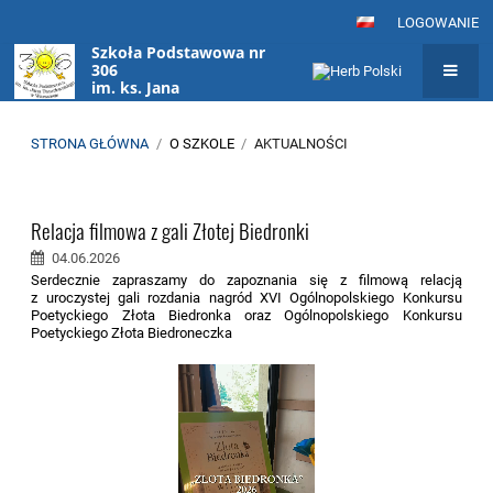
LOGOWANIE
Szkoła Podstawowa nr
306
im. ks. Jana
Twardowskiego
w Warszawie
STRONA GŁÓWNA
/
O SZKOLE
/
AKTUALNOŚCI
Aktualności
Relacja filmowa z gali Złotej Biedronki
04.06.2026
Serdecznie zapraszamy do zapoznania się z filmową relacją
z uroczystej gali rozdania nagród XVI Ogólnopolskiego Konkursu
Poetyckiego Złota Biedronka oraz Ogólnopolskiego Konkursu
Poetyckiego Złota Biedroneczka