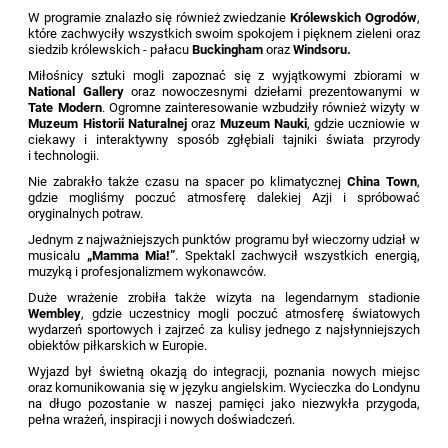
W programie znalazło się również zwiedzanie
Królewskich Ogrodów
,
które zachwyciły wszystkich swoim spokojem i pięknem zieleni oraz
siedzib królewskich - pałacu
Buckingham
oraz
Windsoru.
Miłośnicy sztuki mogli zapoznać się z wyjątkowymi zbiorami w
National Gallery
oraz nowoczesnymi dziełami prezentowanymi w
Tate Modern
. Ogromne zainteresowanie wzbudziły również wizyty w
Muzeum Historii Naturalnej
oraz
Muzeum Nauki
, gdzie uczniowie w
ciekawy i interaktywny sposób zgłębiali tajniki świata przyrody
i technologii.
Nie zabrakło także czasu na spacer po klimatycznej
China Town
,
gdzie mogliśmy poczuć atmosferę dalekiej Azji i spróbować
oryginalnych potraw.
Jednym z najważniejszych punktów programu był wieczorny udział w
musicalu
„Mamma Mia!”
. Spektakl zachwycił wszystkich energią,
muzyką i profesjonalizmem wykonawców.
Duże wrażenie zrobiła także wizyta na legendarnym stadionie
Wembley
, gdzie uczestnicy mogli poczuć atmosferę światowych
wydarzeń sportowych i zajrzeć za kulisy jednego z najsłynniejszych
obiektów piłkarskich w Europie.
Wyjazd był świetną okazją do integracji, poznania nowych miejsc
oraz komunikowania się w języku angielskim. Wycieczka do Londynu
na długo pozostanie w naszej pamięci jako niezwykła przygoda,
pełna wrażeń, inspiracji i nowych doświadczeń.