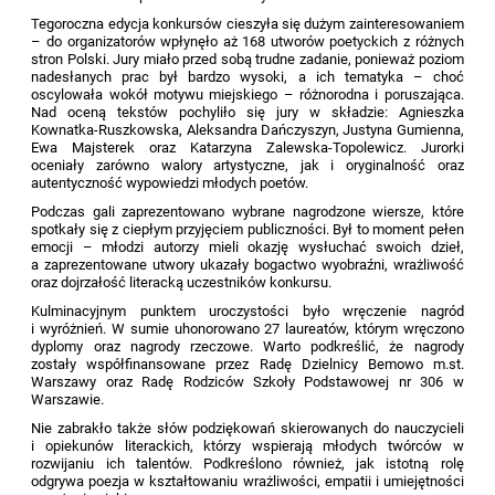
Tegoroczna edycja konkursów cieszyła się dużym zainteresowaniem
– do organizatorów wpłynęło aż 168 utworów poetyckich z różnych
stron Polski. Jury miało przed sobą trudne zadanie, ponieważ poziom
nadesłanych prac był bardzo wysoki, a ich tematyka – choć
oscylowała wokół motywu miejskiego – różnorodna i poruszająca.
Nad oceną tekstów pochyliło się jury w składzie: Agnieszka
Kownatka-Ruszkowska, Aleksandra Dańczyszyn, Justyna Gumienna,
Ewa Majsterek oraz Katarzyna Zalewska-Topolewicz. Jurorki
oceniały zarówno walory artystyczne, jak i oryginalność oraz
autentyczność wypowiedzi młodych poetów.
Podczas gali zaprezentowano wybrane nagrodzone wiersze, które
spotkały się z ciepłym przyjęciem publiczności. Był to moment pełen
emocji – młodzi autorzy mieli okazję wysłuchać swoich dzieł,
a zaprezentowane utwory ukazały bogactwo wyobraźni, wrażliwość
oraz dojrzałość literacką uczestników konkursu.
Kulminacyjnym punktem uroczystości było wręczenie nagród
i wyróżnień. W sumie uhonorowano 27 laureatów, którym wręczono
dyplomy oraz nagrody rzeczowe. Warto podkreślić, że nagrody
zostały współfinansowane przez Radę Dzielnicy Bemowo m.st.
Warszawy oraz Radę Rodziców Szkoły Podstawowej nr 306 w
Warszawie.
Nie zabrakło także słów podziękowań skierowanych do nauczycieli
i opiekunów literackich, którzy wspierają młodych twórców w
rozwijaniu ich talentów. Podkreślono również, jak istotną rolę
odgrywa poezja w kształtowaniu wrażliwości, empatii i umiejętności