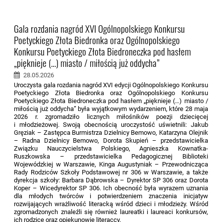
Gala rozdania nagród XVI Ogólnopolskiego Konkursu
Poetyckiego Złota Biedronka oraz Ogólnopolskiego
Konkursu Poetyckiego Złota Biedroneczka pod hasłem
„pięknieje (…) miasto / miłością już oddycha”
28.05.2026
Uroczysta gala rozdania nagród XVI edycji Ogólnopolskiego Konkursu
Poetyckiego Złota Biedronka oraz Ogólnopolskiego Konkursu
Poetyckiego Złota Biedroneczka pod hasłem „pięknieje (…) miasto /
miłością już oddycha” była wyjątkowym wydarzeniem, które 28 maja
2026 r. zgromadziło licznych miłośników poezji dziecięcej
i młodzieżowej. Swoją obecnością uroczystość uświetnili: Jakub
Gręziak – Zastępca Burmistrza Dzielnicy Bemowo, Katarzyna Olejnik
– Radna Dzielnicy Bemowo, Dorota Skupień – przedstawicielka
Związku Nauczycielstwa Polskiego, Agnieszka Kownatka-
Ruszkowska – przedstawicielka Pedagogicznej Biblioteki
Wojewódzkiej w Warszawie, Kinga Augustyniak – Przewodnicząca
Rady Rodziców Szkoły Podstawowej nr 306 w Warszawie, a także
dyrekcja szkoły: Barbara Dąbrowska – Dyrektor SP 306 oraz Dorota
Koper – Wicedyrektor SP 306. Ich obecność była wyrazem uznania
dla młodych twórców i potwierdzeniem znaczenia inicjatyw
rozwijających wrażliwość literacką wśród dzieci i młodzieży. Wśród
zgromadzonych znaleźli się również laureatki i laureaci konkursów,
ich rodzice oraz opiekunowie literaccy.