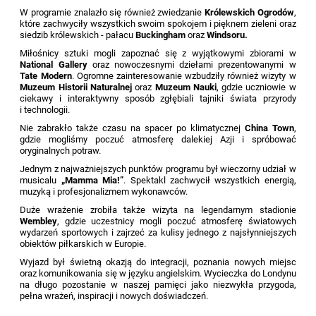
W programie znalazło się również zwiedzanie
Królewskich Ogrodów
,
które zachwyciły wszystkich swoim spokojem i pięknem zieleni oraz
siedzib królewskich - pałacu
Buckingham
oraz
Windsoru.
Miłośnicy sztuki mogli zapoznać się z wyjątkowymi zbiorami w
National Gallery
oraz nowoczesnymi dziełami prezentowanymi w
Tate Modern
. Ogromne zainteresowanie wzbudziły również wizyty w
Muzeum Historii Naturalnej
oraz
Muzeum Nauki
, gdzie uczniowie w
ciekawy i interaktywny sposób zgłębiali tajniki świata przyrody
i technologii.
Nie zabrakło także czasu na spacer po klimatycznej
China Town
,
gdzie mogliśmy poczuć atmosferę dalekiej Azji i spróbować
oryginalnych potraw.
Jednym z najważniejszych punktów programu był wieczorny udział w
musicalu
„Mamma Mia!”
. Spektakl zachwycił wszystkich energią,
muzyką i profesjonalizmem wykonawców.
Duże wrażenie zrobiła także wizyta na legendarnym stadionie
Wembley
, gdzie uczestnicy mogli poczuć atmosferę światowych
wydarzeń sportowych i zajrzeć za kulisy jednego z najsłynniejszych
obiektów piłkarskich w Europie.
Wyjazd był świetną okazją do integracji, poznania nowych miejsc
oraz komunikowania się w języku angielskim. Wycieczka do Londynu
na długo pozostanie w naszej pamięci jako niezwykła przygoda,
pełna wrażeń, inspiracji i nowych doświadczeń.