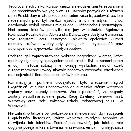
Tegoroczna edycja konkursów cieszyła się dużym zainteresowaniem
– do organizatorów wpłynęło aż 168 utworów poetyckich z różnych
stron Polski. Jury miało przed sobą trudne zadanie, ponieważ poziom
nadesłanych prac był bardzo wysoki, a ich tematyka – choć
oscylowała wokół motywu miejskiego – różnorodna i poruszająca.
Nad oceną tekstów pochyliło się jury w składzie: Agnieszka
Kownatka-Ruszkowska, Aleksandra Dańczyszyn, Justyna Gumienna,
Ewa Majsterek oraz Katarzyna Zalewska-Topolewicz. Jurorki
oceniały zarówno walory artystyczne, jak i oryginalność oraz
autentyczność wypowiedzi młodych poetów.
Podczas gali zaprezentowano wybrane nagrodzone wiersze, które
spotkały się z ciepłym przyjęciem publiczności. Był to moment pełen
emocji – młodzi autorzy mieli okazję wysłuchać swoich dzieł,
a zaprezentowane utwory ukazały bogactwo wyobraźni, wrażliwość
oraz dojrzałość literacką uczestników konkursu.
Kulminacyjnym punktem uroczystości było wręczenie nagród
i wyróżnień. W sumie uhonorowano 27 laureatów, którym wręczono
dyplomy oraz nagrody rzeczowe. Warto podkreślić, że nagrody
zostały współfinansowane przez Radę Dzielnicy Bemowo m.st.
Warszawy oraz Radę Rodziców Szkoły Podstawowej nr 306 w
Warszawie.
Nie zabrakło także słów podziękowań skierowanych do nauczycieli
i opiekunów literackich, którzy wspierają młodych twórców w
rozwijaniu ich talentów. Podkreślono również, jak istotną rolę
odgrywa poezja w kształtowaniu wrażliwości, empatii i umiejętności