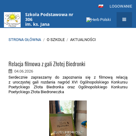
LOGOWANIE
Szkoła Podstawowa nr
306
im. ks. Jana
Twardowskiego
w Warszawie
STRONA GŁÓWNA
/
O SZKOLE
/
AKTUALNOŚCI
Aktualności
Relacja filmowa z gali Złotej Biedronki
04.06.2026
Serdecznie zapraszamy do zapoznania się z filmową relacją
z uroczystej gali rozdania nagród XVI Ogólnopolskiego Konkursu
Poetyckiego Złota Biedronka oraz Ogólnopolskiego Konkursu
Poetyckiego Złota Biedroneczka