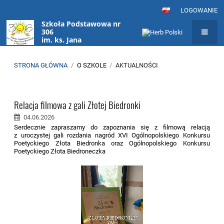
LOGOWANIE
Szkoła Podstawowa nr
306
im. ks. Jana
Twardowskiego
w Warszawie
STRONA GŁÓWNA
/
O SZKOLE
/
AKTUALNOŚCI
Aktualności
Relacja filmowa z gali Złotej Biedronki
04.06.2026
Serdecznie zapraszamy do zapoznania się z filmową relacją
z uroczystej gali rozdania nagród XVI Ogólnopolskiego Konkursu
Poetyckiego Złota Biedronka oraz Ogólnopolskiego Konkursu
Poetyckiego Złota Biedroneczka