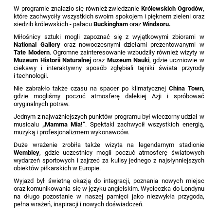
W programie znalazło się również zwiedzanie
Królewskich Ogrodów
,
które zachwyciły wszystkich swoim spokojem i pięknem zieleni oraz
siedzib królewskich - pałacu
Buckingham
oraz
Windsoru.
Miłośnicy sztuki mogli zapoznać się z wyjątkowymi zbiorami w
National Gallery
oraz nowoczesnymi dziełami prezentowanymi w
Tate Modern
. Ogromne zainteresowanie wzbudziły również wizyty w
Muzeum Historii Naturalnej
oraz
Muzeum Nauki
, gdzie uczniowie w
ciekawy i interaktywny sposób zgłębiali tajniki świata przyrody
i technologii.
Nie zabrakło także czasu na spacer po klimatycznej
China Town
,
gdzie mogliśmy poczuć atmosferę dalekiej Azji i spróbować
oryginalnych potraw.
Jednym z najważniejszych punktów programu był wieczorny udział w
musicalu
„Mamma Mia!”
. Spektakl zachwycił wszystkich energią,
muzyką i profesjonalizmem wykonawców.
Duże wrażenie zrobiła także wizyta na legendarnym stadionie
Wembley
, gdzie uczestnicy mogli poczuć atmosferę światowych
wydarzeń sportowych i zajrzeć za kulisy jednego z najsłynniejszych
obiektów piłkarskich w Europie.
Wyjazd był świetną okazją do integracji, poznania nowych miejsc
oraz komunikowania się w języku angielskim. Wycieczka do Londynu
na długo pozostanie w naszej pamięci jako niezwykła przygoda,
pełna wrażeń, inspiracji i nowych doświadczeń.