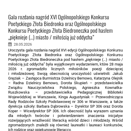
Gala rozdania nagród XVI Ogólnopolskiego Konkursu
Poetyckiego Złota Biedronka oraz Ogólnopolskiego
Konkursu Poetyckiego Złota Biedroneczka pod hasłem
„pięknieje (…) miasto / miłością już oddycha”
28.05.2026
Uroczysta gala rozdania nagród XVI edycji Ogólnopolskiego Konkursu
Poetyckiego Złota Biedronka oraz Ogólnopolskiego Konkursu
Poetyckiego Złota Biedroneczka pod hasłem „pięknieje (…) miasto /
miłością już oddycha” była wyjątkowym wydarzeniem, które 28 maja
2026 r. zgromadziło licznych miłośników poezji dziecięcej
i młodzieżowej. Swoją obecnością uroczystość uświetnili: Jakub
Gręziak – Zastępca Burmistrza Dzielnicy Bemowo, Katarzyna Olejnik
– Radna Dzielnicy Bemowo, Dorota Skupień – przedstawicielka
Związku Nauczycielstwa Polskiego, Agnieszka Kownatka-
Ruszkowska – przedstawicielka Pedagogicznej Biblioteki
Wojewódzkiej w Warszawie, Kinga Augustyniak – Przewodnicząca
Rady Rodziców Szkoły Podstawowej nr 306 w Warszawie, a także
dyrekcja szkoły: Barbara Dąbrowska – Dyrektor SP 306 oraz Dorota
Koper – Wicedyrektor SP 306. Ich obecność była wyrazem uznania
dla młodych twórców i potwierdzeniem znaczenia inicjatyw
rozwijających wrażliwość literacką wśród dzieci i młodzieży. Wśród
zgromadzonych znaleźli się również laureatki i laureaci konkursów,
ich rodzice oraz opiekunowie literaccy.