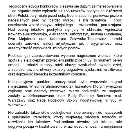
Tegoroczna edycja konkursów cieszyła się dużym zainteresowaniem
– do organizatorów wpłynęło aż 168 utworów poetyckich z różnych
stron Polski. Jury miało przed sobą trudne zadanie, ponieważ poziom
nadesłanych prac był bardzo wysoki, a ich tematyka – choć
oscylowała wokół motywu miejskiego – różnorodna i poruszająca.
Nad oceną tekstów pochyliło się jury w składzie: Agnieszka
Kownatka-Ruszkowska, Aleksandra Dańczyszyn, Justyna Gumienna,
Ewa Majsterek oraz Katarzyna Zalewska-Topolewicz. Jurorki
oceniały zarówno walory artystyczne, jak i oryginalność oraz
autentyczność wypowiedzi młodych poetów.
Podczas gali zaprezentowano wybrane nagrodzone wiersze, które
spotkały się z ciepłym przyjęciem publiczności. Był to moment pełen
emocji – młodzi autorzy mieli okazję wysłuchać swoich dzieł,
a zaprezentowane utwory ukazały bogactwo wyobraźni, wrażliwość
oraz dojrzałość literacką uczestników konkursu.
Kulminacyjnym punktem uroczystości było wręczenie nagród
i wyróżnień. W sumie uhonorowano 27 laureatów, którym wręczono
dyplomy oraz nagrody rzeczowe. Warto podkreślić, że nagrody
zostały współfinansowane przez Radę Dzielnicy Bemowo m.st.
Warszawy oraz Radę Rodziców Szkoły Podstawowej nr 306 w
Warszawie.
Nie zabrakło także słów podziękowań skierowanych do nauczycieli
i opiekunów literackich, którzy wspierają młodych twórców w
rozwijaniu ich talentów. Podkreślono również, jak istotną rolę
odgrywa poezja w kształtowaniu wrażliwości, empatii i umiejętności