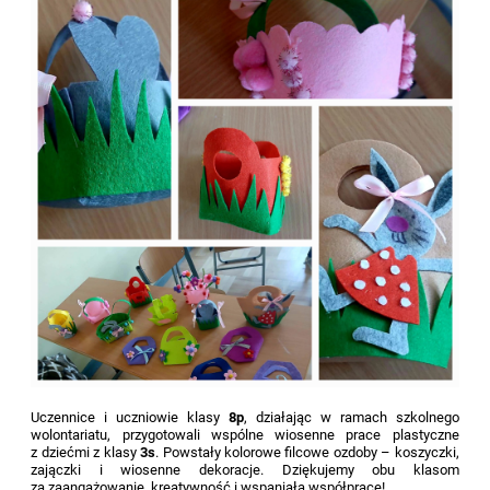
Uczennice i uczniowie klasy
8p
, działając w ramach szkolnego
wolontariatu, przygotowali wspólne wiosenne prace plastyczne
z dziećmi z klasy
3s
. Powstały kolorowe filcowe ozdoby – koszyczki,
zajączki i wiosenne dekoracje. Dziękujemy obu klasom
za zaangażowanie, kreatywność i wspaniałą współpracę!