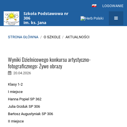
LOGOWANIE
Szkoła Podstawowa nr
306
im. ks. Jana
Twardowskiego
w Warszawie
STRONA GŁÓWNA
/
O SZKOLE
/
AKTUALNOŚCI
Aktualności
Wyniki Dzielnicowego konkursu artystyczno-
fotograficznego: Żywe obrazy
20.04.2026
Klasy 1-2
I miejsce
Hanna Popiel SP 362
Julia Grzduk SP 306
Bartosz Augustyniak SP 306
II miejsce