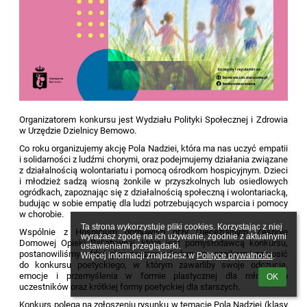
Organizatorem konkursu jest Wydziału Polityki Społecznej i Zdrowia
w Urzędzie Dzielnicy Bemowo.
Co roku organizujemy akcję Pola Nadziei, która ma nas uczyć empatii
i solidarności z ludźmi chorymi, oraz podejmujemy działania związane
z działalnością wolontariatu i pomocą ośrodkom hospicyjnym. Dzieci
i młodzież sadzą wiosną żonkile w przyszkolnych lub osiedlowych
ogródkach, zapoznając się z działalnością społeczną i wolontariacką,
budując w sobie empatię dla ludzi potrzebujących wsparcia i pomocy
w chorobie.
Ta strona wykorzystuje pliki cookies. Korzystając z niej 
Wspólnie z Hospicjum domowym przy Diecezjalnym Zespole
wyrażasz zgodę na ich używanie, zgodnie z aktualnymi 
Domowej Opieki Paliatywnej, które jest pomysłodawcą konkursu,
ustawieniami przeglądarki.

postanowiliśmy oddać głos naszym młodym pomocnikom i zaprosić
Więcej informacji znajdziesz w 
Polityce prywatności
.
do konkursu poetyckiego, w którym zawarliby swoje odczucia,
emocje i przemyślenia w formie plastycznej dla młodszych
OK
uczestników oraz krótkiej formy poetyckiej dla starszych.
Konkurs polega na zgłoszeniu rysunku w temacie Pola Nadziei (klasy