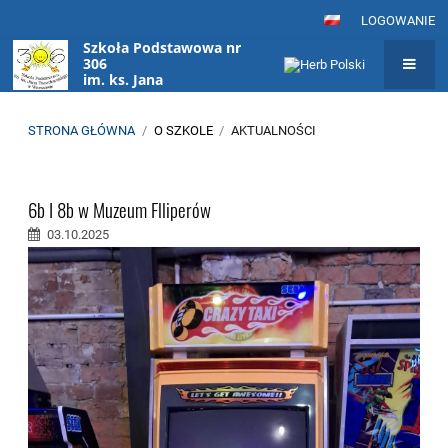
LOGOWANIE
Szkoła Podstawowa nr
306
im. ks. Jana
Twardowskiego
w Warszawie
STRONA GŁÓWNA
/
O SZKOLE
/
AKTUALNOŚCI
Aktualności
6b I 8b w Muzeum Flliperów
03.10.2025