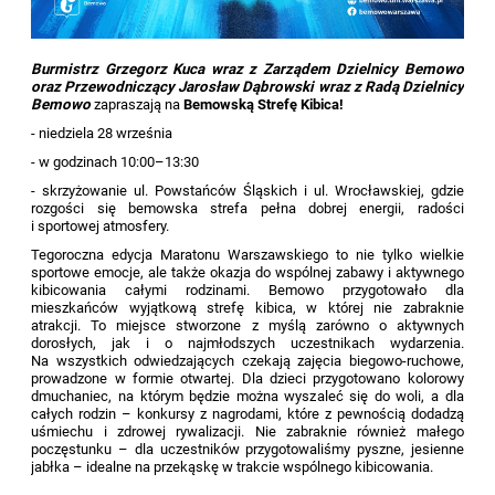
Burmistrz Grzegorz Kuca wraz z Zarządem Dzielnicy Bemowo
oraz Przewodniczący Jarosław Dąbrowski wraz z Radą Dzielnicy
Bemowo
zapraszają na
Bemowską Strefę Kibica!
- niedziela 28 września
- w godzinach 10:00–13:30
- skrzyżowanie ul. Powstańców Śląskich i ul. Wrocławskiej, gdzie
rozgości się bemowska strefa pełna dobrej energii, radości
i sportowej atmosfery.
Tegoroczna edycja Maratonu Warszawskiego to nie tylko wielkie
sportowe emocje, ale także okazja do wspólnej zabawy i aktywnego
kibicowania całymi rodzinami. Bemowo przygotowało dla
mieszkańców wyjątkową strefę kibica, w której nie zabraknie
atrakcji. To miejsce stworzone z myślą zarówno o aktywnych
dorosłych, jak i o najmłodszych uczestnikach wydarzenia.
Na wszystkich odwiedzających czekają zajęcia biegowo-ruchowe,
prowadzone w formie otwartej. Dla dzieci przygotowano kolorowy
dmuchaniec, na którym będzie można wyszaleć się do woli, a dla
całych rodzin – konkursy z nagrodami, które z pewnością dodadzą
uśmiechu i zdrowej rywalizacji. Nie zabraknie również małego
poczęstunku – dla uczestników przygotowaliśmy pyszne, jesienne
jabłka – idealne na przekąskę w trakcie wspólnego kibicowania.