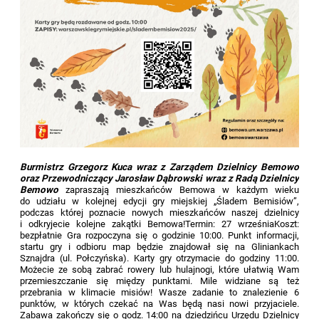
Burmistrz Grzegorz Kuca wraz z Zarządem Dzielnicy Bemowo
oraz Przewodniczący Jarosław Dąbrowski wraz z Radą Dzielnicy
Bemowo
zapraszają mieszkańców Bemowa w każdym wieku
do udziału w kolejnej edycji gry miejskiej „Śladem Bemisiów”,
podczas której poznacie nowych mieszkańców naszej dzielnicy
i odkryjecie kolejne zakątki Bemowa!
Termin: 27 września
Koszt:
bezpłatnie
Gra rozpoczyna się o godzinie 10:00. Punkt informacji,
startu gry i odbioru map będzie znajdował się na Gliniankach
Sznajdra (ul. Połczyńska). Karty gry otrzymacie do godziny 11:00.
Możecie ze sobą zabrać rowery lub hulajnogi, które ułatwią Wam
przemieszczanie się między punktami. Mile widziane są też
przebrania w klimacie misiów!
Wasze zadanie to znalezienie 6
punktów, w których czekać na Was będą nasi nowi przyjaciele.
Zabawa zakończy się o godz. 14:00 na dziedzińcu Urzędu Dzielnicy