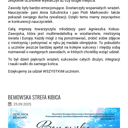
zespołów uczniowie wywalczyli aż trzy drugie miejsca.
Zawody były bardzo emocjonujące. Dostarczyły wspaniałych wrażeń.
Nauczyciele- pani Anna Szkutnicka i pan Piotr Markowski- t
akże
pokazali swojego ducha rywalizacji. Dzięki temu mamy zwycięstwo
w konkurencji nauczycielek.
Całą imprezę towarzyszyła młodzieży pani Agnieszka Kobus-
Zawojska, która jest multimedalistką w wioślarstwie, mistrzynią
świata i Europy. K
ażdy mógł z nią porozmawiać, zrobić sobie zdjęcie
z mistrzynią i potrzymać w ręku jej medale olimpijskie. To pobudziło
u uczniów jeszcze bardziej apetyt na kolejne sukcesy i między sobą
rozmawiali o następnych zawodach, w których chcieliby wziąć udział.
To był dzień pięknych wrażeń, sukcesów całych drużyn, integracji
i nauki walki do samego końca.
Dziękujemy za udział WSZYSTKIM uczniom.
BEMOWSKA STREFA KIBICA
25.09.2025