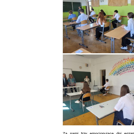
Za nami trzy emocjonujące dni egza