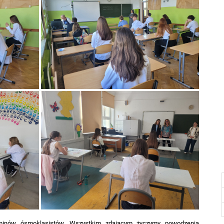
minów ósmoklasistów. Wszystkim zdającym życzymy powodzenia