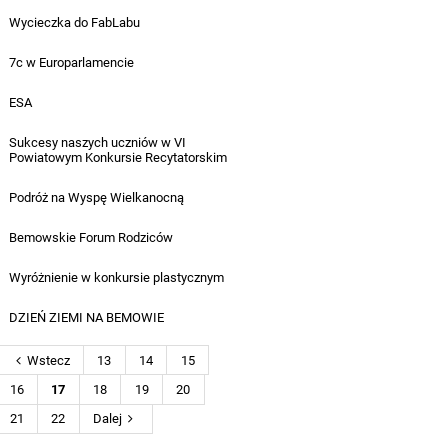
Wycieczka do FabLabu
29.04.2025
7c w Europarlamencie
29.04.2025
ESA
29.04.2025
Sukcesy naszych uczniów w VI
Powiatowym Konkursie Recytatorskim
24.04.2025
Podróż na Wyspę Wielkanocną
23.04.2025
Bemowskie Forum Rodziców
24.04.2025
Wyróżnienie w konkursie plastycznym
23.04.2025
DZIEŃ ZIEMI NA BEMOWIE
22.04.2025
Wstecz
13
14
15
16
17
18
19
20
21
22
Dalej