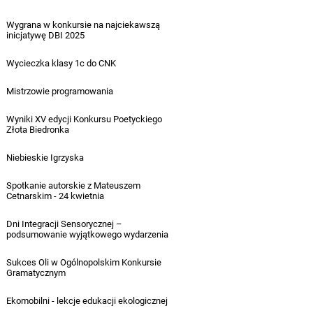
14.05.2025
Wygrana w konkursie na najciekawszą
inicjatywę DBI 2025
09.05.2025
Wycieczka klasy 1c do CNK
08.05.2025
Mistrzowie programowania
08.05.2025
Wyniki XV edycji Konkursu Poetyckiego
Złota Biedronka
07.05.2025
Niebieskie Igrzyska
06.05.2025
Spotkanie autorskie z Mateuszem
Cetnarskim - 24 kwietnia
05.05.2025
Dni Integracji Sensorycznej –
podsumowanie wyjątkowego wydarzenia
02.05.2025
Sukces Oli w Ogólnopolskim Konkursie
Gramatycznym
01.05.2025
Ekomobilni - lekcje edukacji ekologicznej
01.05.2025