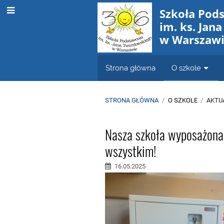
Szkoła Pod
im. ks. Jan
w Warszaw
Strona główna
O szkole
STRONA GŁÓWNA
/
O SZKOLE
/
AKTU
Aktualności
Nasza szkoła wyposażona
wszystkim!
16.05.2025