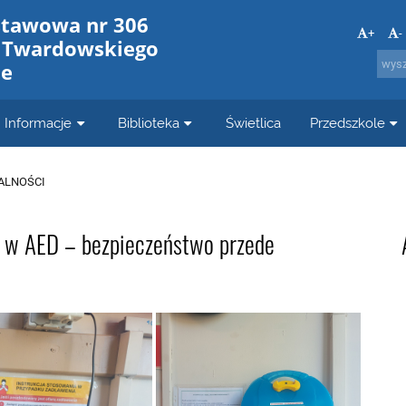
stawowa nr 306
+
-
a Twardowskiego
ie
Informacje
Biblioteka
Świetlica
Przedszkole
ALNOŚCI
 w AED – bezpieczeństwo przede