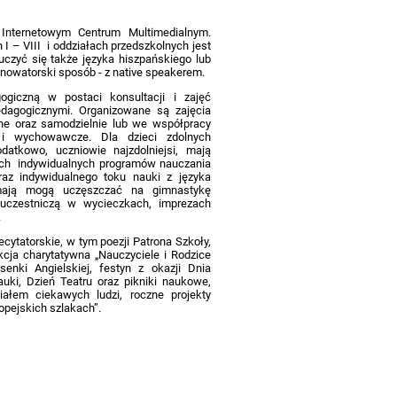
z Internetowym Centrum Multimedialnym.
– VIII i oddziałach przedszkolnych jest
uczyć się także języka hiszpańskiego lub
nowatorski sposób - z native speakerem.
giczną w postaci konsultacji i zajęć
edagogicznymi. Organizowane są zajęcia
e oraz samodzielnie lub we współpracy
e i wychowawcze. Dla dzieci zdolnych
datkowo, uczniowie najzdolniejsi, mają
mach indywidualnych programów nauczania
raz indywidualnego toku nauki z języka
 mają mogą uczęszczać na gimnastykę
uczestniczą w wycieczkach, imprezach
.
ecytatorskie, w tym poezji Patrona Szkoły,
kcja charytatywna „Nauczyciele i Rodzice
osenki Angielskiej, festyn z okazji Dnia
auki, Dzień Teatru oraz pikniki naukowe,
iałem ciekawych ludzi, roczne projekty
ropejskich szlakach”.