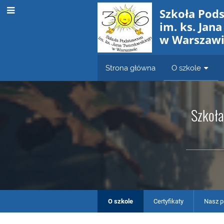
Szkoła Pod
im. ks. Jan
w Warszaw
Strona główna
O szkole
Szkoła
O szkole
Certyfikaty
Nasz p