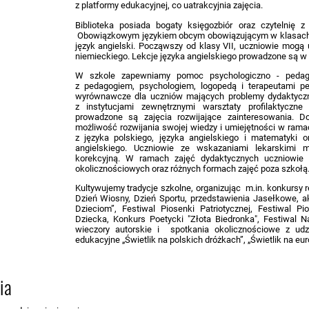
z platformy edukacyjnej, co uatrakcyjnia zajęcia.
Biblioteka posiada bogaty księgozbiór oraz czytelnię 
Obowiązkowym językiem obcym obowiązującym w klasach I 
język angielski. Począwszy od klasy VII, uczniowie mogą 
niemieckiego. Lekcje języka angielskiego prowadzone są w 
W szkole zapewniamy pomoc psychologiczno - pedago
z pedagogiem, psychologiem, logopedą i terapeutami p
wyrównawcze dla uczniów mających problemy dydaktyczn
z instytucjami zewnętrznymi warsztaty profilaktyczn
prowadzone są zajęcia rozwijające zainteresowania. Do
możliwość rozwijania swojej wiedzy i umiejętności w ra
z języka polskiego, języka angielskiego i matematyki o
angielskiego. Uczniowie ze wskazaniami lekarskimi
korekcyjną. W ramach zajęć dydaktycznych uczniowie 
okolicznościowych oraz różnych formach zajęć poza szkołą
Kultywujemy tradycje szkolne, organizując m.in. konkursy r
Dzień Wiosny, Dzień Sportu, przedstawienia Jasełkowe, a
Dzieciom”, Festiwal Piosenki Patriotycznej, Festiwal Pi
Dziecka, Konkurs Poetycki "Złota Biedronka", Festiwal N
wieczory autorskie i spotkania okolicznościowe z udz
edukacyjne „Świetlik na polskich dróżkach”, „Świetlik na eu
ia