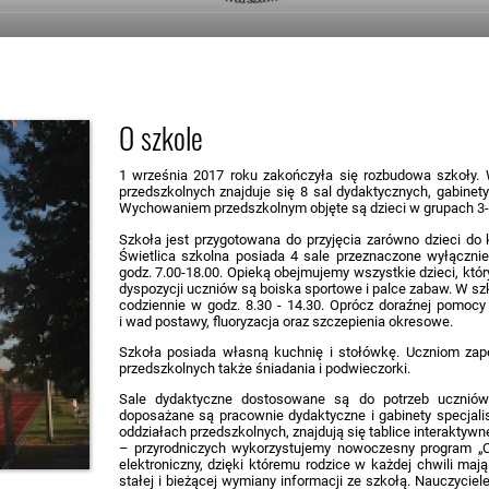
O szkole
1 września 2017 roku zakończyła się rozbudowa szkoły. 
przedszkolnych znajduje się 8 sal dydaktycznych, gabinety 
Wychowaniem przedszkolnym objęte są dzieci w grupach 3-latk
Szkoła jest przygotowana do przyjęcia zarówno dzieci do k
Świetlica szkolna posiada 4 sale przeznaczone wyłączni
godz. 7.00-18.00. Opieką obejmujemy wszystkie dzieci, któr
dyspozycji uczniów są boiska sportowe i palce zabaw. W sz
codziennie w godz. 8.30 - 14.30. Oprócz doraźnej pomoc
i wad postawy, fluoryzacja oraz szczepienia okresowe.
Szkoła posiada własną kuchnię i stołówkę. Uczniom zap
przedszkolnych także śniadania i podwieczorki.
Sale dydaktyczne dostosowane są do potrzeb uczniów k
doposażane są pracownie dydaktyczne i gabinety specjali
oddziałach przedszkolnych, znajdują się tablice interaktyw
– przyrodniczych wykorzystujemy nowoczesny program „Co
elektroniczny, dzięki któremu rodzice w każdej chwili ma
stałej i bieżącej wymiany informacji ze szkołą. Nauczycie