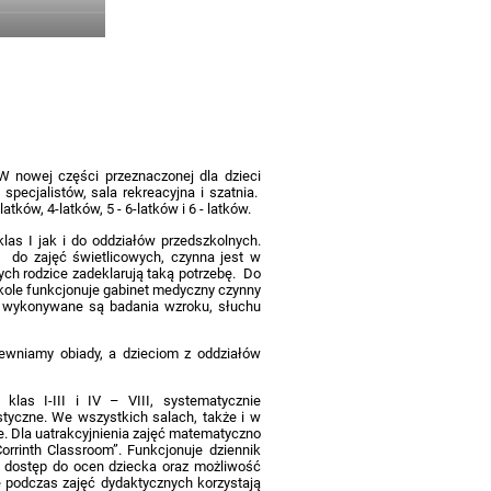
W nowej części przeznaczonej dla dzieci
specjalistów, sala rekreacyjna i szatnia.
ów, 4-latków, 5 - 6-latków i 6 - latków.
las I jak i do oddziałów przedszkolnych.
e do zajęć świetlicowych, czynna jest w
ych rodzice zadeklarują taką potrzebę. Do
kole funkcjonuje gabinet medyczny czynny
y wykonywane są badania wzroku, słuchu
ewniamy obiady, a dzieciom z oddziałów
las I-III i IV – VIII, systematycznie
styczne. We wszystkich salach, także i w
ne. Dla uatrakcyjnienia zajęć matematyczno
rrinth Classroom”. Funkcjonuje dziennik
ją dostęp do ocen dziecka oraz możliwość
le podczas zajęć dydaktycznych korzystają