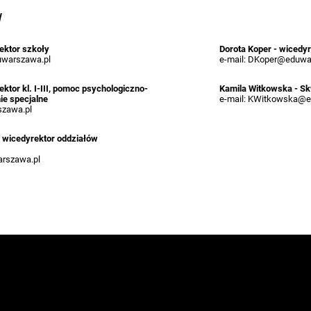
y
ektor szkoły
Dorota Koper - wicedyr
warszawa.pl
e-mail: DKoper@eduwa
rektor kl. I-III, pomoc psychologiczno-
Kamila Witkowska - Sk
ie specjalne
e-mail: KWitkowska@e
szawa.pl
- wicedyrektor oddziałów
rszawa.pl