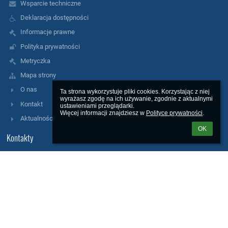
Wsparcie techniczne
Deklaracja dostępności
Informacje prawne
Polityka prywatności
Metryczka
Mapa strony
O nas
Ta strona wykorzystuje pliki cookies. Korzystając z niej 
wyrażasz zgodę na ich używanie, zgodnie z aktualnymi 
Kontakt
ustawieniami przeglądarki.

Więcej informacji znajdziesz w 
Polityce prywatności
.
Aktualności
OK
Kontakty
Szkoła Podstawowa nr 306 im. ks. Jana Twardowskiego w
Warszawie
sekretariat.sp306@eduwarszawa.pl
22 664 73 13
fax. 22 664 73 13 wew.18
ul. Tkaczy 27
01-346 Warszawa