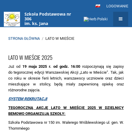
LOGOWANIE
Szkoła Podstawowa nr
306
im. ks. Jana
Twardowskiego
w Warszawie
STRONA GŁÓWNA
/
LATO W MIEŚCIE
Lato
LATO W MIEŚCIE 2025
w
mieście
Już od
19 maja 2025 r. od godz. 16:00
rozpoczynają się zapisy
do tegorocznej edycji Warszawskiej Akcji „Lato w Mieście”. Tak, jak
co roku w okresie ferii letnich, warszawscy uczniowie oraz dzieci
mieszkające w stolicy, będą miały zapewnioną opiekę oraz
różnorodne zajęcia.
SYSTEM REKRUTACJI
TEGOROCZNĄ AKCJĘ LATO W MIEŚCIE 2025 W DZIELNICY
BEMOWO ORGANIZUJĄ SZKOŁY:
Szkoła Podstawowa nr 150 im. Walerego Wróblewskiego ul. gen. W.
Thomméego