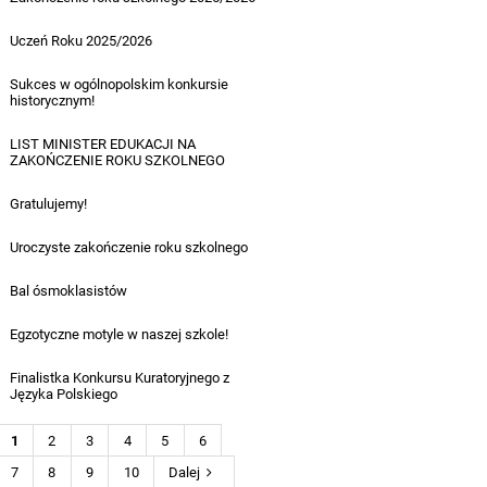
28.06.2026
Uczeń Roku 2025/2026
27.06.2026
Sukces w ogólnopolskim konkursie
historycznym!
27.06.2026
LIST MINISTER EDUKACJI NA
ZAKOŃCZENIE ROKU SZKOLNEGO
26.06.2026
Gratulujemy!
27.06.2026
Uroczyste zakończenie roku szkolnego
16.06.2026
Bal ósmoklasistów
05.07.2026
Egzotyczne motyle w naszej szkole!
24.06.2026
Finalistka Konkursu Kuratoryjnego z
Języka Polskiego
24.06.2026
1
2
3
4
5
6
7
8
9
10
Dalej