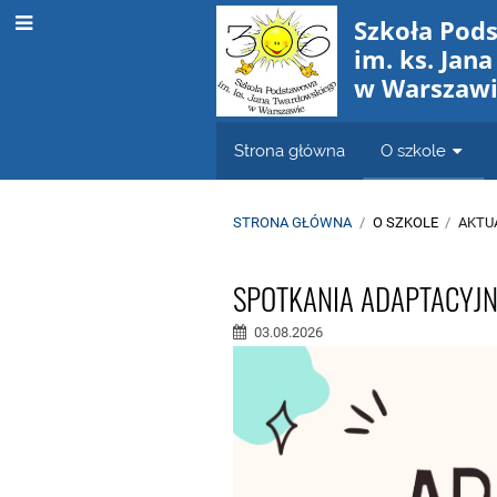
Szkoła Pod
im. ks. Jan
w Warszaw
Strona główna
O szkole
STRONA GŁÓWNA
/
O SZKOLE
/
AKTU
Aktualności
SPOTKANIA ADAPTACYJN
03.08.2026