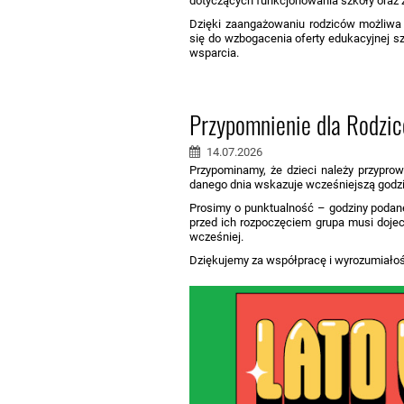
dotyczących funkcjonowania szkoły oraz z
Dzięki zaangażowaniu rodziców możliwa b
się do wzbogacenia oferty edukacyjnej 
wsparcia.
Przypomnienie dla Rodzi
14.07.2026
Przypominamy, że dzieci należy przypro
danego dnia wskazuje wcześniejszą godzin
Prosimy o punktualność – godziny podane 
przed ich rozpoczęciem grupa musi dojec
wcześniej.
Dziękujemy za współpracę i wyrozumiało