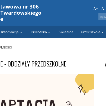
stawowa nr 306
+
-
a Twardowskiego
ie
Informacje
Biblioteka
Świetlica
Przedszkole
ALNOŚCI
E - ODDZIAŁY PRZEDSZKOLNE