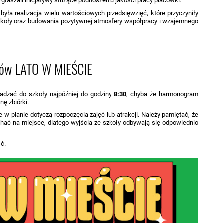
głaszali inicjatywy służące podnoszeniu jakości pracy placówki.
yła realizacja wielu wartościowych przedsięwzięć, które przyczyniły
szkoły oraz budowania pozytywnej atmosfery współpracy i wzajemnego
ców LATO W MIEŚCIE
wadzać do szkoły najpóźniej do godziny
8:30
, chyba że harmonogram
ę zbiórki.
w planie dotyczą rozpoczęcia zajęć lub atrakcji. Należy pamiętać, że
hać na miejsce, dlatego wyjścia ze szkoły odbywają się odpowiednio
ść.