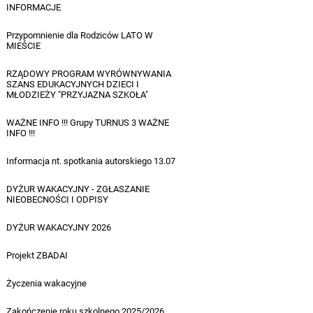
INFORMACJE
14.07.2026
Przypomnienie dla Rodziców LATO W
MIEŚCIE
14.07.2026
RZĄDOWY PROGRAM WYRÓWNYWANIA
SZANS EDUKACYJNYCH DZIECI I
MŁODZIEŻY "PRZYJAZNA SZKOŁA"
13.07.2026
WAŻNE INFO !!! Grupy TURNUS 3 WAŻNE
INFO !!!
10.07.2026
Informacja nt. spotkania autorskiego 13.07
07.07.2026
DYŻUR WAKACYJNY - ZGŁASZANIE
NIEOBECNOŚCI I ODPISY
01.07.2026
DYŻUR WAKACYJNY 2026
24.06.2026
Projekt ZBADAI
29.06.2026
Życzenia wakacyjne
27.06.2026
Zakończenie roku szkolnego 2025/2026