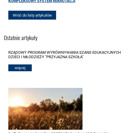
KOMPLEKSOWY SYSTEM REKRUTACJI
Wróć do listy artykułów
Ostatnie artykuły
RZĄDOWY PROGRAM WYRÓWNYWANIA SZANS EDUKACYJNYCH
DZIECI I MŁODZIEŻY "PRZYJAZNA SZKOŁA"
więcej