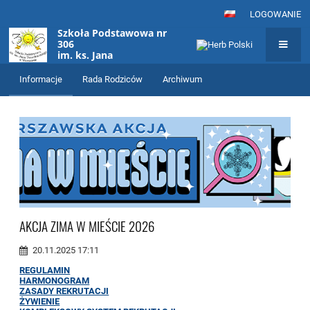
LOGOWANIE
Szkoła Podstawowa nr
306
im. ks. Jana
Twardowskiego
Rodzice
w Warszawie
Informacje
Rada Rodziców
Archiwum
AKCJA ZIMA W MIEŚCIE 2026
20.11.2025 17:11
REGULAMIN
HARMONOGRAM
ZASADY REKRUTACJI
ŻYWIENIE