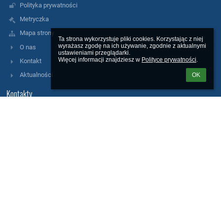
Polityka prywatności
Metryczka
Mapa strony
Ta strona wykorzystuje pliki cookies. Korzystając z niej 
wyrażasz zgodę na ich używanie, zgodnie z aktualnymi 
O nas
ustawieniami przeglądarki.

Więcej informacji znajdziesz w 
Polityce prywatności
.
Kontakt
Aktualności
OK
Kontakty
Szkoła Podstawowa nr 306 im. ks. Jana Twardowskiego w
Warszawie
sekretariat.sp306@eduwarszawa.pl
22 664 73 13
fax. 22 664 73 13 wew.18
ul. Tkaczy 27
01-346 Warszawa
Poland
AE:PL-94062-80550-JSJED-22
poniedziałek 8.00 - 16.00
wtorek 8.00 - 18.00